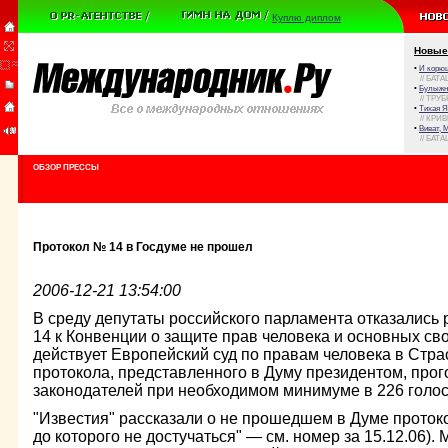
Куплю диплом
Новые
•
И корюш
// БАТА
•
Булыжни
// ТРУ
•
Тихая Я
// КРИ
•
Виват, 
// БАТА
ОБЗОР ПРЕССЫ
Протокол № 14 в Госдуме не прошел
2006-12-21 13:54:00
В среду депутаты российского парламента отказалис
14 к Конвенции о защите прав человека и основных сво
действует Европейский суд по правам человека в Стра
протокола, представленного в Думу президентом, прог
законодателей при необходимом минимуме в 226 голос
"Известия" рассказали о не прошедшем в Думе протоко
до которого не достучаться" — см. номер за 15.12.06).