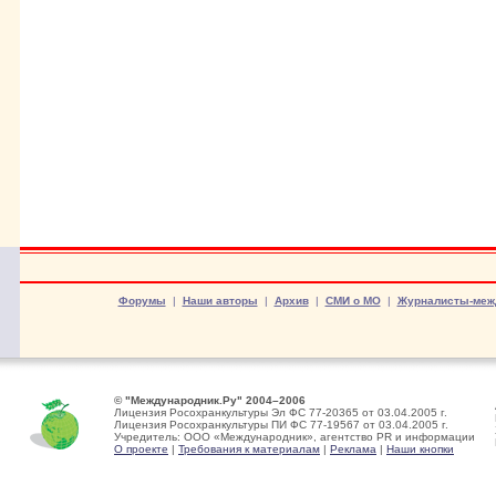
Форумы
|
Наши авторы
|
Архив
|
СМИ о МО
|
Журналисты-меж
© "Международник.Ру" 2004–2006
Лицензия Росохранкультуры Эл ФС 77-20365 от 03.04.2005 г.
Лицензия Росохранкультуры ПИ ФС 77-19567 от 03.04.2005 г.
Учредитель: ООО «Международник», агентство PR и информации
О проекте
|
Требования к материалам
|
Реклама
|
Наши кнопки