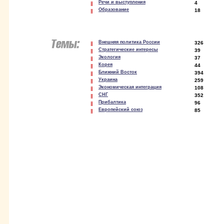
Речи и выступления
4
Образование
18
Внешняя политика России
326
Стратегические интересы
39
Экология
37
Корея
44
Ближний Восток
394
Украина
259
Экономическая интеграция
108
СНГ
352
Прибалтика
96
Европейский союз
85