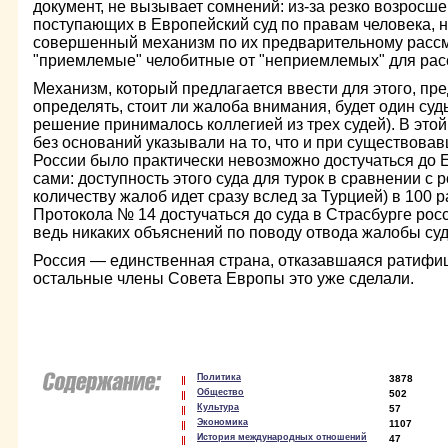
документ, не вызывает сомнений: из-за резко возросше
поступающих в Европейский суд по правам человека, 
совершенный механизм по их предварительному рассм
"приемлемые" челобитные от "неприемлемых" для рас
Механизм, который предлагается ввести для этого, пре
определять, стоит ли жалоба внимания, будет один суд
решение принималось коллегией из трех судей). В этой
без оснований указывали на то, что и при существов
России было практически невозможно достучаться до Е
сами: доступность этого суда для турок в сравнении с 
количеству жалоб идет сразу вслед за Турцией) в 100 
Протокола № 14 достучаться до суда в Страсбурге рос
ведь никаких объяснений по поводу отвода жалобы суд
Россия — единственная страна, отказавшаяся ратифи
остальные члены Совета Европы это уже сделали.
Политика
3878
Общество
502
Культура
57
Экономика
1107
История международных отношений
47