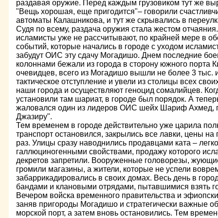
раздавая оружие. Перед каждым грузовиком тут же вы
"Вещь хорошая, еще пригодится"– говорили счастливч
автоматы Калашникова, и тут же скрывались в переулк
Судя по всему, раздача оружия стала жестом отчаяния
исламисты уже не рассчитывают, по крайней мере в о
событий, которые начались в городе с уходом исламис
забудут ОИС эту сдачу Могадишо. Днем последние бо
колоннами бежали из города в сторону южного порта 
очевидцев, всего из Могадишо вышли не более 3 тыс. 
тактическое отступление и увели из столицы всех сво
наши города и осуществляют геноцид сомалийцев. Ког
установили там шариат, в городе был порядок. А тепер
жаловался один из лидеров ОИС шейх Шариф Ахмед, п
Джазиру".
Тем временем в городе действительно уже царила по
транспорт остановился, закрылись все лавки, цены на 
раз. Улицы сразу наводнились продавцами ката – легко
галлюциногенными свойствами, продажу которого исл
декретов запретили. Вооруженные головорезы, жующие
громили магазины, а жители, которые не успели вовре
забаррикадировались в своих домах. Весь день в горо
бандами и клановыми отрядами, пытавшимися взять го
Вечером войска временного правительства и эфиопские
заняв пригороды Могадишо и стратегически важные об
морской порт, а затем вновь остановились. Тем време