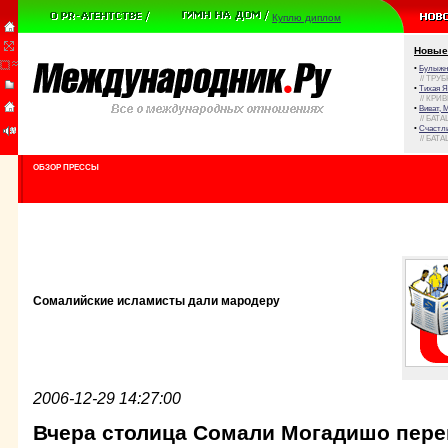
Куплю диплом
Новые
•
Булыжни
// ТРУ
•
Тихая Я
// КРИ
•
Виват, 
// БАТА
•
Счастли
// БАТА
ОБЗОР ПРЕССЫ
Сомалийские исламисты дали мародеру
2006-12-29 14:27:00
Вчера столица Сомали Могадишо пере