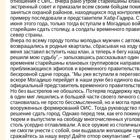
отношения с ОИС. Вчера рано утром старейшины клана
экстренный совет и приказали всем своим бойцам пок
заняться охраной районов, находящихся под контролем
примеру последовали и представители Хабр-Гадира. 
июня этого года, только тогда вступали в Могадишо в
старейшин сдать столицу, а солдаты временного прави
север страны.
Вчера по всему городу толпы молодых мужчин с автом
возвращались в родные кварталы, сбрасывая на ходу
меня заставил вступить наш клан, а теперь я бегу наз
решили мою судьбу",– запыхавшись рассказывал один 
временем старейшины клановых группировок направи
приближающихся эфиопов и временного правительства
бескровной сдаче города. "Мы уже вступили в перегов
вскоре Могадишо перейдет в наши руки без единого вы
официальный представитель временного правительст
Но без выстрелов не обошлось. Потеряв поддержку кр
в один миг лишились и большей части своего личного с
становилась не просто бессмысленной, но и могла пр
вооруженных формирований ОИС. Тогда руководство 
решение сдать город. Однако перед тем, как его покин
тюрем и выпустили на свободу многочисленных уголов
столь усердно отлавливали. А все оружие из столичны
не смогли унести с собой, они выдавали желающим пря
сражайтесь за нашу веру! Дайте отпор оккупантам!" – к