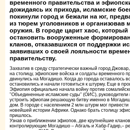
временного правительства и эфиопски
дожидаясь их прихода, исламские бо
покинули город и бежали на юг, пред
из тюрем уголовников и организовав 
оружия. В городе царит хаос, который
остановить вооруженные формирова
кланов, отказавшихся от поддержки и
заявивших о своей лояльности време
правительству.
Захватив в среду стратегически важный город Джовар
на столицу, эфиопские войска и солдаты временного 
двинулись на Могадишо. Когда до города оставалось вс
остановились и начали готовиться к штурму. Еще в про
Эфиопия официально начала войну против сомалийск
"Объединенные исламские суды" (ОИС), руководители
устроить эфиопам решающую битву именно в Могадишо
дом. В городе с населением 2 млн штурм мог привести
новейшей истории Африки. Однако брать столицу эфио
пришлось.
Узнав о приближении эфиопов, две крупнейшие кланов
контролирующие Могадишо – Абгаль и Хабр-Гадир,– р