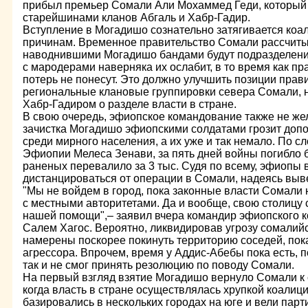
прибыл премьер Сомали Али Мохаммед Геди, который
старейшинами кланов Абгаль и Хабр-Гадир.
Вступление в Могадишо сознательно затягивается коа
причинам. Временное правительство Сомали рассчитыва
наводнившими Могадишо бандами будут подразделени
с мародерами наверняка их ослабит, в то время как п
потерь не понесут. Это должно улучшить позиции пра
региональные клановые группировки севера Сомали, н
Хабр-Гадиром о разделе власти в стране.
В свою очередь, эфиопское командование также не жел
зачистка Могадишо эфиопскими солдатами грозит до
среди мирного населения, а их уже и так немало. По 
Эфиопии Мелеса Зенави, за пять дней войны погибло бо
раненых перевалило за 3 тыс. Судя по всему, эфиопы 
дистанцироваться от операции в Сомали, надеясь выве
"Мы не войдем в город, пока законные власти Сомали 
с местными авторитетами. Да и вообще, свою столицу 
нашей помощи",– заявил вчера командир эфиопского к
Салем Хагос. Вероятно, ликвидировав угрозу сомалий
намерены поскорее покинуть территорию соседей, пок
агрессора. Впрочем, время у Аддис-Абебы пока есть, 
так и не смог принять резолюцию по поводу Сомали.
На первый взгляд взятие Могадишо вернуло Сомали к с
когда власть в стране осуществлялась хрупкой коалиц
базировались в нескольких городах на юге и вели парт