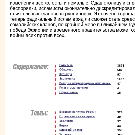
изменения все же есть, и немалые. Сдав столицу и сп
беспорядки, исламисты окончательно дискредитировал
влиятельных клановых группировок. Это очень хороша
теперь радикальный ислам вряд ли сможет стать сред
сомалийских кланов, по крайней мере в ближайшем б
победа Эфиопии и временного правительства может оз
войны всех против всех.
Политика
3878
Общество
502
Культура
57
Экономика
1107
История международных отношений
47
Речи и выступления
4
Образование
18
Внешняя политика России
326
Стратегические интересы
39
Экология
37
Корея
44
Ближний Восток
394
Украина
259