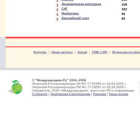
Экономическая интеграция
108
СНГ
352
Прибалтика
96
Европейский союз
85
Форумы
|
Наши авторы
|
Архив
|
СМИ о МО
|
Журналисты-меж
© "Международник.Ру" 2004–2006
Лицензия Росохранкультуры Эл ФС 77-20365 от 03.04.2005 г.
Лицензия Росохранкультуры ПИ ФС 77-19567 от 03.04.2005 г.
Учредитель: ООО «Международник», агентство PR и информации
О проекте
|
Требования к материалам
|
Реклама
|
Наши кнопки