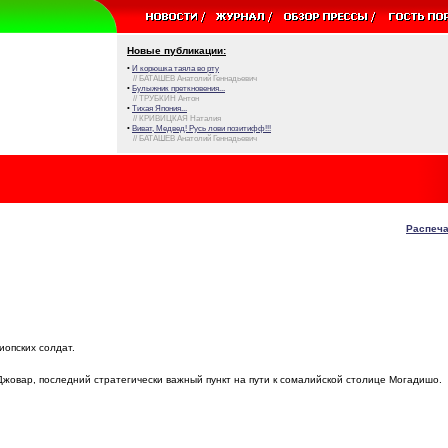
Новые публикации:
•
И корюшка таяла во рту
// БАТАШЕВ Анатолий Геннадьевич
•
Булыжник преткновения...
// ТРУБКИН Антон
•
Тихая Япония...
// КРИВИЦКАЯ Наталия
•
Виват, Медвед! Русь лови позитифф!!!
// БАТАШЕВ Анатолий Геннадьевич
Распеча
опских солдат.
жовар, последний стратегически важный пункт на пути к сомалийской столице Могадишо.