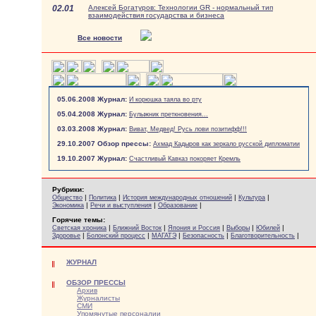
02.01
Алексей Богатуров: Технологии GR - нормальный тип
взаимодействия государства и бизнеса
Все новости
05.06.2008 Журнал:
И корюшка таяла во рту
05.04.2008 Журнал:
Булыжник преткновения...
03.03.2008 Журнал:
Виват, Медвед! Русь лови позитифф!!!
29.10.2007 Обзор прессы:
Ахмад Кадыров как зеркало русской дипломатии
19.10.2007 Журнал:
Счастливый Кавказ покоряет Кремль
Рубрики:
|
|
|
|
Общество
Политика
История международных отношений
Культура
|
|
|
Экономика
Речи и выступления
Образование
Горячие темы:
|
|
|
|
|
Светская хроника
Ближний Восток
Япония и Россия
Выборы
Юбилей
|
|
|
|
|
Здоровье
Болонский процесс
МАГАТЭ
Безопасность
Благотворительность
ЖУРНАЛ
ОБЗОР ПРЕССЫ
Архив
Журналисты
СМИ
Упомянутые персоналии