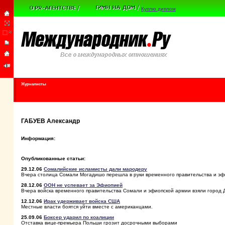
Куплю диплом
Журналисты
ГАБУЕВ Александр
Информация:
Опубликованные статьи:
29.12.06
Сомалийские исламисты дали мародеру
Вчера столица Сомали Могадишо перешла в руки временного правительства и эфи
28.12.06
ООН не успевает за Эфиопией
Вчера войска временного правительства Сомали и эфиопской армии взяли город Д
12.12.06
Ирак удерживает войска США
Местные власти боятся уйти вместе с американцами.
25.09.06
Боксер ударил по коалиции
Отставка вице-премьера Польши грозит досрочными выборами