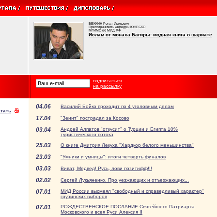
БЕККИН Ренат Ирикович
Преподаватель кафедры ЮНЕСКО
МГИМО (у) МИД РФ
Ислам от монаха Багиры: модная книга о шариате
подписаться
на рассылку
04.06
Василий Бойко проходит по 4 уголовным делам
тать
17.04
"Зенит" пострадал за Косово
03.04
Андрей Алпатов "откусит" о Турции и Египта 10%
туристического потока
25.03
О книге Дмитрия Лекуха "Хардкор белого меньшинства"
23.03
"Умники и умницы": итоги четверть финалов
03.03
Виват, Медвед! Русь, лови позитифф!!!
02.02
Сергей Лукьяненко. Про уезжающих и отъезжающих...
07.01
МИД России высмеял "свободный и справедливый характер"
грузинских выборов
07.01
РОЖДЕСТВЕНСКОЕ ПОСЛАНИЕ Святейшего Патриарха
Московского и всея Руси Алексия II