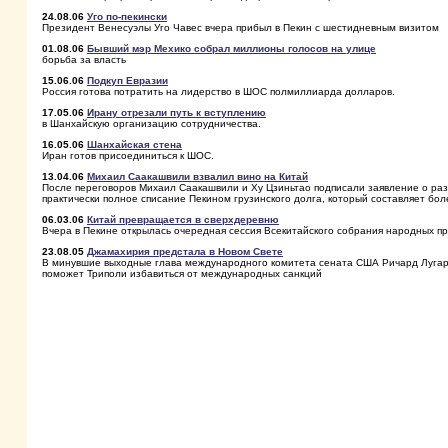
24.08.06
Уго по-пекински
Президент Венесуэлы Уго Чавес вчера прибыл в Пекин с шестидневным визитом
01.08.06
Бывший мэр Мехико собрал миллионы голосов на улице
борьба за власть
15.06.06
Подкуп Евразии
Россия готова потратить на лидерство в ШОС полмиллиарда долларов.
17.05.06
Ирану отрезали путь к вступлению
в Шанхайскую организацию сотрудничества.
16.05.06
Шанхайская стена
Иран готов присоединиться к ШОС.
13.04.06
Михаил Саакашвили взвалил вино на Китай
После переговоров Михаил Саакашвили и Ху Цзиньтао подписали заявление о раз
практически полное списание Пекином грузинского долга, который составляет бол
06.03.06
Китай превращается в сверхдеревню
Вчера в Пекине открылась очередная сессия Всекитайского собрания народных п
23.08.05
Джамахирия предстала в Новом Свете
В минувшие выходные глава международного комитета сената США Ричард Лугар
поможет Триполи избавиться от международных санкций