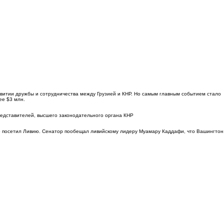
витии дружбы и сотрудничества между Грузией и КНР. Но самым главным событием стало
ее $3 млн.
редставителей, высшего законодательного органа КНР
 посетил Ливию. Сенатор пообещал ливийскому лидеру Муамару Каддафи, что Вашингтон