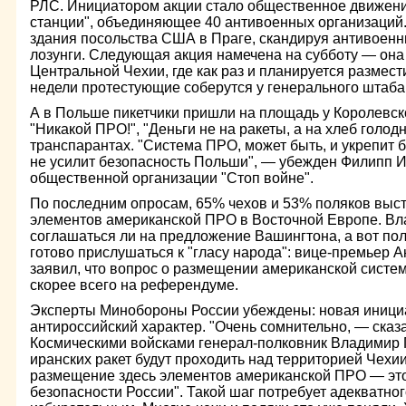
РЛС. Инициатором акции стало общественное движен
станции", объединяющее 40 антивоенных организаций
здания посольства США в Праге, скандируя антивоен
лозунги. Следующая акция намечена на субботу — она 
Центральной Чехии, где как раз и планируется размест
недели протестующие соберутся у генерального штаба
А в Польше пикетчики пришли на площадь у Королевск
"Никакой ПРО!", "Деньги не на ракеты, а на хлеб голо
транспарантах. "Система ПРО, может быть, и укрепит 
не усилит безопасность Польши", — убежден Филипп И
общественной организации "Стоп войне".
По последним опросам, 65% чехов и 53% поляков выс
элементов американской ПРО в Восточной Европе. Вл
соглашаться ли на предложение Вашингтона, а вот пол
готово прислушаться к "гласу народа": вице-премьер 
заявил, что вопрос о размещении американской систе
скорее всего на референдуме.
Эксперты Минобороны России убеждены: новая иници
антироссийский характер. "Очень сомнительно, — ска
Космическими войсками генерал-полковник Владимир 
иранских ракет будут проходить над территорией Чех
размещение здесь элементов американской ПРО — это
безопасности России". Такой шаг потребует адекватного