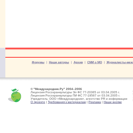
Форумы
|
Наши авторы
|
Архив
|
СМИ о МО
|
Журналисты-меж
© "Международник.Ру" 2004–2006
Лицензия Росохранкультуры Эл ФС 77-20365 от 03.04.2005 г.
Лицензия Росохранкультуры ПИ ФС 77-19567 от 03.04.2005 г.
Учредитель: ООО «Международник», агентство PR и информации
О проекте
|
Требования к материалам
|
Реклама
|
Наши кнопки