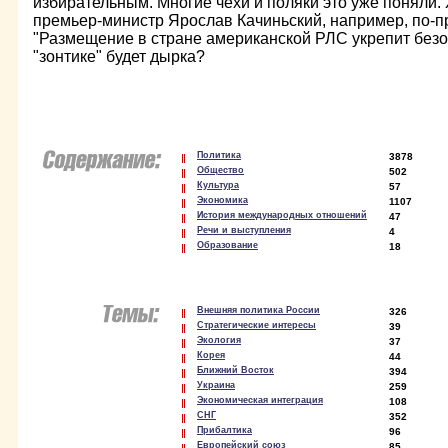
избирательным. Многие чехи и поляки это уже поняли. 
премьер-министр Ярослав Качиньский, например, по-п
"Размещение в стране американской РЛС укрепит безо
"зонтике" будет дырка?
Политика
3878
Общество
502
Культура
57
Экономика
1107
История международных отношений
47
Речи и выступления
4
Образование
18
Внешняя политика России
326
Стратегические интересы
39
Экология
37
Корея
44
Ближний Восток
394
Украина
259
Экономическая интеграция
108
СНГ
352
Прибалтика
96
Европейский союз
85