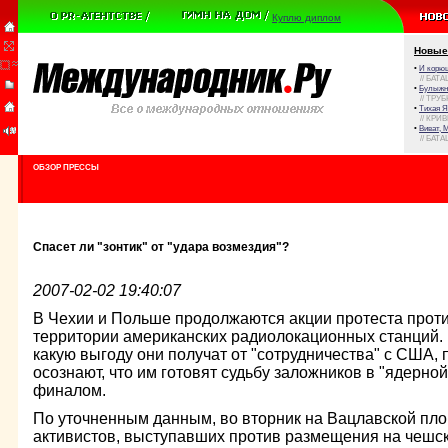
Куплю диплом
Новые
•
И корюш
// БАТА
•
Булыжни
// ТРУ
•
Тихая Я
// КРИ
•
Виват, 
// БАТА
ОБЗОР ПРЕССЫ
Спасет ли "зонтик" от "удара возмездия"?
2007-02-02 19:40:07
В Чехии и Польше продолжаются акции протеста прот
территории американских радиолокационных станций. 
какую выгоду они получат от "сотрудничества" с США,
осознают, что им готовят судьбу заложников в "ядерно
финалом.
По уточненным данным, во вторник на Вацлавской пло
активистов, выступавших против размещения на чешс