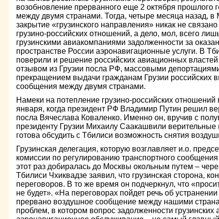
возобновление прерванного еще 2 октября прошлого 
между двумя странами. Тогда, четыре месяца назад, в 
закрытие «грузинского направления» никак не связано
грузино-российских отношений, а дело, мол, всего лиш
грузинскими авиакомпаниями задолженности за оказа
пространстве России аэронавигационные услуги. В Тби
поверили и решение российских авиационных властей 
отзывом из Грузии посла РФ, массовыми депортациями 
прекращением выдачи гражданам Грузии российских ви
сообщения между двумя странами.
Намеки на потепление грузино-российских отношений 
января, когда президент РФ Владимир Путин решил ве
посла Вячеслава Коваленко. Именно он, вручив с пол
президенту Грузии Михаилу Саакашвили верительные 
готова обсудить с Тбилиси возможность снятия воздуш
Грузинская делегация, которую возглавляет и.о. пред
комиссии по регулированию транспортного сообщения 
этот раз добиралась до Москвы окольным путем – чере
Тбилиси Чхиквадзе заявил, что грузинская сторона, кон
переговоров. В то же время он подчеркнул, что «проси
не будет». «На переговорах пойдет речь об устранении
прервано воздушное сообщение между нашими страна
проблем, в котором вопрос задолженности грузинских 