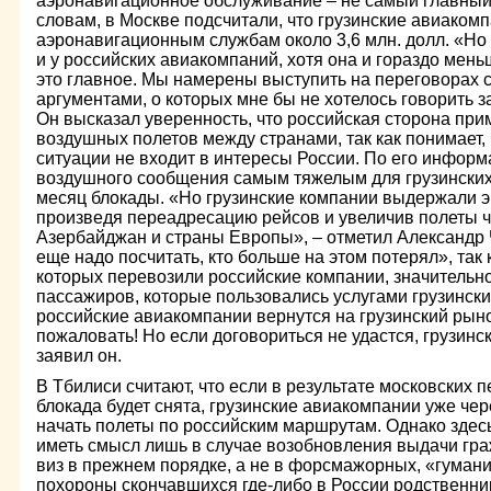
аэронавигационное обслуживание – не самый главный»,
словам, в Москве подсчитали, что грузинские авиаком
аэронавигационным службам около 3,6 млн. долл. «Но
и у российских авиакомпаний, хотя она и гораздо мен
это главное. Мы намерены выступить на переговорах 
аргументами, о которых мне бы не хотелось говорить з
Он высказал уверенность, что российская сторона пр
воздушных полетов между странами, так как понимает
ситуации не входит в интересы России. По его инфор
воздушного сообщения самым тяжелым для грузинских
месяц блокады. «Но грузинские компании выдержали эк
произведя переадресацию рейсов и увеличив полеты ч
Азербайджан и страны Европы», – отметил Александр Ч
еще надо посчитать, кто больше на этом потерял», так 
которых перевозили российские компании, значительн
пассажиров, которые пользовались услугами грузинск
российские авиакомпании вернутся на грузинский рыно
пожаловать! Но если договориться не удастся, грузинс
заявил он.
В Тбилиси считают, что если в результате московских
блокада будет снята, грузинские авиакомпании уже чер
начать полеты по российским маршрутам. Однако здесь 
иметь смысл лишь в случае возобновления выдачи гра
виз в прежнем порядке, а не в форсмажорных, «гумани
похороны скончавшихся где-либо в России родственник