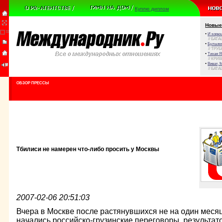
Куплю диплом
Новые
•
И корюш
// БАТА
•
Булыжни
// ТРУ
•
Тихая Я
// КРИ
•
Виват, 
// БАТА
ОБЗОР ПРЕССЫ
Тбилиси не намерен что-либо просить у Москвы
2007-02-06 20:51:03
Вчера в Москве после растянувшихся не на один месяц
начались российско-грузинские переговоры, результат