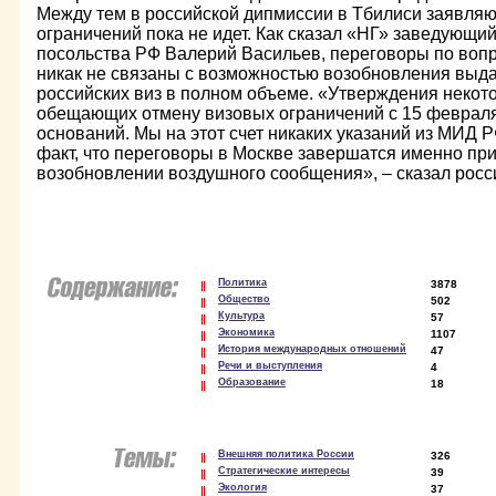
Между тем в российской дипмиссии в Тбилиси заявляют
ограничений пока не идет. Как сказал «НГ» заведующи
посольства РФ Валерий Васильев, переговоры по воп
никак не связаны с возможностью возобновления выд
российских виз в полном объеме. «Утверждения некот
обещающих отмену визовых ограничений с 15 февраля,
оснований. Мы на этот счет никаких указаний из МИД Р
факт, что переговоры в Москве завершатся именно пр
возобновлении воздушного сообщения», – сказал росс
Политика
3878
Общество
502
Культура
57
Экономика
1107
История международных отношений
47
Речи и выступления
4
Образование
18
Внешняя политика России
326
Стратегические интересы
39
Экология
37