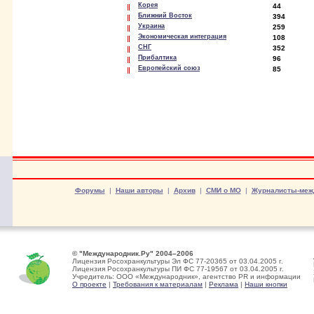
Корея
44
Ближний Восток
394
Украина
259
Экономическая интеграция
108
СНГ
352
Прибалтика
96
Европейский союз
85
Форумы
|
Наши авторы
|
Архив
|
СМИ о МО
|
Журналисты-меж
© "Международник.Ру" 2004–2006
Лицензия Росохранкультуры Эл ФС 77-20365 от 03.04.2005 г.
Лицензия Росохранкультуры ПИ ФС 77-19567 от 03.04.2005 г.
Учредитель: ООО «Международник», агентство PR и информации
О проекте
|
Требования к материалам
|
Реклама
|
Наши кнопки