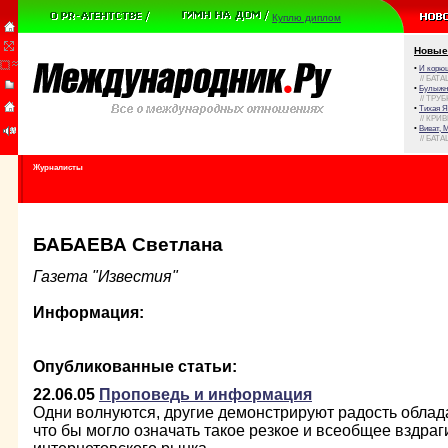
Куплю диплом
Новые
•
И корюш
// БАТА
•
Булыжни
// ТРУ
•
Тихая Я
// КРИ
•
Виват, 
// БАТА
Журналисты
БАБАЕВА Светлана
Газета "Известия"
Информация:
Опубликованные статьи:
22.06.05
Проповедь и информация
Одни волнуются, другие демонстрируют радость облада
что бы могло означать такое резкое и всеобщее вздраг