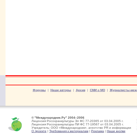
Форумы
|
Наши авторы
|
Архив
|
СМИ о МО
|
Журналисты-меж
© "Международник.Ру" 2004–2006
Лицензия Росохранкультуры Эл ФС 77-20365 от 03.04.2005 г.
Лицензия Росохранкультуры ПИ ФС 77-19567 от 03.04.2005 г.
Учредитель: ООО «Международник», агентство PR и информации
О проекте
|
Требования к материалам
|
Реклама
|
Наши кнопки