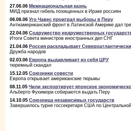
27.06.06
Межнациональная казнь
МИД признал гибель похищенных в Ираке россиян
06.06.06
Уго Чавес проиграл выборы в Перу
Антиамериканский фронт в Латинской Америке дал тр
22.04.06
Содружество недружественных государст
Итоги Совета министров иностранных дел СНГ
21.04.06
Россия раскладывает Североатлантически
Дружба народов
02.03.06
Европа выдавливает из себя ЦРУ
тюремный скандал
15.12.05
Союзники совести
Европа открывает американские тюрьмы
08.11.05
Чили экспортирует японское экономическо
Альберто Фухимори собираются выдать Перу
14.10.05
Союзница независимых государств
Завершилось турне госсекретаря США по Центральной