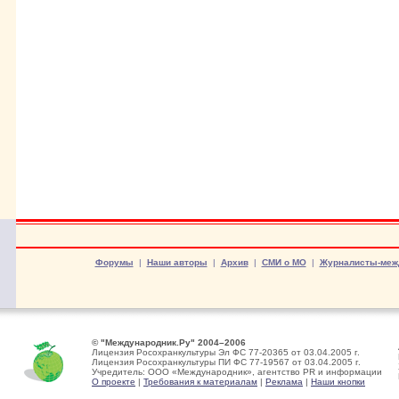
Форумы
|
Наши авторы
|
Архив
|
СМИ о МО
|
Журналисты-меж
© "Международник.Ру" 2004–2006
Лицензия Росохранкультуры Эл ФС 77-20365 от 03.04.2005 г.
Лицензия Росохранкультуры ПИ ФС 77-19567 от 03.04.2005 г.
Учредитель: ООО «Международник», агентство PR и информации
О проекте
|
Требования к материалам
|
Реклама
|
Наши кнопки