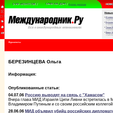
Куплю диплом
Новые
•
И корюш
// БАТА
•
Булыжни
// ТРУ
•
Тихая Я
// КРИ
•
Виват, 
// БАТА
Журналисты
БЕРЕЗИНЦЕВА Ольга
Информация:
Опубликованные статьи:
04.07.06
Россию выводят на связь с "Хамасом"
Вчера глава МИД Израиля Ципи Ливни встретилась в 
Владимиром Путиным и со своим российским коллего
28.06.06
МИД объявил убийц российских дипломат