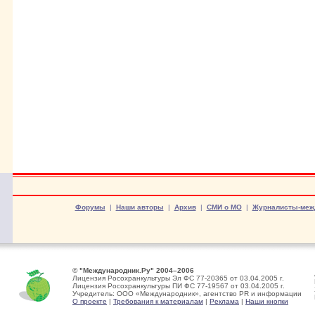
Форумы
|
Наши авторы
|
Архив
|
СМИ о МО
|
Журналисты-меж
© "Международник.Ру" 2004–2006
Лицензия Росохранкультуры Эл ФС 77-20365 от 03.04.2005 г.
Лицензия Росохранкультуры ПИ ФС 77-19567 от 03.04.2005 г.
Учредитель: ООО «Международник», агентство PR и информации
О проекте
|
Требования к материалам
|
Реклама
|
Наши кнопки