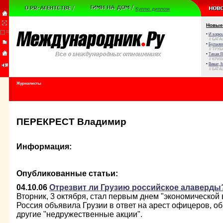
Куплю диплом
Новые
•
И корюш
// БАТА
•
Булыжни
// ТРУ
•
Тихая Я
// КРИ
•
Виват, 
// БАТА
Журналисты
ПЕРЕКРЕСТ Владимир
Информация:
Опубликованные статьи:
04.10.06
Отрезвит ли Грузию российское алаверды
Вторник, 3 октября, стал первым днем "экономической
Россия объявила Грузии в ответ на арест офицеров, о
другие "недружественные акции".