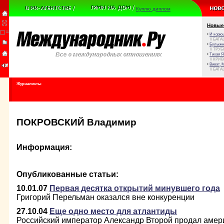
Куплю диплом
Новые
•
И корюш
// БАТА
•
Булыжни
// ТРУ
•
Тихая Я
// КРИ
•
Виват, 
// БАТА
Журналисты
ПОКРОВСКИЙ Владимир
Информация:
Опубликованные статьи:
10.01.07
Первая десятка открытий минувшего года
Григорий Перельман оказался вне конкуренции
27.10.04
Еще одно место для атлантиды
Российский император Александр Второй продал амер