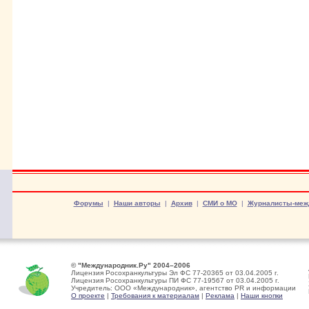
Форумы
|
Наши авторы
|
Архив
|
СМИ о МО
|
Журналисты-меж
© "Международник.Ру" 2004–2006
Лицензия Росохранкультуры Эл ФС 77-20365 от 03.04.2005 г.
Лицензия Росохранкультуры ПИ ФС 77-19567 от 03.04.2005 г.
Учредитель: ООО «Международник», агентство PR и информации
О проекте
|
Требования к материалам
|
Реклама
|
Наши кнопки