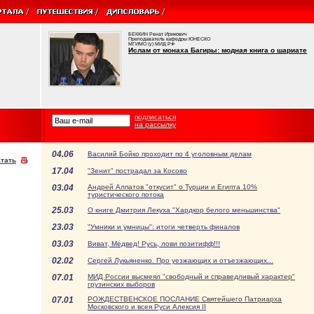
БЕККИН Ренат Ирикович
Преподаватель кафедры ЮНЕСКО
МГИМО (у) МИД РФ
Ислам от монаха Багиры: модная книга о шариате
подписаться
на рассылку
04.06
Василий Бойко проходит по 4 уголовным делам
тать
17.04
"Зенит" пострадал за Косово
03.04
Андрей Алпатов "откусит" о Турции и Египта 10%
туристического потока
25.03
О книге Дмитрия Лекуха "Хардкор белого меньшинства"
23.03
"Умники и умницы": итоги четверть финалов
03.03
Виват, Медвед! Русь, лови позитифф!!!
02.02
Сергей Лукьяненко. Про уезжающих и отъезжающих...
07.01
МИД России высмеял "свободный и справедливый характер"
грузинских выборов
07.01
РОЖДЕСТВЕНСКОЕ ПОСЛАНИЕ Святейшего Патриарха
Московского и всея Руси Алексия II