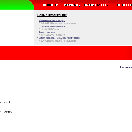
Новые публикации:
•
И корюшка таяла во рту
// БАТАШЕВ Анатолий Геннадьевич
•
Булыжник преткновения...
// ТРУБКИН Антон
•
Тихая Япония...
// КРИВИЦКАЯ Наталия
•
Виват, Медвед! Русь лови позитифф!!!
// БАТАШЕВ Анатолий Геннадьевич
Распеча
ковской
енностей