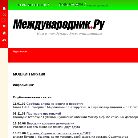
Куплю диплом
Журналисты
МОШКИН Михаил
Информация:
Опубликованные статьи:
11.01.07
Свобода слова не вошла в повестку
Глава ПАСЕ говорил с Мироновым о Белоруссии, а с правозащитниками – о Полит
03.11.06
Партнер с претензией
Накануне встречи с Путиным Лукашенко обвинил Москву в срыве союзных договор
19.10.06
Вершки и корешки демократии
Россия и Европа снова не поняли друг друга
10.05.06
Г упало, У пропало, что осталось в СНГ?
власти Грузии и Украины хотят ускорить свой выход из состава Содружества