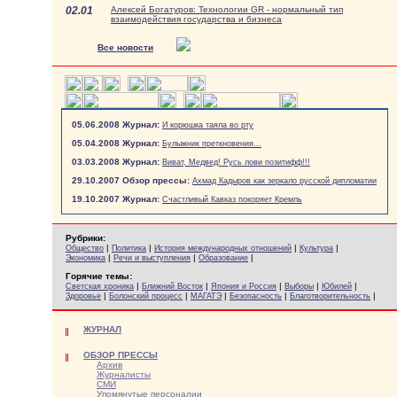
02.01
Алексей Богатуров: Технологии GR - нормальный тип
взаимодействия государства и бизнеса
Все новости
05.06.2008 Журнал:
И корюшка таяла во рту
05.04.2008 Журнал:
Булыжник преткновения...
03.03.2008 Журнал:
Виват, Медвед! Русь лови позитифф!!!
29.10.2007 Обзор прессы:
Ахмад Кадыров как зеркало русской дипломатии
19.10.2007 Журнал:
Счастливый Кавказ покоряет Кремль
Рубрики:
|
|
|
|
Общество
Политика
История международных отношений
Культура
|
|
|
Экономика
Речи и выступления
Образование
Горячие темы:
|
|
|
|
|
Светская хроника
Ближний Восток
Япония и Россия
Выборы
Юбилей
|
|
|
|
|
Здоровье
Болонский процесс
МАГАТЭ
Безопасность
Благотворительность
ЖУРНАЛ
ОБЗОР ПРЕССЫ
Архив
Журналисты
СМИ
Упомянутые персоналии