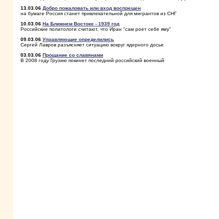
13.03.06
Добро пожаловать или вход воспрещен
на бумаге Россия станет привлекательной для мигрантов из СНГ
10.03.06
На Ближнем Востоке - 1939 год
Российские политологи считают, что Иран "сам роет себе яму"
09.03.06
Управляющие определились
Сергей Лавров разъясняет ситуацию вокруг ядерного досье
03.03.06
Прощание со славянами
В 2008 году Грузию покинет последний российский военный