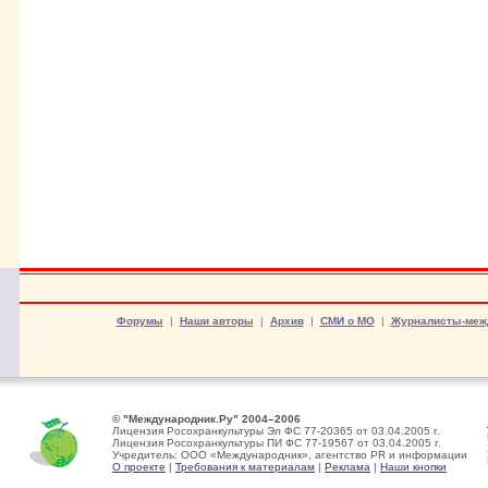
Форумы
|
Наши авторы
|
Архив
|
СМИ о МО
|
Журналисты-меж
© "Международник.Ру" 2004–2006
Лицензия Росохранкультуры Эл ФС 77-20365 от 03.04.2005 г.
Лицензия Росохранкультуры ПИ ФС 77-19567 от 03.04.2005 г.
Учредитель: ООО «Международник», агентство PR и информации
О проекте
|
Требования к материалам
|
Реклама
|
Наши кнопки