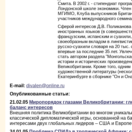
Смита. В 2002 г. - стипендиат про
Лондонской школе экономики. Член
МГИМО, Клуба выпускников Британ
участников международного семинар
Сферой интересов Д.В. Поликанова
иностранных языков (в совершенств
французским, испанским и суахили, 
своеобразным вкладом в лингвистик
русско-суахили словаря на 20 тыс. 
впервые за последние 35 лет. Увле
стать автором раздела "Монгольска
истории и исторических произведен
Великобритании. Кроме того, одним
художественной литературы (неско
Екатеринбурге в сборнике "Он и Она" 
E-mail:
divalen@online.ru
Опубликованные статьи:
21.02.05
Миропорядок глазами Великобритании: г
баланс интересов
Внешняя политика Великобритании во многом уникаль
классической дипломатической игры, основанной на 
интересами двух глобальных лидеров – США и Европе
24.01.05
Проблема СПИДа в тропической Африке: с