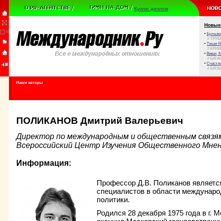
Куплю диплом
Новые
•
Булыжни
// ТРУ
•
Тихая Я
// КРИ
•
Виват, 
// БАТА
•
Счастли
// БАТА
Наши авторы
ПОЛИКАНОВ Дмитрий Валерьевич
Директор по международным и общественным связя
Всероссийский Центр Изучения Общественного Мне
Информация:
Профессор Д.В. Поликанов являетс
специалистов в области междунаро
политики.
Родился 28 декабря 1975 года в г. М