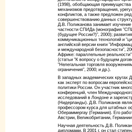
(1998), обобщающая преимущества
механизмов предотвращения, урегу
конфликтов, а также предложен ряд
совершенствованию данных структу
Д.В. Поликанова занимает изучение
частности СПИДа (монография "СП
(будущее России?)", 2000); развит
коммуникационных технологий и "ци
английской версии книги "Информа
и международной безопасности", 200
Африке: параллельные реальности",
(статьи "К вопросу о будущем догов
"Нелегальная торговля вооружениям
ограничения", 2000; и др.).
В западных академических кругах Д
как эксперт по вопросам европейск
политики России. Он участник мно
конференций, член Международного
исследований в Лондоне и зарегист
(Нидерланды). Д.В. Поликанов явл
профессором курса для штабных о
Обераммергау (Германия). Его раб
Австрии, Великобритании, Германии,
Научная деятельность Д.В. Поликан
дипломами. В 2001 г. он стал стип