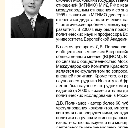
окончил Московский государственн
отношений (МГИМО) МИД РФ с квал
международным отношениям со знан
1999 г. защитил в МГИМО диссерта
степени кандидата политических на
"Политические проблемы междунаро
развития". В 2000 г. ему была прис
политических наук и профессора В
университета Европейской Академ
В настоящее время Д.В. Поликанов
и общественным связям Всероссийс
общественного мнения (ВЦИОМ). В 
по связям с общественностью Моск
Международного Комитета Красного 
является консультантом по вопроса
внешней политики. Кроме того, он р
научного сотрудника Института Афр
лет он был научным сотрудником и
изданий (в 2000 г. - заместителем 
политических исследований в Росси
Д.В. Поликанов - автор более 60 п
урегулирования конфликтов, миротв
контроля над вооружениями, между
политики на русском и иностранны
известностью пользуется его моно
деятельность международных орган