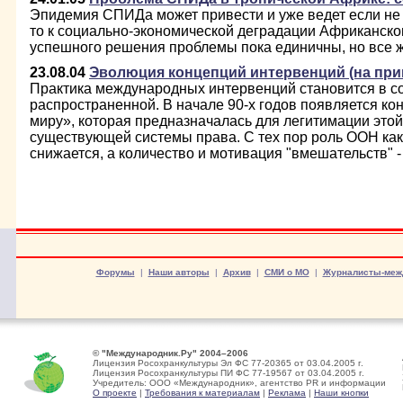
Эпидемия СПИДа может привести и уже ведет если не
то к социально-экономической деградации Африканско
успешного решения проблемы пока единичны, но все 
23.08.04
Эволюция концепций интервенций (на пр
Практика международных интервенций становится в с
распространенной. В начале 90-х годов появляется ко
миру», которая предназначалась для легитимации этой
существующей системы права. С тех пор роль ООН ка
снижается, а количество и мотивация "вмешательств" - 
Форумы
|
Наши авторы
|
Архив
|
СМИ о МО
|
Журналисты-меж
© "Международник.Ру" 2004–2006
Лицензия Росохранкультуры Эл ФС 77-20365 от 03.04.2005 г.
Лицензия Росохранкультуры ПИ ФС 77-19567 от 03.04.2005 г.
Учредитель: ООО «Международник», агентство PR и информации
О проекте
|
Требования к материалам
|
Реклама
|
Наши кнопки