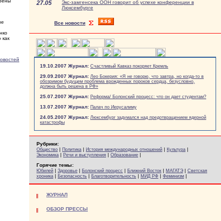
арены
27.05
Экс-замгенсека ООН говорит об успехе конференции в
Люксембурге
не
Все новости
нко
 как
новостей
19.10.2007 Журнал:
Счастливый Кавказ покоряет Кремль
29.09.2007 Журнал:
Лео Бокерия: «Я не говорю, что завтра, но когда-то в
обозримом будущем проблема врожденных пороков сердца, безусловно,
должна быть решена в РФ»
25.07.2007 Журнал:
Реформа/ Болонский процесс: что он дает студентам?
13.07.2007 Журнал:
Палач по Иерусалиму
24.05.2007 Журнал:
Люксембург задумался над предотвращением ядерной
катастрофы
Рубрики:
|
|
|
|
Общество
Политика
История международных отношений
Культура
|
|
|
Экономика
Речи и выступления
Образование
Горячие темы:
|
|
|
|
|
Юбилей
Здоровье
Болонский процесс
Ближний Восток
МАГАТЭ
Светская
|
|
|
|
|
хроника
Безопасность
Благотворительность
МИД РФ
Феминизм
ЖУРНАЛ
ОБЗОР ПРЕССЫ