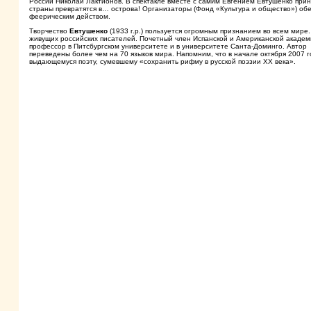
России Николай Лактионов. В спектакле вместе с самим Евгением Евтушенко при
страны превратятся в… острова! Организаторы (Фонд «Культура и общество») о
феерическим действом.
Творчество
Евтушенко
(1933 г.р.) пользуется огромным признанием во всем мире
живущих российских писателей. Почетный член Испанской и Американской академи
профессор в Питсбургском университете и в университете Санта-Доминго.
Автор 
переведены более чем на 70 языков мира. Напомним, что в начале октября 2007 
выдающемуся поэту, сумевшему «сохранить рифму в русской поэзии ХХ века».