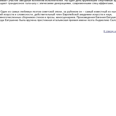
нимает участие звездный коллектив исполнителей. На один день крупнейшие спортивные 
бещают грандиозное гала-шоу с эпическими декорациями, современными спец-эффектами,
. Один из самых любимых поэтов советской эпохи, за рубежом он – самый известный из ны
й искусств и словесности, действительный член Европейской академии искусств и наук,
многочисленных сборников стихов и прозы, киносценариев. Произведения Евгения Евтуше
года Евтушенко была вручена престижная итальянская премия имени поэта Анджелико Сало
К списку 