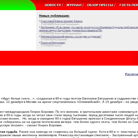
Новые публикации:
•
Счастливый Кавказ покоряет Кремль
// БАТАШЕВ Анатолий Геннадьевич
•
Лео Бокерия: «Я не говорю, что завтра, но когда-то в обозримом будущем проблема 
пороков сердца, безусловно, должна быть решена в РФ»
// КОВАЛЕВ Анатолий Владимирович
•
Реформа/ Болонский процесс: что он дает студентам?
// ГРИНЧЕНКО Евгений
•
Палач по Иерусалиму
// ТРУБКИН Антон
Распеча
«Идут белые снеги…», созданная в 80-е годы поэтом Евгением Евтушенко в содружестве 
ах. 12 декабря в Москве на арене спорткомплекса «Олимпийский». А 15 декабря – ее увид
ст-международник Генрих Боровик. По его мнению, в зрительском ажиотаже сомневаться 
о в 60-е годы, когда он читал свои стихи перед тысячами, перед десятками тысяч людей н
 русская поэзия… Но, когда в середине 60-х годов Евтушенко приехал в Соединенные Штаты
не собирались ни на одном поэтическом вечере, тем более одного поэта, тем более из Сов
сскую поэзию», - сказал Генрих Боровик.
стая судьба.
Ранее она никогда не ставилась на большой сцене. Хотя в 80-е гг. пластинка
иражом свыше миллиона экземпляров. Режиссер-постановщик спектакля – Заслуженный ар