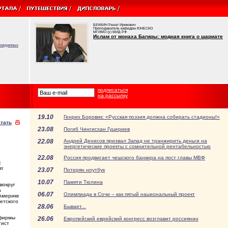
БЕККИН Ренат Ирикович
Преподаватель кафедры ЮНЕСКО
МГИМО (у) МИД РФ
Ислам от монаха Багиры: модная книга о шариате
врожденных
подписаться
на рассылку
19.10
Генрих Боровик: «Русская поэзия должна собирать стадионы!»
тать
23.08
Погиб Чингисхан Гуцериев
22.08
Андрей Денисов призвал Запад не транжирить деньги на
энергетические проекты с сомнительной рентабельностью
22.08
Россия продвигает чешского банкира на пост главы МВФ
с
ят
23.07
Потерян ноутбук
10.07
Памяти Тюлина
вокруг
а
06.07
Олимпиада в Сочи – как пятый национальный проект
 Америке
етского
28.06
Бывает...
 фирмы
26.06
Европейский еврейский конгресс возглавит россиянин
тист