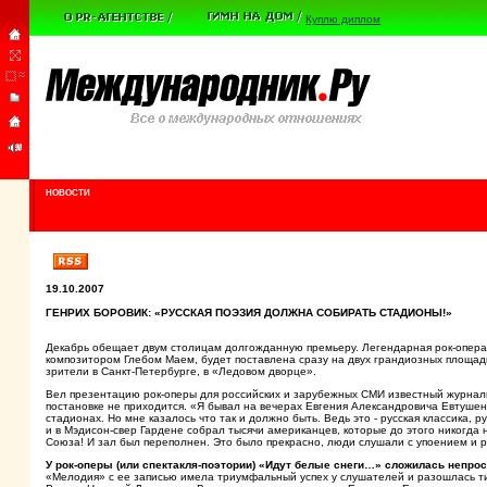
Куплю диплом
НОВОСТИ
19.10.2007
ГЕНРИХ БОРОВИК: «РУССКАЯ ПОЭЗИЯ ДОЛЖНА СОБИРАТЬ СТАДИОНЫ!»
Декабрь обещает двум столицам долгожданную премьеру. Легендарная рок-опера 
композитором Глебом Маем, будет поставлена сразу на двух грандиозных площадк
зрители в Санкт-Петербурге, в «Ледовом дворце».
Вел презентацию рок-оперы для российских и зарубежных СМИ известный журнали
постановке не приходится. «Я бывал на вечерах Евгения Александровича Евтушенк
стадионах. Но мне казалось что так и должно быть. Ведь это - русская классика,
и в Мэдисон-свер Гардене собрал тысячи американцев, которые до этого никогда 
Союза! И зал был переполнен. Это было прекрасно, люди слушали с упоением и ру
У рок-оперы (или спектакля-поэтории) «Идут белые снеги…» сложилась непро
«Мелодия» с ее записью имела триумфальный успех у слушателей и разошлась т