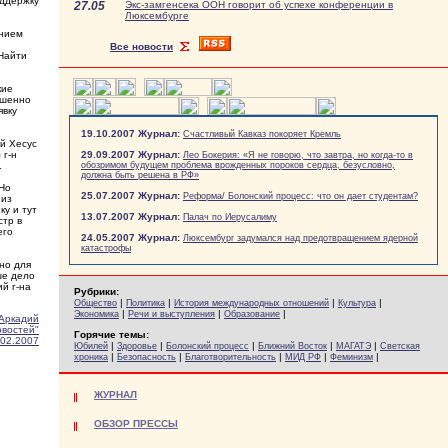
оддержку
27.05
Экс-замгенсека ООН говорит об успехе конференции в
Люксембурге
анием
Все новости
 Найти
кие
ршенно
явку
19.10.2007 Журнал:
Счастливый Кавказ покоряет Кремль
ий Хесус
 г-н
29.09.2007 Журнал:
Лео Бокерия: «Я не говорю, что завтра, но когда-то в
.
обозримом будущем проблема врожденных пороков сердца, безусловно,
должна быть решена в РФ»
 Но
25.07.2007 Журнал:
Реформа/ Болонский процесс: что он дает студентам?
 из
у и тут
13.07.2007 Журнал:
Палач по Иерусалиму
стр в
его
24.05.2007 Журнал:
Люксембург задумался над предотвращением ядерной
катастрофы
но для
ше дело
й г-на
Рубрики:
|
|
|
|
Общество
Политика
История международных отношений
Культура
|
|
|
Экономика
Речи и выступления
Образование
Аркадий
овостей"
Горячие темы:
.02.2007
|
|
|
|
|
Юбилей
Здоровье
Болонский процесс
Ближний Восток
МАГАТЭ
Светская
|
|
|
|
|
хроника
Безопасность
Благотворительность
МИД РФ
Феминизм
ЖУРНАЛ
ОБЗОР ПРЕССЫ