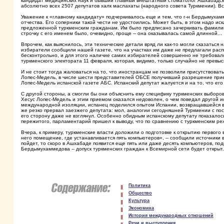
кандидат медицинских наук и бывший главный внештатный стоматолог Ашхабадск
абсолютно всех 2507 депутатов халк маслахаты (народного совета Туркмении). Вс
Уважение к «главному кандидату» подчеркивалось еще и тем, что г-н Бердымуха
отчества. Его соперники такой чести не удостоились. Может быть, в этом надо 
предложенной туркменским гражданам. Им было предписано зачеркивать фамилии т
строчку с его именем было, очевидно, проще -- она оказывалась самой длинной...
Впрочем, как выяснилось, эти технические детали вряд ли как-то могли сказатьс
избиратели сообщили нашей газете, что на участках им даже не предлагали рас
бесконтрольно, и для этого наличие самих избирателей совершенно не требовал
туркменского электората 11 февраля, которая, видимо, только случайно не превыс
И не стоит тогда жаловаться на то, что иностранцам не позволили присутствоват
Лопес-Медель, в числе шести представителей ОБСЕ получивший разрешение приех
Лопес-Медель испанской газете АБС. Испанский депутат жалуется и на то, что ег
С другой стороны, а смогли бы они объяснить ему специфику туркменских выбор
Хесус Лопес-Медель и этим приемом оказался недоволен, о чем поведал другой и
международной изоляции, испанец поделился опытом Испании, возвращавшейся в 
же резко прервал заезжего депутата: мол, аналогии сегодняшней Туркмении с по
его сторону даже не взглянул. Особенно обидным испанскому депутату показалось
пережитого, парламентарий пришел к выводу, что по сравнению с туркменским 
Вчера, к примеру, туркменские власти доложили о подготовке к открытию первого
него помещение, где устанавливается пять компьютеров», -- сообщили источники
пойдет, то скоро в Ашхабаде появится еще пять или даже десять компьютеров, п
Бердымухаммедова -- допуск туркменских граждан к Всемирной сети будет открыт.
Политика
Общество
Культура
Экономика
История международных отношений
Речи и выступления