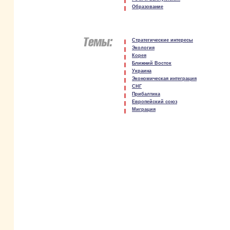
Образование
Стратегические интересы
Экология
Корея
Ближний Восток
Украина
Экономическая интеграция
СНГ
Прибалтика
Европейский союз
Миграция