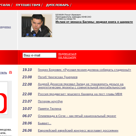
БЕККИН Ренат Ирикович
Преподаватель кафедры ЮНЕСКО
МГИМО (у) МИД РФ
Ислам от монаха Багиры: модная книга о шариате
врожденных
подписаться
на рассылку
19.10
Генрих Боровик: «Русская поэзия должна собирать стадионы!»
тать
23.08
Погиб Чингисхан Гуцериев
22.08
Андрей Денисов призвал Запад не транжирить деньги на
энергетические проекты с сомнительной рентабельностью
22.08
Россия продвигает чешского банкира на пост главы МВФ
23.07
Потерян ноутбук
10.07
Памяти Тюлина
06.07
Олимпиада в Сочи – как пятый национальный проект
28.06
Бывает...
ммедова.
26.06
Европейский еврейский конгресс возглавит россиянин
апа,