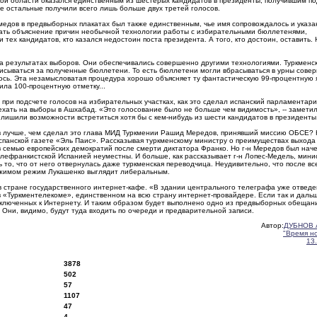
ой области оказался единственным из шестерых кандидатов в президенты, получившим п
е остальные получили всего лишь больше двух третей голосов.
ммедов в предвыборных плакатах был также единственным, чье имя сопровождалось и указ
искать объяснение причин необычной технологии работы с избирательными бюллетенями,
ех кандидатов, кто казался недостоин поста президента. А того, кто достоин, оставить.
я на результатах выборов. Они обеспечивались совершенно другими технологиями. Туркменс
писываться за полученные бюллетени. То есть бюллетени могли вбрасываться в урны сове
ось. Эта незамысловатая процедура хорошо объясняет ту фантастическую 99-процентную 
ила 100-процентную отметку...
ь при подсчете голосов на избирательных участках, как это сделал испанский парламентар
ать на выборы в Ашхабад. «Это голосование было не больше чем видимость», -- заметил
о лишили возможности встретиться хотя бы с кем-нибудь из шести кандидатов в президенты
ов лучше, чем сделал это глава МИД Туркмении Рашид Мередов, принявший миссию ОБСЕ?
спанской газете «Эль Паис». Рассказывая туркменскому министру о преимуществах выхода
семью европейских демократий после смерти диктатора Франко. Но г-н Мередов был начек
слефранкистской Испанией неуместны. И больше, как рассказывает г-н Лопес-Медель, мини
 то, что от него отвернулась даже туркменская переводчица. Неудивительно, что после вс
режимом режим Лукашенко выглядит либеральным.
 в стране государственного интернет-кафе. «В здании центрального телеграфа уже отведе
 в «Туркментелекоме», единственном на всю страну интернет-провайдере. Если так и даль
одключенных к Интернету. И таким образом будет выполнено одно из предвыборных обещани
 Они, видимо, будут туда входить по очереди и предварительной записи.
Автор:
ДУБНОВ 
"Время н
13
3878
502
57
1107
47
4