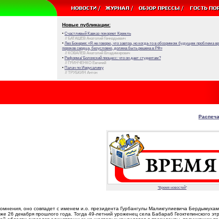
Новые публикации:
•
Счастливый Кавказ покоряет Кремль
// БАТАШЕВ Анатолий Геннадьевич
•
Лео Бокерия: «Я не говорю, что завтра, но когда-то в обозримом будущем проблема 
пороков сердца, безусловно, должна быть решена в РФ»
// КОВАЛЕВ Анатолий Владимирович
•
Реформа/ Болонский процесс: что он дает студентам?
// ГРИНЧЕНКО Евгений
•
Палач по Иерусалиму
// ТРУБКИН Антон
Распеча
"Время новостей"
о сомнения, оно совпадет с именем и.о. президента Гурбангулы Маликгулиевича Бердымуха
же 26 декабря прошлого года. Тогда 49-летний уроженец села Бабараб Геоктепинского этр