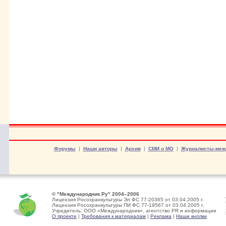
Форумы
|
Наши авторы
|
Архив
|
СМИ о МО
|
Журналисты-меж
© "Международник.Ру" 2004–2006
Лицензия Росохранкультуры Эл ФС 77-20365 от 03.04.2005 г.
Лицензия Росохранкультуры ПИ ФС 77-19567 от 03.04.2005 г.
Учредитель: ООО «Международник», агентство PR и информации
О проекте
|
Требования к материалам
|
Реклама
|
Наши кнопки