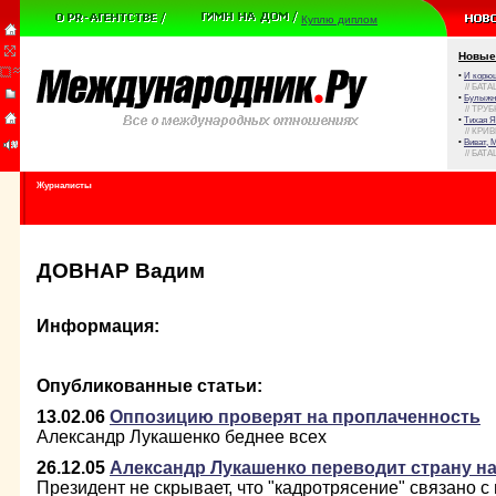
Куплю диплом
Новые
•
И корюш
// БАТА
•
Булыжни
// ТРУ
•
Тихая Я
// КРИ
•
Виват, 
// БАТА
Журналисты
ДОВНАР Вадим
Информация:
Опубликованные статьи:
13.02.06
Оппозицию проверят на проплаченность
Александр Лукашенко беднее всех
26.12.05
Александр Лукашенко переводит страну н
Президент не скрывает, что "кадротрясение" связано 