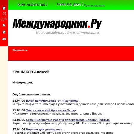
Куплю диплом
Журналисты
КРАШАКОВ Алексей
Информация:
Опубликованные статьи:
28.04.06
BASF получил долю от «Газпрома»
Интрига вокруг того, кто будет участвовать в добыче газа для Северо-Европейско
25.04.06
Энергетический бросок на Запад
«Газпром» готов строить и покупать электростанции в Европе.
24.04.06
Семен Вайншток: Россия перекормила Европу нефтью
Тариф на прокачку нефти по трубопроводу ВСТО составит 38,8 доллара за тонну.
17.04.06
Черные дни деликатеса
России и странам СНГ опять запретили экспортировать черную икру.