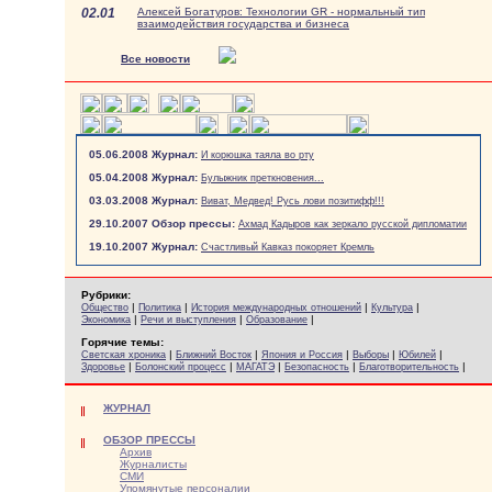
02.01
Алексей Богатуров: Технологии GR - нормальный тип
взаимодействия государства и бизнеса
Все новости
05.06.2008 Журнал:
И корюшка таяла во рту
05.04.2008 Журнал:
Булыжник преткновения...
03.03.2008 Журнал:
Виват, Медвед! Русь лови позитифф!!!
29.10.2007 Обзор прессы:
Ахмад Кадыров как зеркало русской дипломатии
19.10.2007 Журнал:
Счастливый Кавказ покоряет Кремль
Рубрики:
|
|
|
|
Общество
Политика
История международных отношений
Культура
|
|
|
Экономика
Речи и выступления
Образование
Горячие темы:
|
|
|
|
|
Светская хроника
Ближний Восток
Япония и Россия
Выборы
Юбилей
|
|
|
|
|
Здоровье
Болонский процесс
МАГАТЭ
Безопасность
Благотворительность
ЖУРНАЛ
ОБЗОР ПРЕССЫ
Архив
Журналисты
СМИ
Упомянутые персоналии