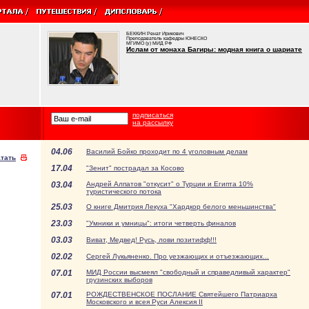
БЕККИН Ренат Ирикович
Преподаватель кафедры ЮНЕСКО
МГИМО (у) МИД РФ
Ислам от монаха Багиры: модная книга о шариате
подписаться
на рассылку
04.06
Василий Бойко проходит по 4 уголовным делам
тать
17.04
"Зенит" пострадал за Косово
03.04
Андрей Алпатов "откусит" о Турции и Египта 10%
туристического потока
25.03
О книге Дмитрия Лекуха "Хардкор белого меньшинства"
23.03
"Умники и умницы": итоги четверть финалов
03.03
Виват, Медвед! Русь, лови позитифф!!!
02.02
Сергей Лукьяненко. Про уезжающих и отъезжающих...
07.01
МИД России высмеял "свободный и справедливый характер"
грузинских выборов
07.01
РОЖДЕСТВЕНСКОЕ ПОСЛАНИЕ Святейшего Патриарха
Московского и всея Руси Алексия II