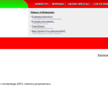
Новые публикации:
•
И корюшка таяла во рту
// БАТАШЕВ Анатолий Геннадьевич
•
Булыжник преткновения...
// ТРУБКИН Антон
•
Тихая Япония...
// КРИВИЦКАЯ Наталия
•
Виват, Медвед! Русь лови позитифф!!!
// БАТАШЕВ Анатолий Геннадьевич
Распеча
го газопровода (СЕГ), наконец разрешилась.