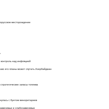
норусском месторождении
»
ь контроль над инфляцией
нако его планы может спутать Азербайджан
 стратегические запасы топлива
нулась с бунтом миноритариев
езависимых и слабозависимых