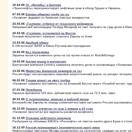
10.04.06
От «Дружбы» к Балтике
«Транснефть» переориентирует нефтяные реки в обход Турции и Украины
07.04.06
Ереван обменял трубу на газ
«Газпром» выдавил из Армении опасных конкурентов
23.03.06
«Газпром» отбился от техасского рейнджера
Американский миллиардер Ричард Монкриф не смог получить по суду долю в Юж
20.03.06
«Газпром» устремился на Восток
Газовый монополист намерен отрезать Европу от Азии
13.03.06
Двойной обмен
E.ON потеснит BASF в Южно-Русском месторождении
15.02.06
Без посредника
Украина пытается изменить цены на газ путем отказа от RosUkrEnergo
14.02.06
Англия пошла в контратаку
Британская компания Centrica намерена получить долю в газопроводах «Газпрома
13.02.06
Министры финансов надавили на газ
Россия будет контролировать мировой энергетический рынок, но рискует потерят
06.02.06
Турция играет на двух трубах
«Газпром» намерен поставлять газ на Ближний Восток через «Голубой поток», од
27.01.06
Перебрали
Украина присвоила 315 млн. кубометров чужого газа на 72,5 млн. евро
20.01.06
О газодолларах, морозах и райской жизни
Беспокойство Европы по поводу снижения поставок заставило Россию распаковать
26.12.05
Украину отключат от газа 1 января в 10 утра
«Газпром» просчитал все варианты развития конфликта
21.12.05
Отрыжка нефтяного передела
Разбухшая на обломках ЮКОСа «Роснефть» не смогла нанять друга Буша и столк
16.12.05
Россия перекраивает экономическую карту мира
Нефтегазовые партнеры Москвы разделились на сателлитов; сидящих на игле; н