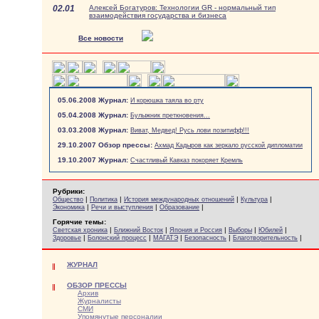
02.01
Алексей Богатуров: Технологии GR - нормальный тип
взаимодействия государства и бизнеса
Все новости
05.06.2008 Журнал:
И корюшка таяла во рту
05.04.2008 Журнал:
Булыжник преткновения...
03.03.2008 Журнал:
Виват, Медвед! Русь лови позитифф!!!
29.10.2007 Обзор прессы:
Ахмад Кадыров как зеркало русской дипломатии
19.10.2007 Журнал:
Счастливый Кавказ покоряет Кремль
Рубрики:
|
|
|
|
Общество
Политика
История международных отношений
Культура
|
|
|
Экономика
Речи и выступления
Образование
Горячие темы:
|
|
|
|
|
Светская хроника
Ближний Восток
Япония и Россия
Выборы
Юбилей
|
|
|
|
|
Здоровье
Болонский процесс
МАГАТЭ
Безопасность
Благотворительность
ЖУРНАЛ
ОБЗОР ПРЕССЫ
Архив
Журналисты
СМИ
Упомянутые персоналии