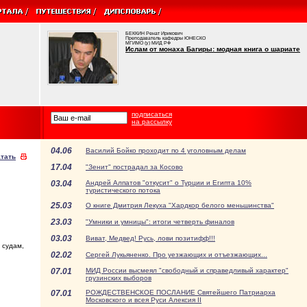
БЕККИН Ренат Ирикович
Преподаватель кафедры ЮНЕСКО
МГИМО (у) МИД РФ
Ислам от монаха Багиры: модная книга о шариате
подписаться
на рассылку
04.06
Василий Бойко проходит по 4 уголовным делам
тать
17.04
"Зенит" пострадал за Косово
03.04
Андрей Алпатов "откусит" о Турции и Египта 10%
туристического потока
25.03
О книге Дмитрия Лекуха "Хардкор белого меньшинства"
23.03
"Умники и умницы": итоги четверть финалов
03.03
Виват, Медвед! Русь, лови позитифф!!!
 судам,
02.02
Сергей Лукьяненко. Про уезжающих и отъезжающих...
07.01
МИД России высмеял "свободный и справедливый характер"
грузинских выборов
07.01
РОЖДЕСТВЕНСКОЕ ПОСЛАНИЕ Святейшего Патриарха
Московского и всея Руси Алексия II