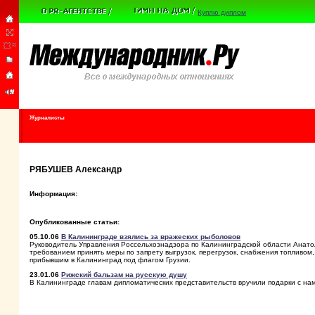
Куплю диплом
Журналисты
РЯБУШЕВ Александр
Информация:
Опубликованные статьи:
05.10.06
В Калининграде взялись за вражеских рыболовов
Руководитель Управления Россельхознадзора по Калининградской области Анатол
требованием принять меры по запрету выгрузок, перегрузок, снабжения топливом,
прибывшим в Калининград под флагом Грузии.
23.01.06
Рижский бальзам на русскую душу
В Калининграде главам дипломатических представительств вручили подарки с на