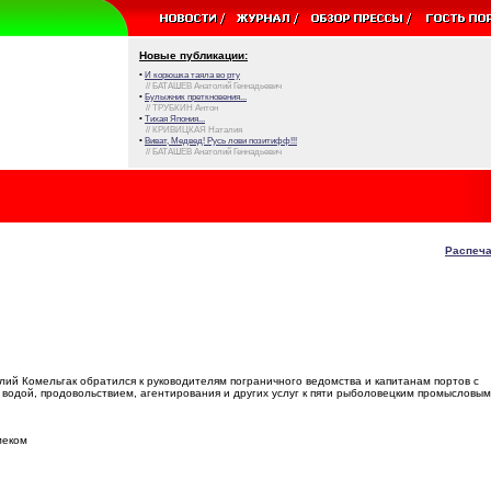
Новые публикации:
•
И корюшка таяла во рту
// БАТАШЕВ Анатолий Геннадьевич
•
Булыжник преткновения...
// ТРУБКИН Антон
•
Тихая Япония...
// КРИВИЦКАЯ Наталия
•
Виват, Медвед! Русь лови позитифф!!!
// БАТАШЕВ Анатолий Геннадьевич
Распеча
ий Комельгак обратился к руководителям пограничного ведомства и капитанам портов с
 водой, продовольствием, агентирования и других услуг к пяти рыболовецким промысловым
меком