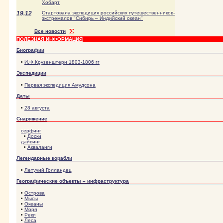
Хобарт
19.12
Стартовала экспедиция российских путешественников-
экстремалов "Сибирь – Индийский океан"
Все новости
ПОЛЕЗНАЯ ИНФОРМАЦИЯ
Биографии
•
И.Ф.Крузенштерн 1803-1806 гг
Экспедиции
•
Первая экспедиция Амудсона
Даты
•
28 августа
Снаряжение
серфинг
•
Доски
дайвинг
•
Акваланги
Легендарные корабли
•
Летучий Голландец
Географические объекты – инфраструктура
•
Острова
•
Мысы
•
Океаны
•
Моря
•
Реки
•
Леса