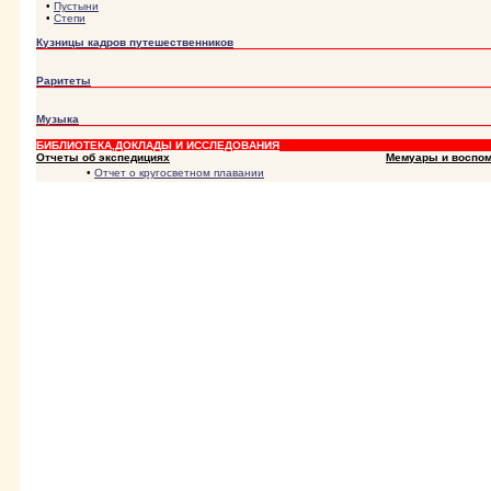
•
Пустыни
•
Степи
Кузницы кадров путешественников
Раритеты
Музыка
БИБЛИОТЕКА,ДОКЛАДЫ И ИССЛЕДОВАНИЯ
Отчеты об экспедициях
Мемуары и воспом
•
Отчет о кругосветном плавании