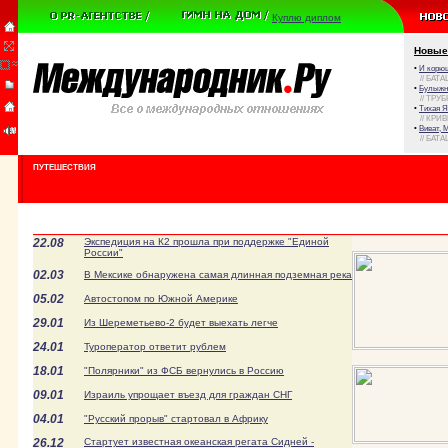
Куплю диплом
Новые
•
И корюш
// БАТА
•
Булыжни
// ТРУ
•
Тихая Я
// КРИ
•
Виват, 
// БАТА
ПУТЕШЕСТВИЯ
22.08
Экспедиция на К2 прошла при поддержке "Единой
России"
02.03
В Мексике обнаружена самая длинная подземная река
05.02
Автостопом по Южной Америке
29.01
Из Шереметьево-2 будет выехать легче
24.01
Туроператор ответит рублем
18.01
"Полярники" из ФСБ вернулись в Россию
09.01
Израиль упрощает въезд для граждан СНГ
04.01
"Русский прорыв" стартовал в Африку
26.12
Стартует известная океанская регата Сидней -