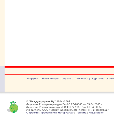
Форумы
|
Наши авторы
|
Архив
|
СМИ о МО
|
Журналисты-меж
© "Международник.Ру" 2004–2006
Лицензия Росохранкультуры Эл ФС 77-20365 от 03.04.2005 г.
Лицензия Росохранкультуры ПИ ФС 77-19567 от 03.04.2005 г.
Учредитель: ООО «Международник», агентство PR и информации
О проекте
|
Требования к материалам
|
Реклама
|
Наши кнопки