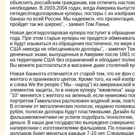
объяснять российским гражданам, как отличить настоя
необходимо. В 2003-2004 годах, когда Америка выпуст
пятидесятидолларовые купюры, постеры с их изображе
банках по всей России. Мы надеемся, что презентаци
пройдет так же широко", - заявил Том Ланье.
Новая десятидолларовая купюра поступит в обращени
года. При этом старые купюры не придется обменивать
и будут изыматься из обращения постепенно, по мере 
США никогда не обесценивало доллары", - заметил Том
денежные знаки, выпущенные в Америке после 1861 го
на территории США без ограничений и обладают полн
Вы можете расплатиться в магазине даже столетней к
Новая банкнота отличается от старой тем, что ее фон 
желтого и оранжевого цветов. Кроме того, на ней изо
и слова We the people ("Мы - народ") из американской 
элементов защиты, то в новую купюру "вживлена" защ
"10" меняется с желтого на зеленый, если немножко по
портретом Гамильтона расположен водяной знак, повт
В отличие от металлических полосок, недавно появив
рубля, полоски доллара будут пластиковыми. Дизайн б
фальшивомонетчики не успели подобрать технологию
деньги. В наши дни государство вынуждено совершенс
наперегонки с изготовителями фальшивок. По планам 
долларов будет меняться каждые 7-10 лет. Следующая 