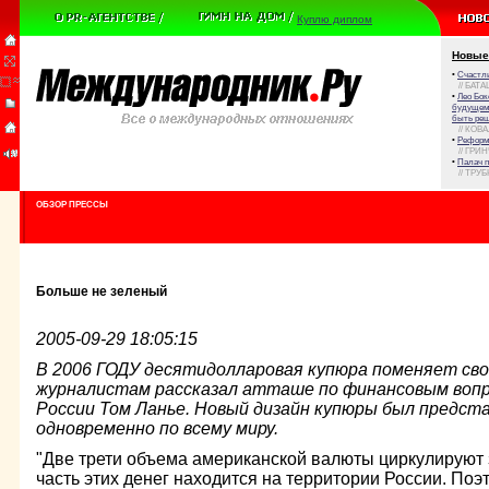
Куплю диплом
Новые
•
Счастли
// БАТА
•
Лео Бок
будущем 
быть реш
// КОВ
•
Реформа
// ГРИ
•
Палач 
// ТРУ
ОБЗОР ПРЕССЫ
Больше не зеленый
2005-09-29 18:05:15
В 2006 ГОДУ десятидолларовая купюра поменяет сво
журналистам рассказал атташе по финансовым воп
России Том Ланье. Новый дизайн купюры был предс
одновременно по всему миру.
"Две трети объема американской валюты циркулируют
часть этих денег находится на территории России. Поэ