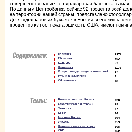
совершенствование - стодолларовая банкнота, самая 
По данным Центробанка, сейчас 92 процента всей до
на территории нашей страны, представлено стодолла
Десятидолларовых бумажек в России всего лишь полто
процентов купюр, печатающихся в США, имеют номинал
Политика
3878
Общество
502
Культура
57
Экономика
1107
История международных отношений
47
Речи и выступления
4
Образование
18
Внешняя политика России
326
Стратегические интересы
39
Экология
37
Корея
44
Ближний Восток
394
Украина
259
Экономическая интеграция
108
СНГ
352