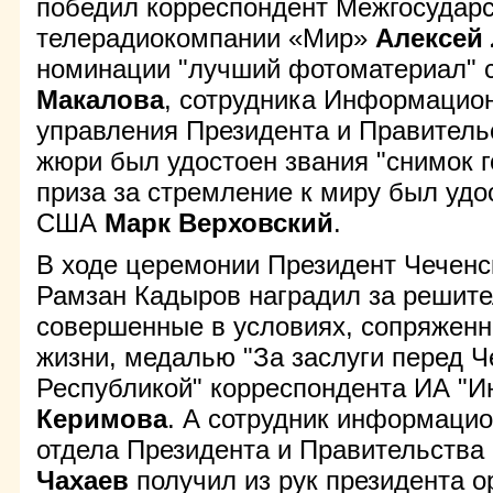
победил корреспондент Межгосудар
телерадиокомпании «Мир»
Алексей 
номинации "лучший фотоматериал"
Макалова
, сотрудника Информацио
управления Президента и Правитель
жюри был удостоен звания "снимок г
приза за стремление к миру был удо
США
Марк Верховский
.
В ходе церемонии Президент Чеченс
Рамзан Кадыров наградил за решите
совершенные в условиях, сопряженн
жизни, медалью "За заслуги перед Ч
Республикой" корреспондента ИА "
Керимова
. А сотрудник информацио
отдела Президента и Правительств
Чахаев
получил из рук президента о