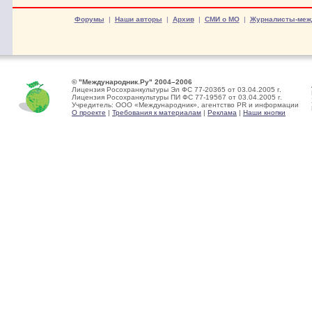
Форумы
|
Наши авторы
|
Архив
|
СМИ о МО
|
Журналисты-меж
© "Международник.Ру" 2004–2006
Лицензия Росохранкультуры Эл ФС 77-20365 от 03.04.2005 г.
Лицензия Росохранкультуры ПИ ФС 77-19567 от 03.04.2005 г.
Учредитель: ООО «Международник», агентство PR и информации
О проекте
|
Требования к материалам
|
Реклама
|
Наши кнопки