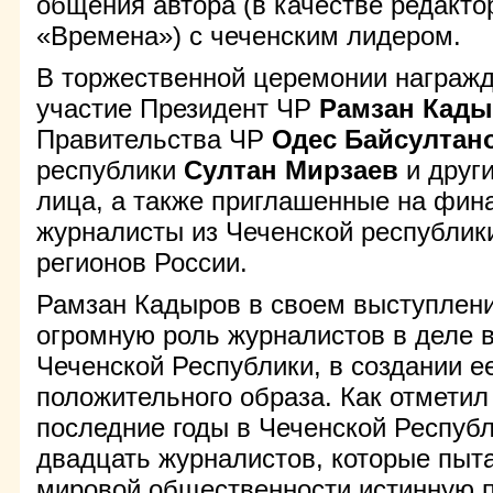
общения автора (в качестве редакт
«Времена») с чеченским лидером.
В торжественной церемонии награж
участие Президент ЧР
Рамзан Кад
Правительства ЧР
Одес Байсултан
республики
Султан Мирзаев
и друг
лица, а также приглашенные на фин
журналисты из Чеченской республик
регионов России.
Рамзан Кадыров в своем выступлен
огромную роль журналистов в деле 
Чеченской Республики, в создании е
положительного образа. Как отметил 
последние годы в Чеченской Республ
двадцать журналистов, которые пыт
мировой общественности истинную п