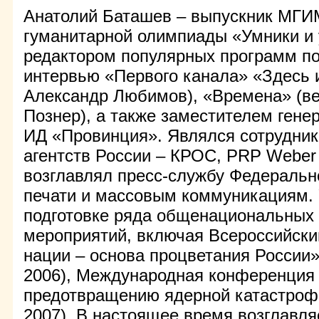
Анатолий Баташев – выпускник МГИ
гуманитарной олимпиады «Умники и
редактором популярных программ по
интервью «Первого канала» «Здесь и
Александр Любимов), «Времена» (в
Познер), а также заместителем гене
ИД «Провинция». Являлся сотрудни
агентств России – КРОС, PRP Weber
возглавлял пресс-службу Федерально
печати и массовым коммуникациям. 
подготовке ряда общенациональных
мероприятий, включая Всероссийск
нации – основа процветания России»
2006), Международная конференция
предотвращению ядерной катастроф
2007). В настоящее время возглавля