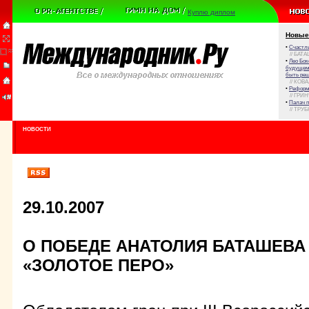
Куплю диплом
Новые
•
Счастли
// БАТА
•
Лео Бок
будущем 
быть реш
// КОВ
•
Реформа
// ГРИ
•
Палач 
// ТРУ
НОВОСТИ
29.10.2007
О ПОБЕДЕ АНАТОЛИЯ БАТАШЕВА
«ЗОЛОТОЕ ПЕРО»