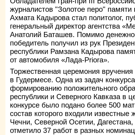
Обладателем гран-при III Всероссийс
журналистов "Золотое перо" памяти 
Ахмата Кадырова стал политолог, пу
генеральный директор агентства «М
Анатолий Баташев. Помимо денежно
победитель получил из рук Президен
республики Рамзана Кадырова памят
от автомобиля «Лада-Priora».
Торжественная церемония вручения
в Гудермесе. Одна из задач конкурса
формированию положительного обра
республики и Северного Кавказа в ц
конкурсе было подано более 500 ма
состав которого входили известные 
Чечни, Северной Осетии, Дагестана,
отметило 37 работ в разных номинац