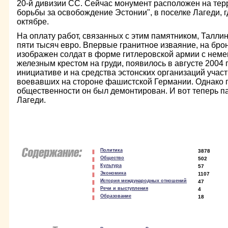
20-й дивизии СС. Сейчас монумент расположен на тер
борьбы за освобождение Эстонии", в поселке Лагеди, г
октябре.
На оплату работ, связанных с этим памятником, Талли
пяти тысяч евро. Впервые гранитное изваяние, на бр
изображен солдат в форме гитлеровской армии с неме
железным крестом на груди, появилось в августе 2004 г
инициативе и на средства эстонских организаций учас
воевавших на стороне фашистской Германии. Однако
общественности он был демонтирован. И вот теперь п
Лагеди.
Политика
3878
Общество
502
Культура
57
Экономика
1107
История международных отношений
47
Речи и выступления
4
Образование
18