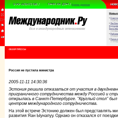
Куплю диплом
Новые
•
Счастли
// БАТА
•
Лео Бок
будущем 
быть реш
// КОВ
•
Реформа
// ГРИ
•
Палач 
// ТРУ
ОБЗОР ПРЕССЫ
Россия не пустила министра
2005-11-11 14:30:36
Эстония решила отказаться от участия в двухдневн
приграничного сотрудничества между Россией и стр
открылась в Санкт-Петербурге. "Круглый стол" был
центром международного сотрудничества.
На этой встрече Эстонию должен был представлять ми
развития Яан Ыунапуу. Однако он отказался от поездки