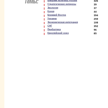
Внешняя политика России
326
Стратегические интересы
39
Экология
37
Корея
44
Ближний Восток
394
Украина
259
Экономическая интеграция
108
СНГ
352
Прибалтика
96
Европейский союз
85