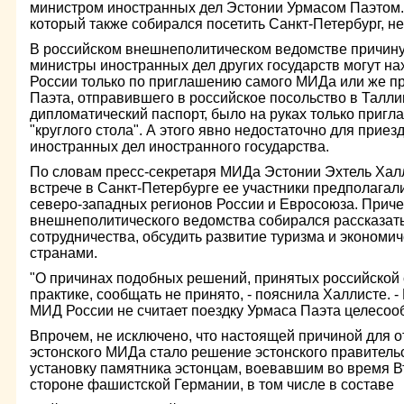
министром иностранных дел Эстонии Урмасом Паэтом.
который также собирался посетить Санкт-Петербург, не
В российском внешнеполитическом ведомстве причину 
министры иностранных дел других государств могут на
России только по приглашению самого МИДа или же пр
Паэта, отправившего в российское посольство в Талл
дипломатический паспорт, было на руках только пригл
"круглого стола". А этого явно недостаточно для прие
иностранных дел иностранного государства.
По словам пресс-секретаря МИДа Эстонии Эхтель Хал
встрече в Санкт-Петербурге ее участники предполагал
северо-западных регионов России и Евросоюза. Приче
внешнеполитического ведомства собирался рассказать
сотрудничества, обсудить развитие туризма и экономи
странами.
"О причинах подобных решений, принятых российской
практике, сообщать не принято, - пояснила Халлисте. -
МИД России не считает поездку Урмаса Паэта целесоо
Впрочем, не исключено, что настоящей причиной для от
эстонского МИДа стало решение эстонского правитель
установку памятника эстонцам, воевавшим во время 
стороне фашистской Германии, в том числе в составе