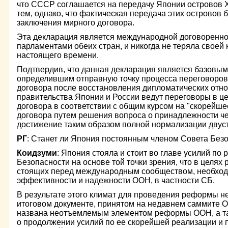
что СССР соглашается на передачу Японии островов 
тем, однако, что фактическая передача этих островов 
заключения мирного договора.
Эта декларация является международной договоренн
парламентами обеих стран, и никогда не теряла своей
настоящего времени.
Подтвердив, что данная декларация является базовы
определившим отправную точку процесса переговоров
договора после восстановления дипломатических отн
правительства Японии и России ведут переговоры в ц
договора в соответствии с общим курсом на "скорейш
договора путем решения вопроса о принадлежности че
достижение таким образом полной нормализации двус
РГ
: Станет ли Япония постоянным членом Совета Бе
Коидзуми
: Япония стояла и стоит во главе усилий п
Безопасности на основе той точки зрения, что в целях
стоящих перед международным сообществом, необхо
эффективности и надежности ООН, в частности СБ.
В результате этого климат для проведения реформы не
итоговом документе, принятом на недавнем саммите
названа неотъемлемым элементом реформы ООН, а т
о продолжении усилий по ее скорейшей реализации и