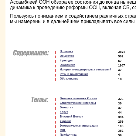
Ассамблеей ООН обзора ее состояния до конца нынешн
динамика к проведению реформы ООН, включая СБ, со
Пользуясь пониманием и содействием различных стран
мы намерены и в дальнейшем прикладывать все силы 
Политика
3878
Общество
502
Культура
57
Экономика
1107
История международных отношений
47
Речи и выступления
4
Образование
18
Внешняя политика России
326
Стратегические интересы
39
Экология
37
Корея
44
Ближний Восток
394
Украина
259
Экономическая интеграция
108
СНГ
352
Прибалтика
96