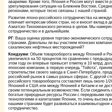
авариями. Кроме того, Япония и Россия могут вместе 
урегулирования ситуации на Ближнем Востоке, Средне
регионами, которые тесно связаны с нашей страной.
Развитие японо-российского сотрудничества на между
отвечает интересам обеих стран, но и вносит вклад в 
Азиатско-Тихоокеанского региона в целом. Мы намерен
сотрудничество и в дальнейшем.
РГ
: Ваша оценка уровня торгово-экономического сот
странами. Довольны ли вы участием японских компани
сахалинских нефтяных месторождений?
Коидзуми
: Объем товарооборота между Японией и Ро
увеличился на 50 процентов по сравнению с предыдущ
этом году он впервые превысит отметку в 10 млрд. до
японские компании, в первую очередь "Тойота", прин
строительстве своего завода в Санкт-Петербурге, про
российский рынок в самых разных сферах. С другой ст
российского товарооборота составляет лишь около 1/
Японией и США или между Японией и Китаем и не дост
своим потенциальным возможностям. Если соединить 
богатые природные ресурсы России с передовыми пр
технологиями и капиталами Японии, то очень высока в
нашими странами будет развиваться взаимовыгодное
сотрудничество.