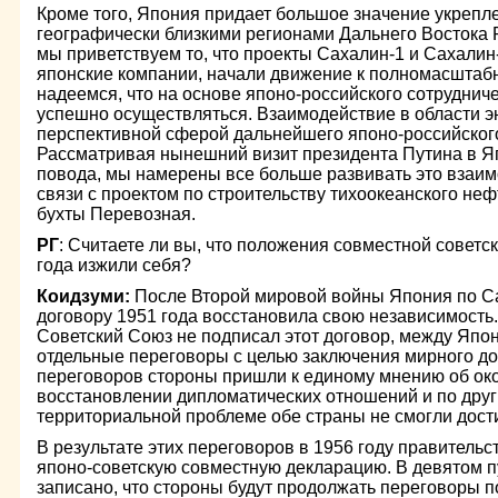
Кроме того, Япония придает большое значение укрепл
географически близкими регионами Дальнего Востока Р
мы приветствуем то, что проекты Сахалин-1 и Сахалин-
японские компании, начали движение к полномасштаб
надеемся, что на основе японо-российского сотрудниче
успешно осуществляться. Взаимодействие в области э
перспективной сферой дальнейшего японо-российского
Рассматривая нынешний визит президента Путина в Я
повода, мы намерены все больше развивать это взаимо
связи с проектом по строительству тихоокеанского не
бухты Перевозная.
РГ
: Считаете ли вы, что положения совместной советс
года изжили себя?
Коидзуми:
После Второй мировой войны Япония по С
договору 1951 года восстановила свою независимость. 
Советский Союз не подписал этот договор, между Яп
отдельные переговоры с целью заключения мирного дог
переговоров стороны пришли к единому мнению об ок
восстановлении дипломатических отношений и по друг
территориальной проблеме обе страны не смогли дост
В результате этих переговоров в 1956 году правительс
японо-советскую совместную декларацию. В девятом п
записано, что стороны будут продолжать переговоры п