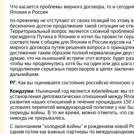
Что касается проблемы мирного договора, то и сегодня,
Япония и Россия
по-прежнему не отступают от своих позиций по этому в
бесконечно долгое продолжение такой ситуации не отв
Территориальный вопрос является сложной проблемой,
президента Путина в Японию я хотел бы провести сер
соответствии с общим для Японии и России курсом на
мирного договора путем решения вопроса о принадлеж
достижение таким образом полной нормализации двус
думаю, что на нынешней встрече этот вопрос будет раз
чтобы мы продвинулись хотя бы на один или два шага
продолжение серьезных переговоров в целях заключен
дальнейшем.
РГ
: Как вы оцениваете состояние российско-японских
Коидзуми
: Нынешний год является юбилейным: мы от
установления дипломатических отношений между Япон
развития наших отношений в течение прошедших 150 ле
условиях перипетий международной политики у нас бы
периоды войны. В то же время, можно отметить, что с
никогда не прерывались.
С окончанием "холодной войны" и рождением новой Ро
одним путем как важные партнеры по международном