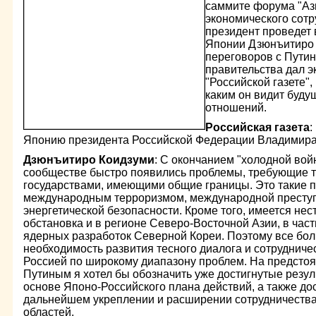
саммите форума "Аз
экономического сотр
президент проведет 
Японии Дзюнъитиро 
переговоров с Путин
правительства дал 
"Российской газете",
каким он видит буду
отношений.
Российская газета
:
Японию президента Российской Федерации Владимира
Дзюнъитиро Коидзуми
: С окончанием "холодной во
сообществе быстро появились проблемы, требующие 
государствами, имеющими общие границы. Это такие п
международным терроризмом, международной преступ
энергетической безопасности. Кроме того, имеется не
обстановка и в регионе Северо-Восточной Азии, в част
ядерных разработок Северной Кореи. Поэтому все бо
необходимость развития тесного диалога и сотруднич
Россией по широкому диапазону проблем. На предстоя
Путиным я хотел бы обозначить уже достигнутые резул
основе Японо-Российского плана действий, а также до
дальнейшем укреплении и расширении сотрудничества
областей.