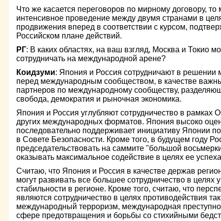
Что же касается переговоров по мирному договору, т
интенсивное проведение между двумя странами в целя
продвижения вперед в соответствии с курсом, подтве
Российском плане действий.
РГ
: В каких областях, на ваш взгляд, Москва и Токио 
сотрудничать на международной арене?
Коидзуми
: Япония и Россия сотрудничают в решении 
перед международным сообществом, в качестве важны
партнеров по международному сообществу, разделяющи
свобода, демократия и рыночная экономика.
Япония и Россия углубляют сотрудничество в рамках 
других международных форматов. Япония высоко оцени
последовательно поддерживает инициативу Японии по
в Совете Безопасности. Кроме того, в будущем году Р
председательствовать на саммите "большой восьмерки
оказывать максимальное содействие в целях ее успеха 
Считаю, что Япония и Россия в качестве держав реги
могут развивать все большее сотрудничество в целях 
стабильности в регионе. Кроме того, считаю, что перс
являются сотрудничество в целях противодействия так
международный терроризм, международная преступност
сфере предотвращения и борьбы со стихийными бедс