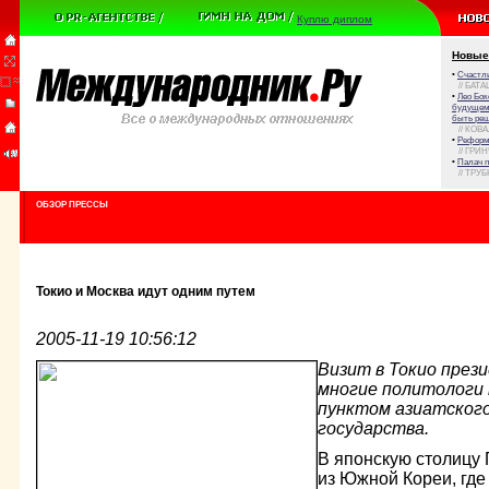
Куплю диплом
Новые
•
Счастли
// БАТА
•
Лео Бок
будущем 
быть реш
// КОВ
•
Реформа
// ГРИ
•
Палач 
// ТРУ
ОБЗОР ПРЕССЫ
Токио и Москва идут одним путем
2005-11-19 10:56:12
Визит в Токио пре
многие политологи
пунктом азиатского
государства.
В японскую столицу 
из Южной Кореи, где