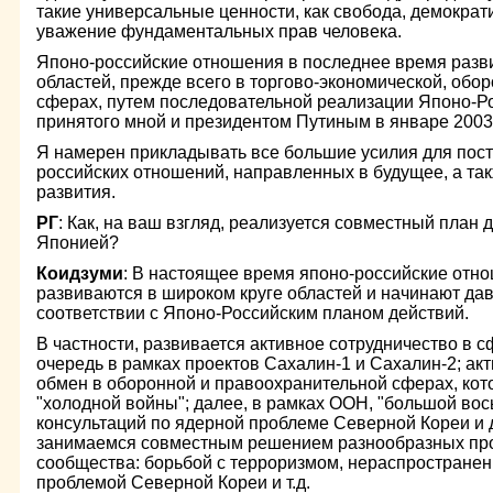
такие универсальные ценности, как свобода, демократ
уважение фундаментальных прав человека.
Японо-российские отношения в последнее время разв
областей, прежде всего в торгово-экономической, обо
сферах, путем последовательной реализации Японо-Ро
принятого мной и президентом Путиным в январе 2003
Я намерен прикладывать все большие усилия для пост
российских отношений, направленных в будущее, а та
развития.
РГ
: Как, на ваш взгляд, реализуется совместный план
Японией?
Коидзуми
: В настоящее время японо-российские отн
развиваются в широком круге областей и начинают да
соответствии с Японо-Российским планом действий.
В частности, развивается активное сотрудничество в с
очередь в рамках проектов Сахалин-1 и Сахалин-2; ак
обмен в оборонной и правоохранительной сферах, ко
"холодной войны"; далее, в рамках ООН, "большой вос
консультаций по ядерной проблеме Северной Кореи и 
занимаемся совместным решением разнообразных пр
сообщества: борьбой с терроризмом, нераспространен
проблемой Северной Кореи и т.д.