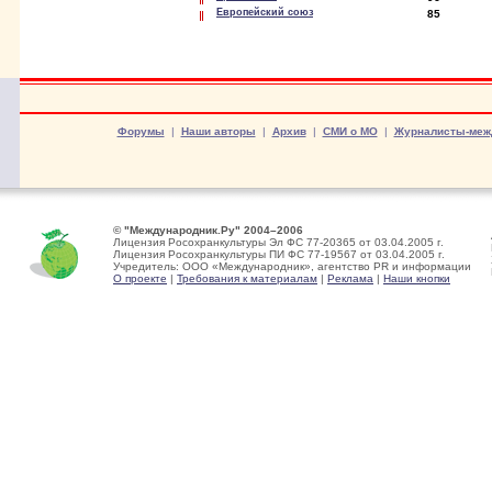
Европейский союз
85
Форумы
|
Наши авторы
|
Архив
|
СМИ о МО
|
Журналисты-меж
© "Международник.Ру" 2004–2006
Лицензия Росохранкультуры Эл ФС 77-20365 от 03.04.2005 г.
Лицензия Росохранкультуры ПИ ФС 77-19567 от 03.04.2005 г.
Учредитель: ООО «Международник», агентство PR и информации
О проекте
|
Требования к материалам
|
Реклама
|
Наши кнопки