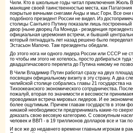
Чили. Кто в школьные годы читал приключения Жюль В
манящие своей таинственностью места, как Патагония 
покрытые вечными снегами Анды и мыс Горн. Все они н
подобного президент России не видел. Из достоприме
столицы Сантьяго Путину показали лишь построенный 
двор (ныне дворец Ла Монеда - резиденция президента
официальная церемония встречи, и бывший централь
который пятнадцать лет назад решено было переделат
Эстасьон Мапочо. Там президенты обедали.
До этого нога ни одного лидера России или СССР не 
то чтобы им этого не хотелось, просто добираться туда 
двадцатичасового перелета до Путина никому не позво
В Чили Владимир Путин работал сразу на двух площад
посвящен официальному визиту в эту страну. А два сл
чилийской столице собрались главы 21 государства на 
Тихоокеанского экономического сотрудничества. После
пожалуй, вторая по значимости и весомости принима
проводимая встреча мировых лидеров. И ее экономиче
более ощутимым. Причем главам государств в этом фо
никакой необходимости предпринимать какие-то сверх
доказать свою весовую категорию. С совокупным насе
человек и ВВП - в 19 триллионов долларов все и так по
И все же до недавнего времени главным игрокам в ра