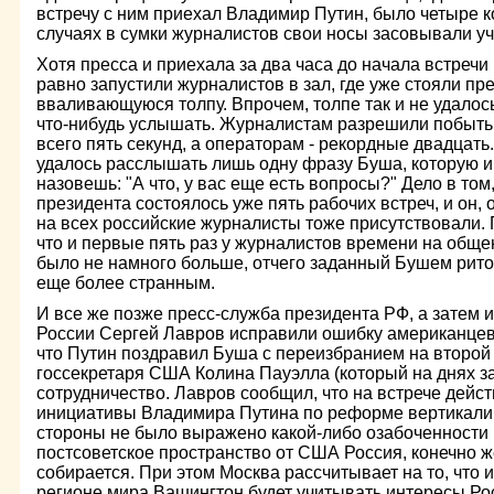
встречу с ним приехал Владимир Путин, было четыре к
случаях в сумки журналистов свои носы засовывали у
Хотя пресса и приехала за два часа до начала встречи
равно запустили журналистов в зал, где уже стояли пр
вваливающуюся толпу. Впрочем, толпе так и не удалось
что-нибудь услышать. Журналистам разрешили побыть 
всего пять секунд, а операторам - рекордные двадцать
удалось расслышать лишь одну фразу Буша, которую и
назовешь: "А что, у вас еще есть вопросы?" Дело в том,
президента состоялось уже пять рабочих встреч, и он,
на всех российские журналисты тоже присутствовали. 
что и первые пять раз у журналистов времени на обще
было не намного больше, отчего заданный Бушем рито
еще более странным.
И все же позже пресс-служба президента РФ, а затем 
России Сергей Лавров исправили ошибку американцев. 
что Путин поздравил Буша с переизбранием на второй
госсекретаря США Колина Пауэлла (который на днях за
сотрудничество. Лавров сообщил, что на встрече дейс
инициативы Владимира Путина по реформе вертикали 
стороны не было выражено какой-либо озабоченности в
постсоветское пространство от США Россия, конечно же
собирается. При этом Москва рассчитывает на то, что 
регионе мира Вашингтон будет учитывать интересы Ро