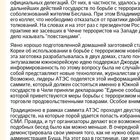
официальных делегаций. От них, в частности, удалось 
дальнейших действий государств по борьбе с террори
соболезнований жителям Беслана. При этом Владимир
его коллег, что необходимо отказаться от практики дв
толкований. На словах и на этот раз с президентом Рос
практике же засевших в Чечне террористов на Западе 
дело называть "повстанцами".
Явно хорошо подготовленной домашней заготовкой с
Кореи об использовании в борьбе с терроризмом новей
эта заготовка разрабатывалась в двух домах, стало пон
энтузиазмом южнокорейскую идею поддержал Джордж 
информированность по этому вопросу была не случайн
собой представляют новые технологии, журналистам узн
Возможно, лидеры АТЭС поделятся этой информацией
саммите, который должен состояться именно в Южной 
государств в Чили приняли декларацию "Единое сообще
которой приветствуются меры борьбы с терроризмом н
торговле продовольственными товарами. Особое вним
Традиционно в рамках саммита АТЭС проходят двусто
государств, на которые порой удается попасть избранн
СМИ. Правда, и тут организаторы делают все возможн
подобных бесед было как можно меньше. В очередной 
демонстрировала свои умения того, как не нужно обра
администрация Буша. На этот раз в гостинице, где жил