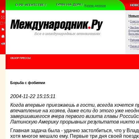
Куплю диплом
Новые
•
Счастли
// БАТА
•
Лео Бок
будущем 
быть реш
// КОВ
•
Реформа
// ГРИ
•
Палач 
// ТРУ
ОБЗОР ПРЕССЫ
Борьба с фобиями
2004-11-22 15:15:11
Когда впервые приезжаешь в гости, всегда хочется 
впечатление на хозяев, даже если до этого уже неод
завершившегося вчера первого визита главы Российс
Латинскую Америку прорывных результатов никто н
Главная задача была - удачно застолбиться, что у Вла
хотя многое мешало ему. Первые три дня своей поездк