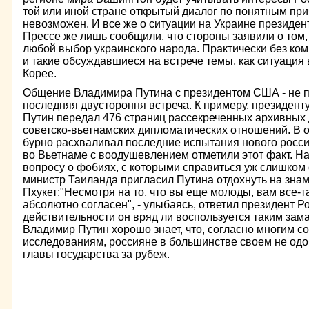
той или иной стране открытый диалог по понятным пр
невозможен. И все же о ситуации на Украине президен
Прессе же лишь сообщили, что стороны заявили о том,
любой выбор украинского народа. Практически без ко
и такие обсуждавшиеся на встрече темы, как ситуация
Корее.
Общение Владимира Путина с президентом США - не п
последняя двустороння встреча. К примеру, президен
Путин передал 476 страниц рассекреченных архивных 
советско-вьетнамских дипломатических отношений. В 
бурно расхваливал последние испытания нового росси
во Вьетнаме с воодушевлением отметили этот факт. Нас
вопросу о фобиях, с которыми справиться уж слишком 
министр Таиланда пригласил Путина отдохнуть на зна
Пхукет:"Несмотря на то, что вы еще молоды, вам все-т
абсолютно согласен", - улыбаясь, ответил президент Р
действительности он вряд ли воспользуется таким за
Владимир Путин хорошо знает, что, согласно многим с
исследованиям, россияне в большинстве своем не одо
главы государства за рубеж.