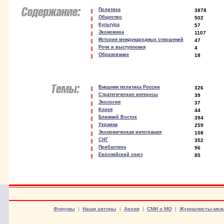
Политика
3878
Общество
502
Культура
57
Экономика
1107
История международных отношений
47
Речи и выступления
4
Образование
18
Внешняя политика России
326
Стратегические интересы
39
Экология
37
Корея
44
Ближний Восток
394
Украина
259
Экономическая интеграция
108
СНГ
352
Прибалтика
96
Европейский союз
85
Форумы
|
Наши авторы
|
Архив
|
СМИ о МО
|
Журналисты-меж