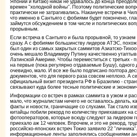
Японии и Китаю) никак не удавалось до конца преодол
времен "холодной войны". Поэтому политические воп
практически не затрагивались. Накануне встречи в Чи
что именно в Сантьяго с фобиями будет покончено, гл
займутся обсуждением в том числе и политических воп
прорывным.
Если встреча в Сантьяго и была прорывной, то узнаем 
сразу. А с фобиями большинству лидеров АТЭС, похоже
был один из самых закрытых саммитов Азиатско-Тихоок
очень мешало Владимиру Путину качественно утаптыв
Латинской Америке. Чтобы переместиться с третьих - п
на первые (пока регулярно отдаваемые Бушу), одного 
очевидно, мало. И все же было подписано полтора дес
документов, что для первого раза совсем неплохо. А с
официальный визит президента РФ в Бразилию - страну
связывают куда более тесные политические и экономич
Информации со встреч в рамках саммита в узком и ра
мало, что журналистам ничего не оставалось делать, к
факты и новости, граничащие со слухами. Так стало изв
китайцы побили рекорд по количеству приехавших на са
фотооператоров, которые всюду следуют за лидером го
приехало аж 12 человек. Впрочем, и это не рекорд, труд
российско-японских встреч Токио заявило 22 "личника
информационные ленты заполнялись сообщениями ан