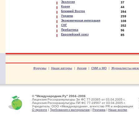
Экология
37
Корея
44
Ближний Восток
394
Украина
259
Экономическая интеграция
108
СНГ
352
Прибалтика
96
Европейский союз
85
Форумы
|
Наши авторы
|
Архив
|
СМИ о МО
|
Журналисты-меж
© "Международник.Ру" 2004–2006
Лицензия Росохранкультуры Эл ФС 77-20365 от 03.04.2005 г.
Лицензия Росохранкультуры ПИ ФС 77-19567 от 03.04.2005 г.
Учредитель: ООО «Международник», агентство PR и информации
О проекте
|
Требования к материалам
|
Реклама
|
Наши кнопки