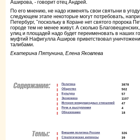
Аширова, - говорит отец Андрей.
По его мнению, не надо изменять свои святыни в угоду 
следующем этапе некоторые могут потребовать, напри
Петербург, "поскольку в Коране нет святого пророка Пе
городе тем не менее живут. А сколько Благовещенских,
улиц и площадей надо будет переименовать в наших го
муфтий Нафигулла Аширов приветствовал уничтожени
талибами.
Екатерина Пятунина, Елена Яковлева
Политика
3878
Общество
502
Культура
57
Экономика
1107
История международных отношений
47
Речи и выступления
4
Образование
18
Внешняя политика России
326
Стратегические интересы
39