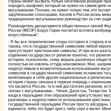
страны может вызвать только негативную реакцию пр
породить конфликт, который не нужен на самом деле н
мусульманам. Похоже, он нужен только тем, кто пытае
зарубежными спонсорами, посеяв в России рознь межд
традиционное мусульманское руководство за счет рад
Руководитель департамента общественных связей Фе
России (ФЕОР) Борух Горин посчитал всплеск возбужде
искусственным":
- Я бы все теоретические споры отставил в сторону и о
такова, что в государственной символике любой европ
присутствуют христианские символы. И при всех разгл
отделении государства от религии понятно, что религия
историю, психологию, этику, мораль различных общест
полностью ее извлечь оттуда невозможно. Мне, наприм
недопустимым и возмутительным использование мусу
символов в государственной символике исламских госу
включающих в себя другие национальные и религиозн
история страны связана в первую очередь с коренным
что касается России, то в ней достаточно регионов, ис
связан с мусульманами, - Чечня, Дагестан, Татарстан.
когда в геральдике этих образований присутствуют му
разговоры о недопустимости использования христианс
государственной геральдике России просто абсурдны. 
варианта: либо это будет крест, либо серп и молот. Ме