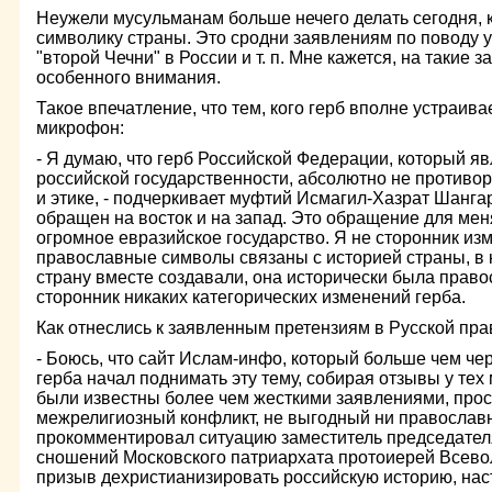
Неужели мусульманам больше нечего делать сегодня, 
символику страны. Это сродни заявлениям по поводу 
"второй Чечни" в России и т. п. Мне кажется, на такие
особенного внимания.
Такое впечатление, что тем, кого герб вполне устраива
микрофон:
- Я думаю, что герб Российской Федерации, который я
российской государственности, абсолютно не противо
и этике, - подчеркивает муфтий Исмагил-Хазрат Шанга
обращен на восток и на запад. Это обращение для ме
огромное евразийское государство. Я не сторонник из
православные символы связаны с историей страны, в 
страну вместе создавали, она исторически была право
сторонник никаких категорических изменений герба.
Как отнеслись к заявленным претензиям в Русской пр
- Боюсь, что сайт Ислам-инфо, который больше чем че
герба начал поднимать эту тему, собирая отзывы у тех
были известны более чем жесткими заявлениями, прос
межрелигиозный конфликт, не выгодный ни православн
прокомментировал ситуацию заместитель председател
сношений Московского патриархата протоиерей Всевол
призыв дехристианизировать российскую историю, на