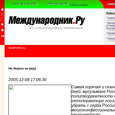
Куплю диплом
Новые
•
Счастли
// БАТА
•
Лео Бок
будущем 
быть реш
// КОВ
•
Реформа
// ГРИ
•
Палач 
// ТРУ
ОБЗОР ПРЕССЫ
Не берите на веру
2005-12-08 17:06:36
Самая горячая и скан
дней: мусульмане Рос
политкорректности н
нетолерантную госси
убрать с герба России
многоконфессиональн
несправедливо.