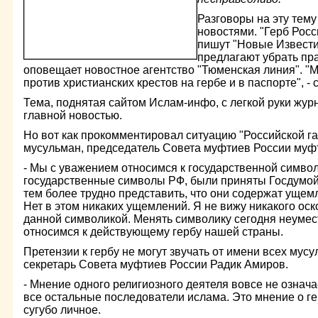
Разговоры на эту тем
новостями. "Герб Росс
пишут "Новые Известия
предлагают убрать пра
оповещает новостное агентство "Тюменская линия". "
против христианских крестов на гербе и в паспорте", - 
Тема, поднятая сайтом Ислам-инфо, с легкой руки журн
главной новостью.
Но вот как прокомментировал ситуацию "Российской га
мусульман, председатель Совета муфтиев России муфт
- Мы с уважением относимся к государственной символи
государственные символы РФ, были приняты Госдумой
тем более трудно представить, что они содержат ущем
Нет в этом никаких ущемлений. Я не вижу никакого о
данной символикой. Менять символику сегодня неумес
относимся к действующему гербу нашей страны.
Претензии к гербу не могут звучать от имени всех мусу
секретарь Совета муфтиев России Радик Амиров.
- Мнение одного религиозного деятеля вовсе не означа
все остальные последователи ислама. Это мнение о ге
сугубо личное.