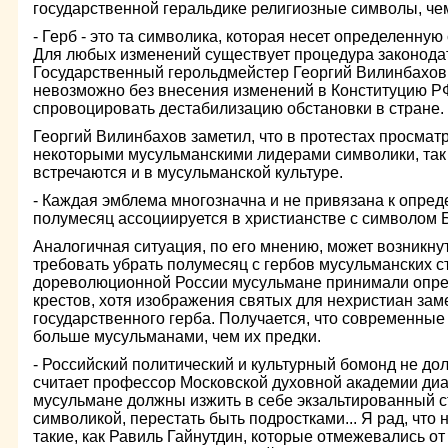
государственной геральдике религиозные символы, че
- Герб - это та символика, которая несет определенную
Для любых изменений существует процедура законодат
Государственный герольдмейстер Георгий Вилинбахов,
невозможно без внесения изменений в Конституцию РФ
спровоцировать дестабилизацию обстановки в стране.
Георгий Вилинбахов заметил, что в протестах просмат
некоторыми мусульманскими лидерами символики, так 
встречаются и в мусульманской культуре.
- Каждая эмблема многозначна и не привязана к опреде
полумесяц ассоциируется в христианстве с символом 
Аналогичная ситуация, по его мнению, может возникнут
требовать убрать полумесяц с гербов мусульманских с
дореволюционной России мусульмане принимали опр
крестов, хотя изображения святых для нехристиан за
государственного герба. Получается, что современные
больше мусульманами, чем их предки.
- Российский политический и культурный бомонд не дол
считает профессор Московской духовной академии диак
мусульмане должны изжить в себе экзальтированный 
символикой, перестать быть подростками... Я рад, что 
такие, как Равиль Гайнутдин, которые отмежевались о