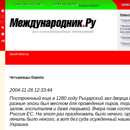
Куплю диплом
Новые
•
Счастли
// БАТА
•
Лео Бок
будущем 
быть реш
// КОВ
•
Реформа
// ГРИ
•
Палач 
// ТРУ
ОБЗОР ПРЕССЫ
Четырежды Европа
2004-11-26 12:33:44
Построенный еще в 1280 году Рыцарский зал дворца 
разные эпохи был местом для проведения пиров, тор
залом, госпиталем и даже тюрьмой. Вчера там сост
Россия-ЕС. На этот раз праздновать было нечего, ор
лечить было некого, а вот без суда осужденный нашел
Украина.