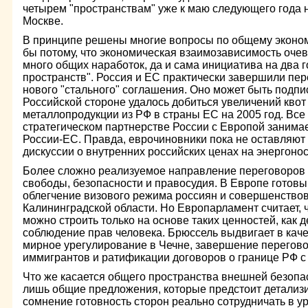
четырем "пространствам" уже к маю следующего года 
Москве.
В принципе решены многие вопросы по общему эконом
бы потому, что экономическая взаимозависимость оче
много общих наработок, да и сама инициатива на два 
пространств". Россия и ЕС практически завершили пер
нового "стального" соглашения. Оно может быть подпис
Российской стороне удалось добиться увеличений квот
металлопродукции из РФ в страны ЕС на 2005 год. Все
стратегическом партнерстве России с Европой занимае
России-ЕС. Правда, еврочиновники пока не оставляют
дискуссии о внутренних российских ценах на энергонос
Более сложно реализуемое направление переговоров 
свободы, безопасности и правосудия. В Европе готовы
облегчение визового режима россиян и совершенствов
Калининградской области. Но Европарламент считает, 
можно строить только на основе таких ценностей, как д
соблюдение прав человека. Брюссель выдвигает в кач
мирное урегулирование в Чечне, завершение перегов
иммигрантов и ратификации договоров о границе РФ с
Что же касается общего пространства внешней безопас
лишь общие предложения, которые предстоит детализи
сомнение готовность сторон реально сотрудничать в у