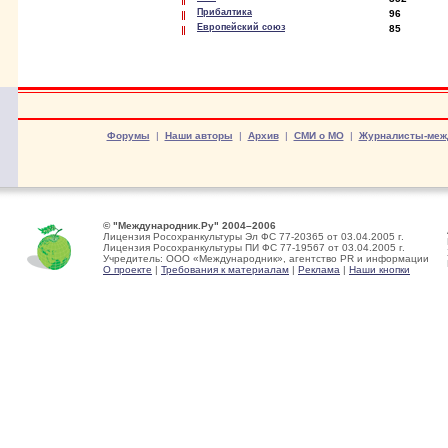
Прибалтика
96
Европейский союз
85
Форумы
|
Наши авторы
|
Архив
|
СМИ о МО
|
Журналисты-меж
© "Международник.Ру" 2004–2006
Лицензия Росохранкультуры Эл ФС 77-20365 от 03.04.2005 г.
Лицензия Росохранкультуры ПИ ФС 77-19567 от 03.04.2005 г.
Учредитель: ООО «Международник», агентство PR и информации
О проекте
|
Требования к материалам
|
Реклама
|
Наши кнопки