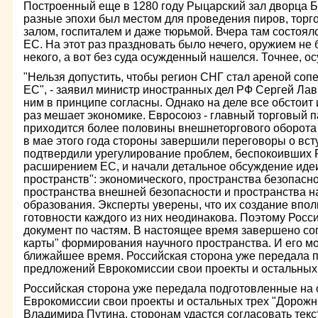
Построенный еще в 1280 году Рыцарский зал дворца Б
разные эпохи был местом для проведения пиров, торг
залом, госпиталем и даже тюрьмой. Вчера там состоял
ЕС. На этот раз праздновать было нечего, оружием не 
некого, а вот без суда осужденный нашелся. Точнее, о
"Нельзя допустить, чтобы регион СНГ стал ареной соп
ЕС", - заявил министр иностранных дел РФ Сергей Лав
ним в принципе согласны. Однако на деле все обстоит
раз мешает экономике. Евросоюз - главный торговый п
приходится более половины внешнеторгового оборота
в мае этого года стороны завершили переговоры о вст
подтвердили урегулирование проблем, беспокоивших Р
расширением ЕС, и начали детальное обсуждение иде
пространств": экономического, пространства безопасно
пространства внешней безопасности и пространства н
образования. Эксперты уверены, что их создание впол
готовности каждого из них неодинакова. Поэтому Росс
документ по частям. В настоящее время завершено со
карты" формирования научного пространства. И его мо
ближайшее время. Российская сторона уже передала 
предложений Еврокомиссии свои проекты и остальных 
Российская сторона уже передала подготовленные на
Еврокомиссии свои проекты и остальных трех "Дорожн
Владимира Путина, сторонам удастся согласовать тек