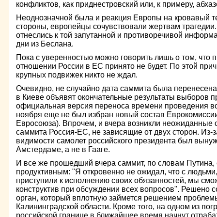
конфликтов, как приднестровский или, к примеру, абхаз
Неоднозначной была и реакция Европы на кровавый те
стороны, европейцы сочувствовали жертвам трагедии. 
отнеслись к той запутанной и противоречивой информа
дни из Беслана.
Пока с уверенностью можно говорить лишь о том, что
отношении России в ЕС принято не будет. По этой прич
крупных подвижек никто не ждал.
Очевидно, не случайно дата саммита была перенесена с
в Киеве объявят окончательные результаты выборов п
официальная версия переноса времени проведения вст
ноября еще не был избран новый состав Еврокомиссии
Евросоюза). Впрочем, и вчера возникли неожиданные
саммита Россия-ЕС, не зависящие от двух сторон. Из-
видимости самолет российского президента был выну
Амстердаме, а не в Гааге.
И все же прошедший вчера саммит, по словам Путина,
продуктивным: "Я откровенно не ожидал, что с людьми,
приступили к исполнению своих обязанностей, мы смо
конструктив при обсуждении всех вопросов". Решено с
орган, который вплотную займется решением проблемы
Калининградской области. Кроме того, на одном из пог
российской границе в ближайшее время начнут отрабат