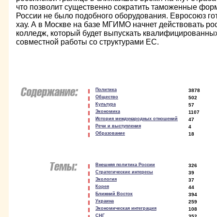
что позволит существенно сократить таможенные форм
России не было подобного оборудования. Евросоюз го
хау. А в Москве на базе МГИМО начнет действовать ро
колледж, который будет выпускать квалифицированны
совместной работы со структурами ЕС.
Политика
3878
Общество
502
Культура
57
Экономика
1107
История международных отношений
47
Речи и выступления
4
Образование
18
Внешняя политика России
326
Стратегические интересы
39
Экология
37
Корея
44
Ближний Восток
394
Украина
259
Экономическая интеграция
108
СНГ
352