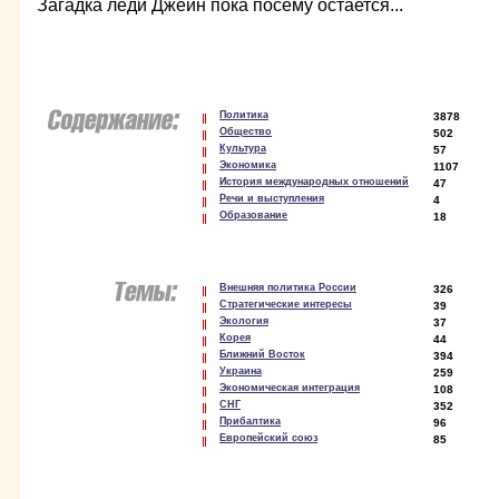
Загадка леди Джейн пока посему остается...
Политика
3878
Общество
502
Культура
57
Экономика
1107
История международных отношений
47
Речи и выступления
4
Образование
18
Внешняя политика России
326
Стратегические интересы
39
Экология
37
Корея
44
Ближний Восток
394
Украина
259
Экономическая интеграция
108
СНГ
352
Прибалтика
96
Европейский союз
85