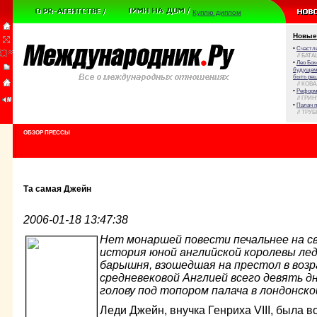
Куплю диплом
Новые
•
Счастли
// БАТА
•
Лео Бок
будущем 
быть реш
// КОВ
•
Реформа
// ГРИ
•
Палач 
// ТРУ
ОБЗОР ПРЕССЫ
Та самая Джейн
2006-01-18 13:47:38
Нет монаршей повести печальнее на св
история юной английской королевы лед
барышня, взошедшая на престол в возр
средневековой Англией всего девять дн
голову под топором палача в лондонско
Леди Джейн, внучка Генриха VIII, была 