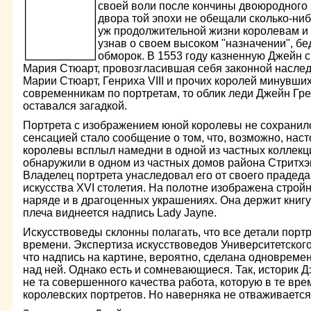
своей воли после кончины двоюродного
двора той эпохи не обещали сколько-ниб
уж продолжительной жизни королевам и 
узнав о своем высоком "назначении", бе
обморок. В 1553 году казненную Джейн 
Мария Стюарт, провозгласившая себя законной наслед
Марии Стюарт, Генриха VIII и прочих королей минувши
современникам по портретам, то облик леди Джейн Гре
оставался загадкой.
Портрета с изображением юной королевы не сохранил
сенсацией стало сообщение о том, что, возможно, нас
королевы всплыл намедни в одной из частных коллек
обнаружили в одном из частных домов района Стритхэм
Владелец портрета унаследовал его от своего прадед
искусства XVI столетия. На полотне изображена стро
наряде и в драгоценных украшениях. Она держит книгу 
плеча виднеется надпись Lady Jayne.
Искусствоведы склонны полагать, что все детали порт
времени. Экспертиза искусствоведов Университетского
что надпись на картине, вероятно, сделана одноврем
над ней. Однако есть и сомневающиеся. Так, историк Дэ
не та совершенного качества работа, которую в те вр
королевских портретов. Но наверняка не отваживается с