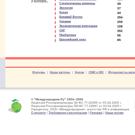
Стратегические интересы
39
Экология
37
Корея
44
Ближний Восток
394
Украина
259
Экономическая интеграция
108
СНГ
352
Прибалтика
96
Европейский союз
85
Форумы
|
Наши авторы
|
Архив
|
СМИ о МО
|
Журналисты-меж
© "Международник.Ру" 2004–2006
Лицензия Росохранкультуры Эл ФС 77-20365 от 03.04.2005 г.
Лицензия Росохранкультуры ПИ ФС 77-19567 от 03.04.2005 г.
Учредитель: ООО «Международник», агентство PR и информации
О проекте
|
Требования к материалам
|
Реклама
|
Наши кнопки