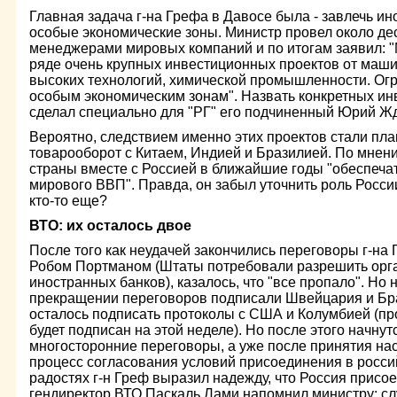
Главная задача г-на Грефа в Давосе была - завлечь и
особые экономические зоны. Министр провел около деся
менеджерами мировых компаний и по итогам заявил: 
ряде очень крупных инвестиционных проектов от маш
высоких технологий, химической промышленности. Ог
особым экономическим зонам". Назвать конкретных инв
сделал специально для "РГ" его подчиненный Юрий Ж
Вероятно, следствием именно этих проектов стали план
товарооборот с Китаем, Индией и Бразилией. По мнени
страны вместе с Россией в ближайшие годы "обеспеча
мирового ВВП". Правда, он забыл уточнить роль Росси
кто-то еще?
ВТО: их осталось двое
После того как неудачей закончились переговоры г-на
Робом Портманом (Штаты потребовали разрешить орг
иностранных банков), казалось, что "все пропало". Но
прекращении переговоров подписали Швейцария и Бра
осталось подписать протоколы с США и Колумбией (пр
будет подписан на этой неделе). Но после этого начну
многосторонние переговоры, а уже после принятия на
процесс согласования условий присоединения в россий
радостях г-н Греф выразил надежду, что Россия присое
гендиректор ВТО Паскаль Лами напомнил министру: сл