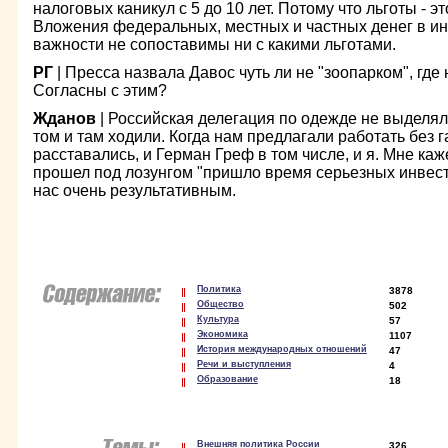
налоговых каникул с 5 до 10 лет. Потому что льготы - э
Вложения федеральных, местных и частных денег в ин
важности не сопоставимы ни с какими льготами.
РГ
| Пресса назвала Давос чуть ли не "зоопарком", где
Согласны с этим?
Жданов
| Российская делегация по одежде не выделяла
том и там ходили. Когда нам предлагали работать без г
расставались, и Герман Греф в том числе, и я. Мне ка
прошел под лозунгом "пришло время серьезных инвест
нас очень результативным.
Политика
3878
Общество
502
Культура
57
Экономика
1107
История международных отношений
47
Речи и выступления
4
Образование
18
Внешняя политика России
326