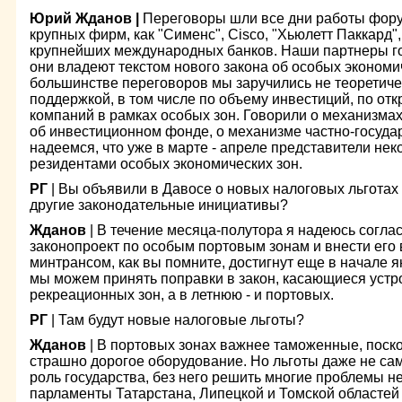
Юрий Жданов |
Переговоры шли все дни работы фору
крупных фирм, как "Сименс", Cisco, "Хьюлетт Паккард"
крупнейших международных банков. Наши партнеры гот
они владеют текстом нового закона об особых экономи
большинстве переговоров мы заручились не теоретичес
поддержкой, в том числе по объему инвестиций, по от
компаний в рамках особых зон. Говорили о механизма
об инвестиционном фонде, о механизме частно-госуда
надеемся, что уже в марте - апреле представители нек
резидентами особых экономических зон.
РГ
| Вы объявили в Давосе о новых налоговых льготах 
другие законодательные инициативы?
Жданов
| В течение месяца-полутора я надеюсь согла
законопроект по особым портовым зонам и внести его в
минтрансом, как вы помните, достигнут еще в начале 
мы можем принять поправки в закон, касающиеся устро
рекреационных зон, а в летнюю - и портовых.
РГ
| Там будут новые налоговые льготы?
Жданов
| В портовых зонах важнее таможенные, поско
страшно дорогое оборудование. Но льготы даже не са
роль государства, без него решить многие проблемы 
парламенты Татарстана, Липецкой и Томской областей