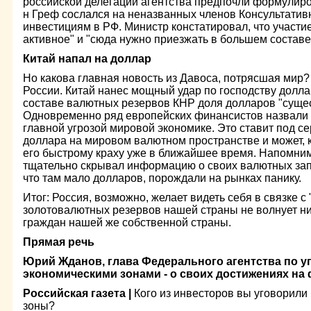
российской делегации агентства предпочли формулиров
н Греф сослался на неназванных членов Консультатив
инвестициям в РФ. Министр констатировал, что участи
активное" и "сюда нужно приезжать в большем составе
Китай напал на доллар
Но какова главная новость из Давоса, потрясшая мир?
России. Китай нанес мощный удар по господству доллар
составе валютных резервов КНР доля долларов "суще
Одновременно ряд европейских финансистов назвал
главной угрозой мировой экономике. Это ставит под с
доллара на мировом валютном пространстве и может, к
его быстрому краху уже в ближайшее время. Напомним
тщательно скрывал информацию о своих валютных запа
что там мало долларов, порождали на рынках панику.
Итог: Россия, возможно, желает видеть себя в связке с 
золотовалютных резервов нашей страны не волнует ни
граждан нашей же собственной страны.
Прямая речь
Юрий Жданов, глава Федерального агентства по 
экономическими зонами - о своих достижениях на
Российская газета |
Кого из инвесторов вы уговорили
зоны?