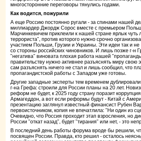
многосторонние переговоры тянулись годами.
Как водится, пожурили
А еще Россию постоянно ругали - за спинами нашей де
миллиардер Джордж Сорос вместе с премьером Поль
Марчинкевичем приклеили к нашей стране ярлык чуть л
террориста", против которого нужно срочно организова
участием Польши, Грузии и Украины. Эти идеи так и н
со стороны российских чиновников. И лишь позже г-н Г
"негатива" виновата плохая работа нашей "пропаганды"
правительству нужно активнее разъяснять миру свою 
сам разъяснять ничего не стал и лишь сообщил, что п
пропагандистской работы с Западом уже готовы.
Другие западные эксперты тем временем дублировал
г-на Грефа: строили для России планы на 20 лет. Нови
реформ не будет, к 2025 году страну поразит коррупци
Армагеддон, а вот если реформы будут - Китай с Аме
презентацию заглянул известный финансист Рубен Вард
первоисточником, копия не впечатлила: "Ни один из сц
Очевидно, что Россия проходит этап взросления, но дис
России "откат назад", будет "тирания" или нет, - это н
В последний день работы форума вроде бы решили, ч
посвящен России. Правда, кто решил - осталось неяс