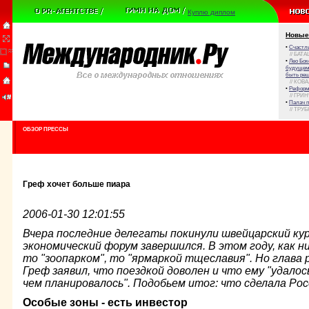
Куплю диплом
Новые
•
Счастли
// БАТА
•
Лео Бок
будущем 
быть реш
// КОВ
•
Реформа
// ГРИ
•
Палач 
// ТРУ
ОБЗОР ПРЕССЫ
Греф хочет больше пиара
2006-01-30 12:01:55
Вчера последние делегаты покинули швейцарский ку
экономический форум завершился. В этом году, как н
то "зоопарком", то "ярмаркой тщеславия". Но глава 
Греф заявил, что поездкой доволен и что ему "удало
чем планировалось". Подобьем итог: что сделала Рос
Особые зоны - есть инвестор