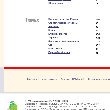
Образование
18
Внешняя политика России
326
Стратегические интересы
39
Экология
37
Корея
44
Ближний Восток
394
Украина
259
Экономическая интеграция
108
СНГ
352
Прибалтика
96
Европейский союз
85
Форумы
|
Наши авторы
|
Архив
|
СМИ о МО
|
Журналисты-меж
© "Международник.Ру" 2004–2006
Лицензия Росохранкультуры Эл ФС 77-20365 от 03.04.2005 г.
Лицензия Росохранкультуры ПИ ФС 77-19567 от 03.04.2005 г.
Учредитель: ООО «Международник», агентство PR и информации