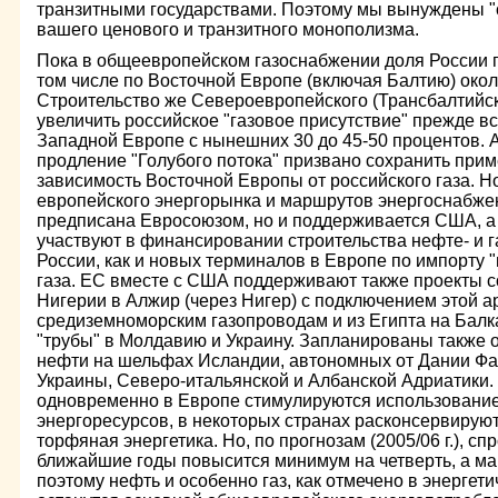
транзитными государствами. Поэтому мы вынуждены "о
вашего ценового и транзитного монополизма.
Пока в общеевропейском газоснабжении доля России 
том числе по Восточной Европе (включая Балтию) окол
Строительство же Североевропейского (Трансбалтийск
увеличить российское "газовое присутствие" прежде в
Западной Европе с нынешних 30 до 45-50 процентов. 
продление "Голубого потока" призвано сохранить при
зависимость Восточной Европы от российского газа. 
европейского энергорынка и маршрутов энергоснабже
предписана Евросоюзом, но и поддерживается США, а
участвуют в финансировании строительства нефте- и 
России, как и новых терминалов в Европе по импорту 
газа. ЕС вместе с США поддерживают также проекты с
Нигерии в Алжир (через Нигер) с подключением этой а
средиземноморским газопроводам и из Египта на Балк
"трубы" в Молдавию и Украину. Запланированы также о
нефти на шельфах Исландии, автономных от Дании Фа
Украины, Северо-итальянской и Албанской Адриатики.
одновременно в Европе стимулируются использовани
энергоресурсов, в некоторых странах расконсервируют
торфяная энергетика. Но, по прогнозам (2005/06 г.), спр
ближайшие годы повысится минимум на четверть, а мак
поэтому нефть и особенно газ, как отмечено в энергети