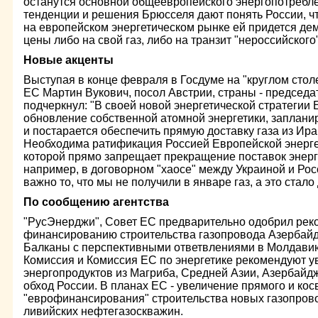
останутся основной общеевропейского энергопотребл
тенденции и решения Брюсселя дают понять России, ч
на европейском энергетическом рынке ей придется дем
цены либо на свой газ, либо на транзит "нероссийского"
Новые акценты
Выступая в конце февраля в Госдуме на "круглом столе
ЕС Мартин Вукович, посол Австрии, страны - председ
подчеркнул: "В своей новой энергетической стратегии 
обновление собственной атомной энергетики, заплани
и постарается обеспечить прямую доставку газа из Ир
Необходима ратификация Россией Европейской энергет
которой прямо запрещает прекращение поставок энерг
например, в договорном "хаосе" между Украиной и Рос
важно то, что мы не получили в январе газ, а это стал
По сообщению агентства
"РусЭнерджи", Совет ЕС предварительно одобрил рек
финансированию строительства газопровода Азербайджа
Балканы с перспективными ответвлениями в Молдавию
Комиссия и Комиссия ЕС по энергетике рекомендуют у
энергопродуктов из Магриба, Средней Азии, Азербайдж
обход России. В планах ЕС - увеличение прямого и кос
"еврофинансирования" строительства новых газопрово
ливийских нефтегазоскважин.