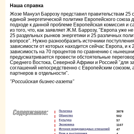
Наша справка
Жозе Мануэл Баррозу представил правительствам 25 ст
единой энергетической политике Европейского союза д
подходе к данной проблеме Европейская комиссия и са
из того, что, как заявляет Ж.М. Баррозу, "Европа уже н
25 раздельных рынков энергетики и 25 различных поли
вопросе". Нужно разнообразить источники поступления
зависимости от которых находится сейчас Европа, и к 2
зависимость на 70 процентов по сравнению с нынешни
предусматривается провести обстоятельные перегово
Среднего Востока, Северной Африки и Россией "для 
соглашений непосредственно с Европейским союзом, а
партнеров в отдельности".
"Российская бизнес-газета"
Политика
3878
Общество
502
Культура
57
Экономика
1107
История международных отношений
47
Речи и выступления
4