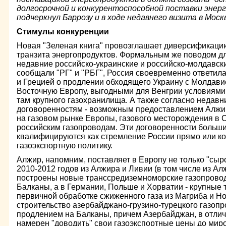
долгосрочной и конкурентоспособной поставки энерг
подчеркнул Баррозу и в ходе недавнего визита в Москв
Стимулы конкуренции
Новая "Зеленая книга" провозглашает диверсификацию
транзита энергопродуктов. Формальным же поводом дл
недавние российско-украинские и российско-молдавски
сообщали "РГ" и "РБГ", Россия своевременно ответил
и Грецией о продлении обходящего Украину с Молдавие
Восточную Европу, выгодными для Венгрии условиями
там крупного газохранилища. А также согласно недав
договоренностям - возможным предоставлением Алжир
на газовом рынке Европы, газового месторождения в С
российским газопроводам. Эти договоренности больш
квалифицируются как стремление России прямо или к
газоэкспортную политику.
Алжир, напомним, поставляет в Европу не только "сыро
2010-2012 годов из Алжира и Ливии (в том числе из Ал
построены новые транссредиземноморские газопрово
Балканы, а в Германии, Польше и Хорватии - крупные
первичной обработке сжиженного газа из Магриба и Но
строительство азербайджано-грузино-турецкого газоп
продлением на Балканы, причем Азербайджан, в отличи
намерен "доводить" свои газоэкспортные цены до мир