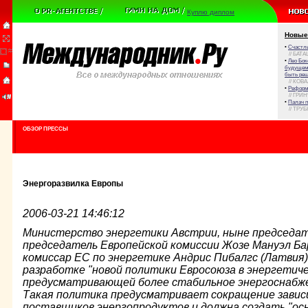
Куплю диплом
Новые
•
Счастли
// БАТА
•
Лео Бок
будущем 
быть реш
// КОВ
•
Реформа
// ГРИ
•
Палач 
// ТРУ
ОБЗОР ПРЕССЫ
Энергоразвилка Европы
2006-03-21 14:46:12
Министерство энергетики Австрии, ныне председат
председатель Европейской комиссии Жозе Мануэл Ба
комиссар ЕС по энергетике Андрис Пибалгс (Латвия) 
разработке "новой политики Евросоюза в энергетиче
предусматривающей более стабильное энергоснабже
Такая политика предусматривает сокращение завис
поставщиков энергопродуктов и должна создать "осн