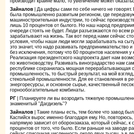
производит крайне мало, то увеличение может оказать
Зайналов
| Да цифры сами по себе ничего не говорят.
была промышленно развитым регионом, где передовую
машиностроительная индустрии, то сейчас производств
лишь 10 процентов от былого. Но наш народ предприим
очереди стоять не будет. Люди разъезжаются по всем 
зарабатывают на жизнь. Так вот перед нами сейчас сто
условия, чтобы наши люди могли зарабатывать на сыту
это значит, что надо развивать предпринимательство и
без исключения, потому что 60 процентов населения у н
Реализация президентского нацпроекта дает нам возм
по животноводству. Развивать виноградарство нам сам 
республике сохранилась мощная перерабатывающая от
промышленность, то быстрый результат, на мой взгляд
стекольной промышленности. Для ее становления в ре
энергоресурсы, и основное сырье, качественный песок
горнообогатительные комбинаты.
РГ
| Планируете ли вы возродить тяжелую промышленно
знаменитый "Дагдизель"?
Зайналов
| Такие планы есть, тем более что завод б
Каспийск вырос именно благодаря ему. Но, повторюсь,
напрямую зависит от оборонзаказа, который сейчас, к 
процентов от того, что было. Если раньше на заводе ра
сейчас списочная численность около двух тысяч, а в д