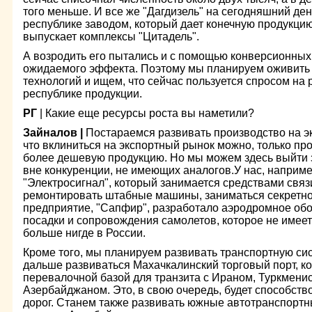
того меньше. И все же "Дагдизель" на сегодняшний де
республике заводом, который дает конечную продукцию
выпускает комплексы "Цитадель".
А возродить его пытались и с помощью конверсионных 
ожидаемого эффекта. Поэтому мы планируем оживить 
технологий и ищем, что сейчас пользуется спросом на
республике продукции.
РГ
| Какие еще ресурсы роста вы наметили?
Зайналов |
Постараемся развивать производство на эк
что вклиниться на экспортный рынок можно, только пр
более дешевую продукцию. Но мы можем здесь выйти з
вне конкуренции, не имеющих аналогов.У нас, наприме
"Электросигнал", который занимается средствами связ
ремонтировать штабные машины, заниматься секретной
предприятие, "Сапфир", разработало аэродромное обо
посадки и сопровождения самолетов, которое не имеет
больше нигде в России.
Кроме того, мы планируем развивать транспортную сис
дальше развиваться Махачкалинский торговый порт, к
перевалочной базой для транзита с Ираном, Туркменис
Азербайджаном. Это, в свою очередь, будет способств
дорог. Станем также развивать южные автотранспортн