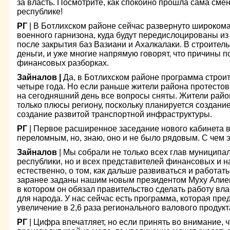
за власть. Посмотрите, как спокойно прошла сама сме
республике!
РГ
| В Ботлихском районе сейчас развернуто широком
военного гарнизона, куда будут передислоцированы из
после закрытия баз Вазиани и Ахалкалаки. В строите
деньги, и уже многие напрямую говорят, что причины 
финансовых разборках.
Зайналов |
Да, в Ботлихском районе программа строит
четыре года. Но если раньше жители района протестова
на сегодняшний день все вопросы сняты. Жители район
только плюсы региону, поскольку планируется создание
создание развитой транспортной инфраструктуры.
РГ
| Первое расширенное заседание нового кабинета 
переломным, но, знаю, оно и не было рядовым. С чем 
Зайналов
| Мы собрали не только всех глав муницип
республики, но и всех представителей финансовых и н
естественно, о том, как дальше развиваться и работат
заранее заданы нашим новым президентом Муху Алие
в котором он обязал правительство сделать работу вл
для народа. У нас сейчас есть программа, которая пре
увеличение в 2,6 раза регионального валового продукт
РГ
| Цифра впечатляет, но если принять во внимание, ч