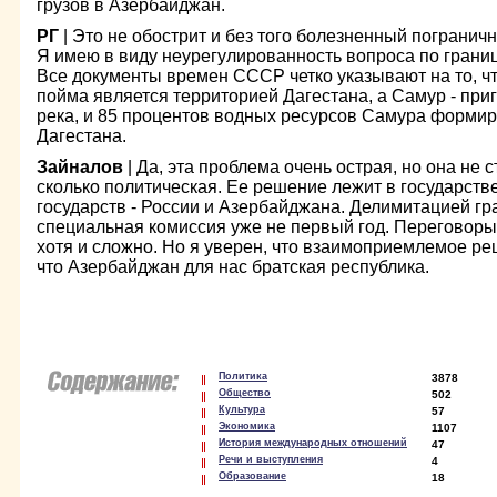
грузов в Азербайджан.
РГ
| Это не обострит и без того болезненный пограни
Я имею в виду неурегулированность вопроса по границ
Все документы времен СССР четко указывают на то, ч
пойма является территорией Дагестана, а Самур - при
река, и 85 процентов водных ресурсов Самура формир
Дагестана.
Зайналов
| Да, эта проблема очень острая, но она не 
сколько политическая. Ее решение лежит в государств
государств - России и Азербайджана. Делимитацией г
специальная комиссия уже не первый год. Переговоры 
хотя и сложно. Но я уверен, что взаимоприемлемое ре
что Азербайджан для нас братская республика.
Политика
3878
Общество
502
Культура
57
Экономика
1107
История международных отношений
47
Речи и выступления
4
Образование
18