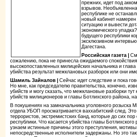
прежних, идет под акко
взрывов. Необъявленна
республике не останавли
новый кабинет намерен
ситуацию и вывести дот
экономического упадка?
будущего республики ко
эксклюзивном интервью
Дагестана.
Российская газета |
См
сожалению, пока не принесла ожидаемого спокойствия.
высокопоставленных милицейских начальника и глава 
убийства результат межклановых разборок или они им
Шамиль Зайналов |
Сейчас идет следствие и пока гов
Но мне, как председателю правительства, конечно, изв
убийств и могу сказать, что межклановые разборки тут
убийств милиционеров и главы Ботлихского района, на
В покушениях на замначальника уголовного розыска М
отдела УБОП просматривается ваххабитский след. Это 
террористов, экстремистских банд, которые до сих пор
республики. Что касается убийства главы Ботлихского 
узнаем истинные причины этого преступления, мотивы 
непосредственные исполнители задержаны. Но это так