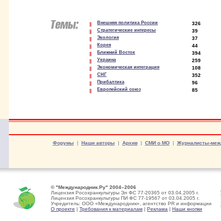
Внешняя политика России
326
Стратегические интересы
39
Экология
37
Корея
44
Ближний Восток
394
Украина
259
Экономическая интеграция
108
СНГ
352
Прибалтика
96
Европейский союз
85
Форумы
|
Наши авторы
|
Архив
|
СМИ о МО
|
Журналисты-меж
© "Международник.Ру" 2004–2006
Лицензия Росохранкультуры Эл ФС 77-20365 от 03.04.2005 г.
Лицензия Росохранкультуры ПИ ФС 77-19567 от 03.04.2005 г.
Учредитель: ООО «Международник», агентство PR и информации
О проекте
|
Требования к материалам
|
Реклама
|
Наши кнопки