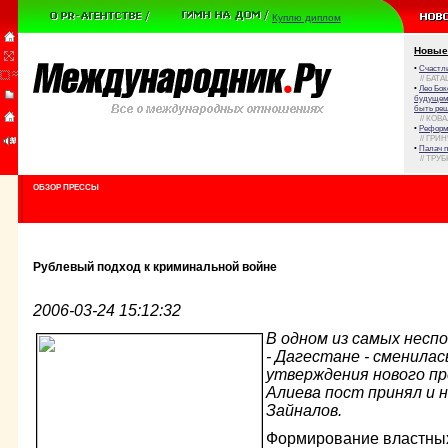
Куплю диплом
Новые
•
Счастли
// БАТА
•
Лео Бок
будущем 
быть реш
// КОВ
•
Реформа
// ГРИ
•
Палач 
// ТРУ
ОБЗОР ПРЕССЫ
Рублевый подход к криминальной войне
2006-03-24 15:12:32
В одном из самых несп
- Дагестане - сменилас
утверждения нового пр
Алиева пост принял и 
Зайналов.
Формирование властных 