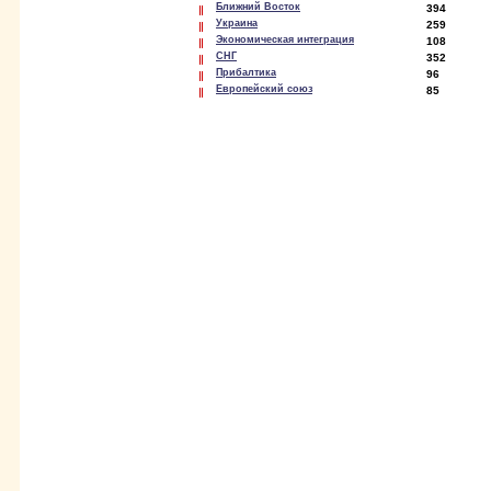
Ближний Восток
394
Украина
259
Экономическая интеграция
108
СНГ
352
Прибалтика
96
Европейский союз
85