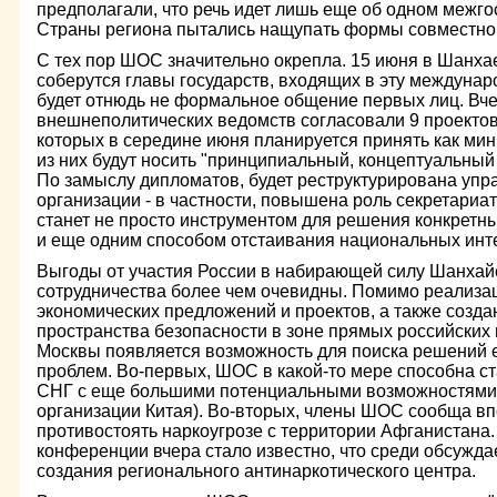
предполагали, что речь идет лишь еще об одном межг
Страны региона пытались нащупать формы совместног
С тех пор ШОС значительно окрепла. 15 июня в Шанх
соберутся главы государств, входящих в эту междунар
будет отнюдь не формальное общение первых лиц. Вч
внешнеполитических ведомств согласовали 9 проектов
которых в середине июня планируется принять как ми
из них будут носить "принципиальный, концептуальный 
По замыслу дипломатов, будет реструктурирована упр
организации - в частности, повышена роль секретари
станет не просто инструментом для решения конкретн
и еще одним способом отстаивания национальных инте
Выгоды от участия России в набирающей силу Шанхай
сотрудничества более чем очевидны. Помимо реализа
экономических предложений и проектов, а также создан
пространства безопасности в зоне прямых российских
Москвы появляется возможность для поиска решений 
проблем. Во-первых, ШОС в какой-то мере способна ст
СНГ с еще большими потенциальными возможностями 
организации Китая). Во-вторых, члены ШОС сообща в
противостоять наркоугрозе с территории Афганистана.
конференции вчера стало известно, что среди обсужда
создания регионального антинаркотического центра.