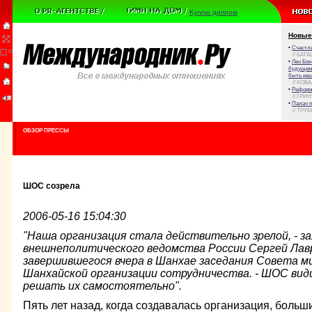
Куплю диплом
Новые
•
Счастли
// БАТА
•
Лео Бок
будущем 
быть реш
// КОВ
•
Реформа
// ГРИ
•
Палач 
// ТРУ
ОБЗОР ПРЕССЫ
ШОС созрела
2006-05-16 15:04:30
"Наша организация стала действительно зрелой, - за
внешнеполитического ведомства России Сергей Лав
завершившегося вчера в Шанхае заседания Совета м
Шанхайской организации сотрудничества. - ШОС вид
решать их самостоятельно".
Пять лет назад, когда создавалась организация, больш