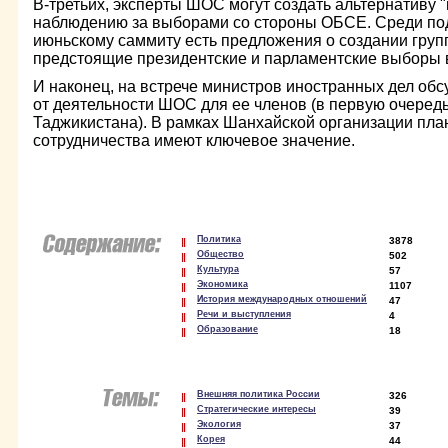
В-третьих, эксперты ШОС могут создать альтернативу 
наблюдению за выборами со стороны ОБСЕ. Среди по
июньскому саммиту есть предложения о создании гру
предстоящие президентские и парламентские выборы 
И наконец, на встрече министров иностранных дел об
от деятельности ШОС для ее членов (в первую очередь
Таджикистана). В рамках Шанхайской организации пла
сотрудничества имеют ключевое значение.
Политика
3878
Общество
502
Культура
57
Экономика
1107
История международных отношений
47
Речи и выступления
4
Образование
18
Внешняя политика России
326
Стратегические интересы
39
Экология
37
Корея
44