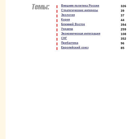
Внешняя политика России
326
Стратегические интересы
39
Экология
37
Корея
44
Ближний Восток
394
Украина
259
Экономическая интеграция
108
СНГ
352
Прибалтика
96
Европейский союз
85