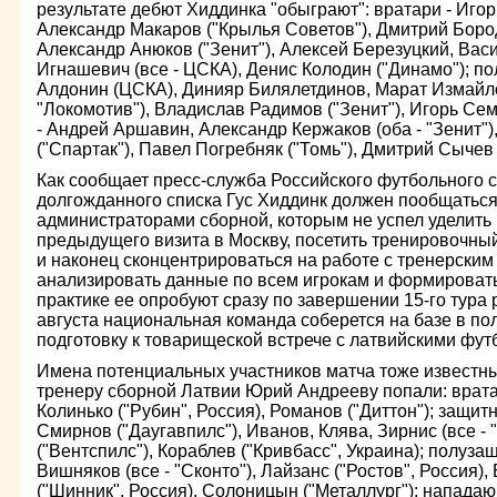
результате дебют Хиддинка "обыграют": вратари - Иго
Александр Макаров ("Крылья Советов"), Дмитрий Бород
Александр Анюков ("Зенит"), Алексей Березуцкий, Вас
Игнашевич (все - ЦСКА), Денис Колодин ("Динамо"); п
Алдонин (ЦСКА), Динияр Билялетдинов, Марат Измайло
"Локомотив"), Владислав Радимов ("Зенит"), Игорь С
- Андрей Аршавин, Александр Кержаков (оба - "Зенит"
("Спартак"), Павел Погребняк ("Томь"), Дмитрий Сычев 
Как сообщает пресс-служба Российского футбольного 
долгожданного списка Гус Хиддинк должен пообщаться
администраторами сборной, которым не успел уделить
предыдущего визита в Москву, посетить тренировочны
и наконец сконцентрироваться на работе с тренерским
анализировать данные по всем игрокам и формировать
практике ее опробуют сразу по завершении 15-го тура 
августа национальная команда соберется на базе в по
подготовку к товарищеской встрече с латвийскими фут
Имена потенциальных участников матча тоже известны
тренеру сборной Латвии Юрий Андрееву попали: вратар
Колинько ("Рубин", Россия), Романов ("Диттон"); защитн
Смирнов ("Даугавпилс"), Иванов, Клява, Зирнис (все - "
("Вентспилс"), Кораблев ("Кривбасс", Украина); полуза
Вишняков (все - "Сконто"), Лайзанс ("Ростов", Россия)
("Шинник", Россия), Солоницын ("Металлург"); напада