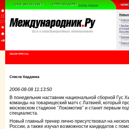
Куплю диплом
Новые
•
Счастли
// БАТА
•
Лео Бок
будущем 
быть реш
// КОВ
•
Реформа
// ГРИ
•
Палач 
// ТРУ
ОБЗОР ПРЕССЫ
Список Хиддинка
2006-08-08 11:13:50
В понедельник наставник национальной сборной Гус Х
команды на товарищеский матч с Латвией, который про
московском стадионе "Локомотив" и станет первым по
специалиста.
Новый главный тренер лично присутствовал на нескол
России, а также изучал возможности кандидатов с по