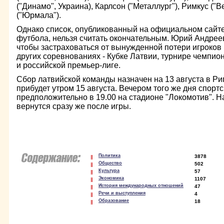
("Динамо", Украина), Карлсон ("Металлург"), Римкус ("
("Юрмала").
Однако список, опубликованный на официальном сайт
футбола, нельзя считать окончательным. Юрий Андрее
чтобы застраховаться от вынужденной потери игроков и
других соревнованиях - Кубке Латвии, турнире чемпио
и российской премьер-лиге.
Сбор латвийской команды назначен на 13 августа в Ри
прибудет утром 15 августа. Вечером того же дня спор
предположительно в 19.00 на стадионе "Локомотив". 
вернутся сразу же после игры.
Политика
3878
Общество
502
Культура
57
Экономика
1107
История международных отношений
47
Речи и выступления
4
Образование
18