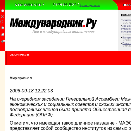
Куплю диплом
Новые
•
Счастли
// БАТА
•
Лео Бок
будущем 
быть реш
// КОВ
•
Реформа
// ГРИ
•
Палач 
// ТРУ
ОБЗОР ПРЕССЫ
Мир признал
2006-09-18 12:22:03
На очередном заседании Генеральной Ассамблеи Меж
экономических и социальных советов и схожих инст
полноправных членов была принята Общественная п
Федерации (ОПРФ).
Отметим, что имеющая такое длинное название - МАЭ
представляет собой сообщество институтов из самых р