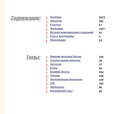
Политика
3878
Общество
502
Культура
57
Экономика
1107
История международных отношений
47
Речи и выступления
4
Образование
18
Внешняя политика России
326
Стратегические интересы
39
Экология
37
Корея
44
Ближний Восток
394
Украина
259
Экономическая интеграция
108
СНГ
352
Прибалтика
96
Европейский союз
85