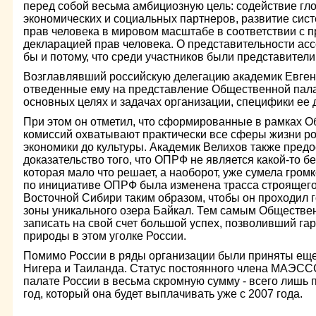
перед собой весьма амбициозную цель: содействие гл
экономических и социальных партнеров, развитие сис
прав человека в мировом масштабе в соответствии с
декларацией прав человека. О представительности ас
бы и потому, что среди участников были представители
Возглавлявший российскую делегацию академик Евгени
отведенные ему на представление Общественной пала
основных целях и задачах организации, специфики ее 
При этом он отметил, что сформированные в рамках 
комиссий охватывают практически все сферы жизни ро
экономики до культуры. Академик Велихов также предо
доказательство того, что ОПРФ не является какой-то б
которая мало что решает, а наоборот, уже сумела громк
по инициативе ОПРФ была изменена трасса строящего
Восточной Сибири таким образом, чтобы он проходил 
зоны уникального озера Байкал. Тем самым Обществе
записать на свой счет большой успех, позволивший га
природы в этом уголке России.
Помимо России в ряды организации были приняты еще
Нигера и Таиланда. Статус постоянного члена МАЭС
палате России в весьма скромную сумму - всего лишь 
год, который она будет выплачивать уже с 2007 года.