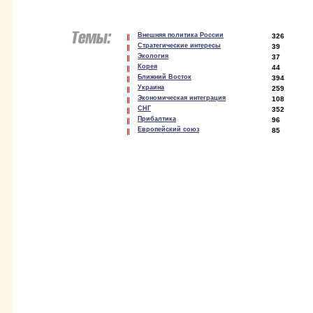
Внешняя политика России
326
Стратегические интересы
39
Экология
37
Корея
44
Ближний Восток
394
Украина
259
Экономическая интеграция
108
СНГ
352
Прибалтика
96
Европейский союз
85