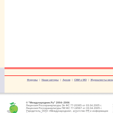
Форумы
|
Наши авторы
|
Архив
|
СМИ о МО
|
Журналисты-меж
© "Международник.Ру" 2004–2006
Лицензия Росохранкультуры Эл ФС 77-20365 от 03.04.2005 г.
Лицензия Росохранкультуры ПИ ФС 77-19567 от 03.04.2005 г.
Учредитель: ООО «Международник», агентство PR и информации