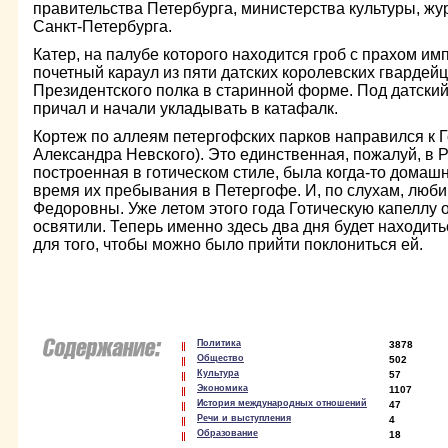
правительства Петербурга, министерства культуры, ж
Санкт-Петербурга.
Катер, на палубе которого находится гроб с прахом и
почетный караул из пяти датских королевских гвардей
Президентского полка в старинной форме. Под датский
причал и начали укладывать в катафалк.
Кортеж по аллеям петергофских парков направился к Г
Александра Невского). Это единственная, пожалуй, в 
построенная в готическом стиле, была когда-то дома
время их пребывания в Петергофе. И, по слухам, люб
Федоровны. Уже летом этого года Готическую капеллу 
освятили. Теперь именно здесь два дня будет находить
для того, чтобы можно было прийти поклониться ей.
Политика
3878
Общество
502
Культура
57
Экономика
1107
История международных отношений
47
Речи и выступления
4
Образование
18