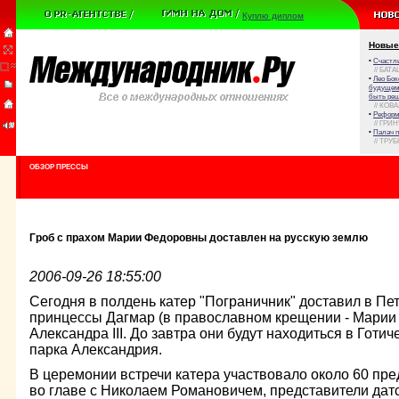
Куплю диплом
Новые
•
Счастли
// БАТА
•
Лео Бок
будущем 
быть реш
// КОВ
•
Реформа
// ГРИ
•
Палач 
// ТРУ
ОБЗОР ПРЕССЫ
Гроб с прахом Марии Федоровны доставлен на русскую землю
2006-09-26 18:55:00
Сегодня в полдень катер "Пограничник" доставил в Пе
принцессы Дагмар (в православном крещении - Марии
Александра III. До завтра они будут находиться в Готи
парка Александрия.
В церемонии встречи катера участвовало около 60 пр
во главе с Николаем Романовичем, представители датс