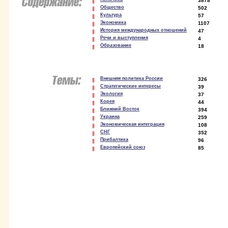
3878
Общество
502
Культура
57
Экономика
1107
История международных отношений
47
Речи и выступления
4
Образование
18
Внешняя политика России
326
Стратегические интересы
39
Экология
37
Корея
44
Ближний Восток
394
Украина
259
Экономическая интеграция
108
СНГ
352
Прибалтика
96
Европейский союз
85