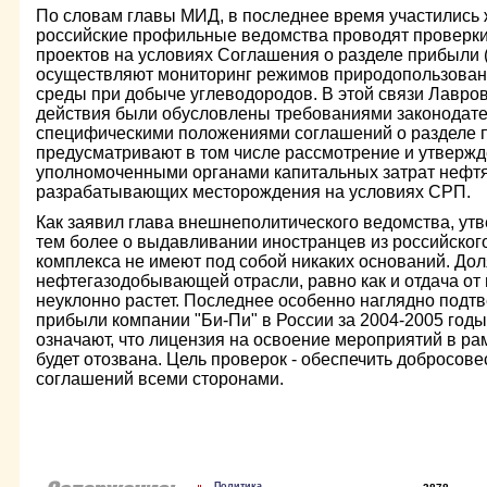
По словам главы МИД, в последнее время участились ж
российские профильные ведомства проводят проверк
проектов на условиях Соглашения о разделе прибыли 
осуществляют мониторинг режимов природопользова
среды при добыче углеводородов. В этой связи Лавров
действия были обусловлены требованиями законодател
специфическими положениями соглашений о разделе п
предусматривают в том числе рассмотрение и утверж
уполномоченными органами капитальных затрат нефт
разрабатывающих месторождения на условиях СРП.
Как заявил глава внешнеполитического ведомства, ут
тем более о выдавливании иностранцев из российског
комплекса не имеют под собой никаких оснований. Дол
нефтегазодобывающей отрасли, равно как и отдача от
неуклонно растет. Последнее особенно наглядно под
прибыли компании "Би-Пи" в России за 2004-2005 год
означают, что лицензия на освоение мероприятий в ра
будет отозвана. Цель проверок - обеспечить добросов
соглашений всеми сторонами.
Политика