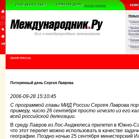
Куплю диплом
Новые
•
Счастли
// БАТА
•
Лео Бок
будущем 
быть реш
// КОВ
•
Реформа
// ГРИ
•
Палач 
// ТРУ
ОБЗОР ПРЕССЫ
Потерянный день Сергея Лаврова
2006-09-28 15:10:45
С программой главы МИД России Сергея Лаврова поро
примеру, число 26 сентября просто исчезло из его кал
всей российской делегации.
В среду Лавров из Лос-Анджелеса прилетел в Южно-Са
что этот перелет можно использовать в качестве задач
географии. Поздно ночью 25 сентября министерский Ил-