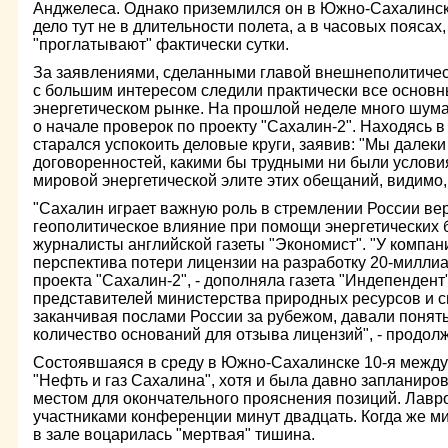
Анджелеса. Однако приземлился он в Южно-Сахалинск
дело тут не в длительности полета, а в часовых пояса
"проглатывают" фактически сутки.
За заявлениями, сделанными главой внешнеполитичес
с большим интересом следили практически все основн
энергетическом рынке. На прошлой неделе много шума
о начале проверок по проекту "Сахалин-2". Находясь в
старался успокоить деловые круги, заявив: "Мы далеки 
договоренностей, какими бы трудными ни были услови
мировой энергетической элите этих обещаний, видимо,
"Сахалин играет важную роль в стремлении России ве
геополитическое влияние при помощи энергетических б
журналисты английской газеты "Экономист". "У компан
перспектива потери лицензии на разработку 20-милли
проекта "Сахалин-2", - дополняла газета "Индепендент"
представителей министерства природных ресурсов и с
заканчивая послами России за рубежом, давали понять
количество оснований для отзыва лицензий", - продолж
Состоявшаяся в среду в Южно-Сахалинске 10-я межд
"Нефть и газ Сахалина", хотя и была давно запланиро
местом для окончательного прояснения позиций. Лавр
участниками конференции минут двадцать. Когда же ми
в зале воцарилась "мертвая" тишина.