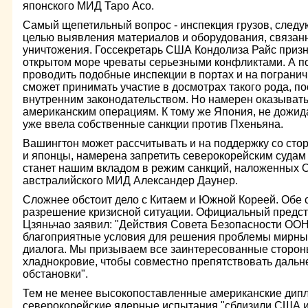
японского МИД Таро Асо.
Самый щепетильный вопрос - инспекция грузов, след
целью выявления материалов и оборудования, связан
уничтожения. Госсекретарь США Кондолиза Райс призна
открытом море чреваты серьезными конфликтами. А 
проводить подобные инспекции в портах и на погранич
сможет принимать участие в досмотрах такого рода, п
внутренним законодательством. Но намерен оказыват
американским операциям. К тому же Япония, не дожид
уже ввела собственные санкции против Пхеньяна.
Вашингтон может рассчитывать и на поддержку со стор
и японцы, намерена запретить северокорейским судам 
станет нашим вкладом в режим санкций, наложенных О
австралийского МИД Александер Даунер.
Сложнее обстоит дело с Китаем и Южной Кореей. Обе
разрешение кризисной ситуации. Официальный предст
Цзяньчао заявил: "Действия Совета Безопасности ОО
благоприятные условия для решения проблемы мирны
диалога. Мы призываем все заинтересованные сторон
хладнокровие, чтобы совместно препятствовать даль
обстановки".
Тем не менее высокопоставленные американские дипл
северокорейские ядерные испытания "сблизили США и 