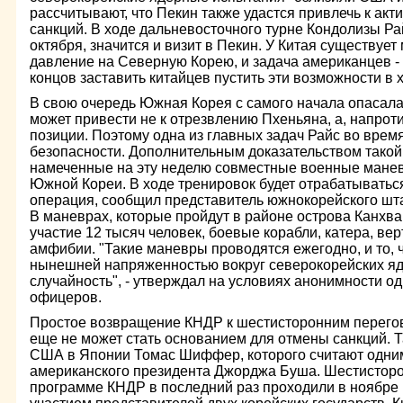
рассчитывают, что Пекин также удастся привлечь к а
санкций. В ходе дальневосточного турне Кондолизы Рай
октября, значится и визит в Пекин. У Китая существуе
давление на Северную Корею, и задача американцев - у
концов заставить китайцев пустить эти возможности в х
В свою очередь Южная Корея с самого начала опасала
может привести не к отрезвлению Пхеньяна, а, напроти
позиции. Поэтому одна из главных задач Райс во время
безопасности. Дополнительным доказательством такой
намеченные на эту неделю совместные военные мане
Южной Кореи. В ходе тренировок будет отрабатыватьс
операция, сообщил представитель южнокорейского шта
В маневрах, которые пройдут в районе острова Канхва
участие 12 тысяч человек, боевые корабли, катера, ве
амфибии. "Такие маневры проводятся ежегодно, и то, 
нынешней напряженностью вокруг северокорейских яд
случайность", - утверждал на условиях анонимности о
офицеров.
Простое возвращение КНДР к шестисторонним перего
еще не может стать основанием для отмены санкций. 
США в Японии Томас Шиффер, которого считают одним
американского президента Джорджа Буша. Шестистор
программе КНДР в последний раз проходили в ноябре 