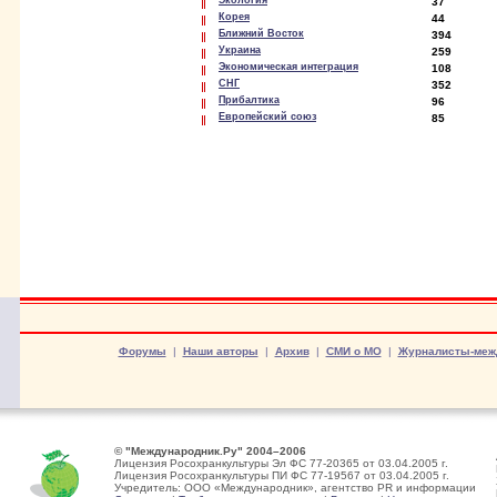
Экология
37
Корея
44
Ближний Восток
394
Украина
259
Экономическая интеграция
108
СНГ
352
Прибалтика
96
Европейский союз
85
Форумы
|
Наши авторы
|
Архив
|
СМИ о МО
|
Журналисты-меж
© "Международник.Ру" 2004–2006
Лицензия Росохранкультуры Эл ФС 77-20365 от 03.04.2005 г.
Лицензия Росохранкультуры ПИ ФС 77-19567 от 03.04.2005 г.
Учредитель: ООО «Международник», агентство PR и информации