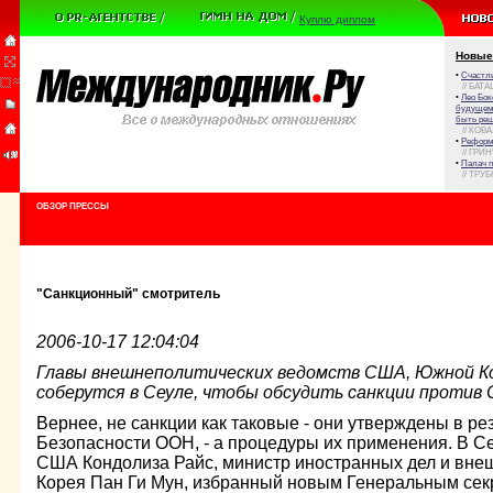
Куплю диплом
Новые
•
Счастли
// БАТА
•
Лео Бок
будущем 
быть реш
// КОВ
•
Реформа
// ГРИ
•
Палач 
// ТРУ
ОБЗОР ПРЕССЫ
"Санкционный" смотритель
2006-10-17 12:04:04
Главы внешнеполитических ведомств США, Южной Ко
соберутся в Сеуле, чтобы обсудить санкции против 
Вернее, не санкции как таковые - они утверждены в р
Безопасности ООН, - а процедуры их применения. В Се
США Кондолиза Райс, министр иностранных дел и вне
Корея Пан Ги Мун, избранный новым Генеральным сек