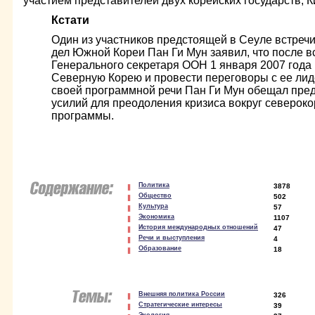
участием представителей двух корейских государств, 
Кстати
Один из участников предстоящей в Сеуле встреч
дел Южной Кореи Пан Ги Мун заявил, что после в
Генерального секретаря ООН 1 января 2007 года 
Северную Корею и провести переговоры с ее ли
своей программной речи Пан Ги Мун обещал пре
усилий для преодоления кризиса вокруг северок
программы.
Политика
3878
Общество
502
Культура
57
Экономика
1107
История международных отношений
47
Речи и выступления
4
Образование
18
Внешняя политика России
326
Стратегические интересы
39