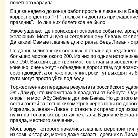
почетного караула.
Еще за неделю до конца работ простые ливанцы в Бей
корреспондентов "РГ" , нельзя ли достать приглашени
праздник". Но лишних билетиков не было.
Узкое ущелье, где происходит основное событие, вряд
желающих. Мосты нужны сегодняшнему Ливану как возд
Да какие! Самые главные для страны. Ведь Ливан - ст
По данным ливанских военных, в стране до недавнего
больших мостов около 200. Из них по одним источникам
все 150. Выходит, две трети мостов страны выведено и
конечно, очень ждут - объездные дороги там, где возмо
сезон дождей, а он уже наступил, реки тут выходят из 
пути могут просто уйти под воду.
Торжественная передача результата российского ударн
Эль Дамур, что километрах в двадцати от Бейрута. Од
открыт и мост Абу Зибле в долине Бекаа. Но до этого м
вести гостей за сотню километров через горы по дорог
Израиль, а левая - Ливан, и ставить их прямо под изр
пункт на Голанских высотах не стали. В долине Бекаа 
правда, местного значения.
Мост, вокруг которого начались главные мероприятия, 
из самых старых, можно даже сказать, древних в Лива