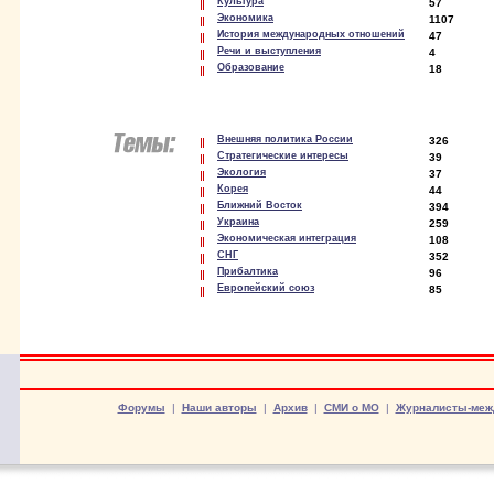
Культура
57
Экономика
1107
История международных отношений
47
Речи и выступления
4
Образование
18
Внешняя политика России
326
Стратегические интересы
39
Экология
37
Корея
44
Ближний Восток
394
Украина
259
Экономическая интеграция
108
СНГ
352
Прибалтика
96
Европейский союз
85
Форумы
|
Наши авторы
|
Архив
|
СМИ о МО
|
Журналисты-меж