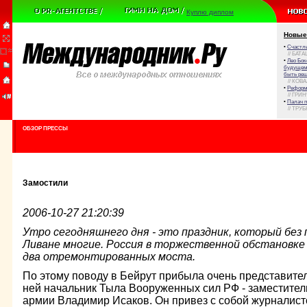
Куплю диплом
Новые
•
Счастли
// БАТА
•
Лео Бок
будущем 
быть реш
// КОВ
•
Реформа
// ГРИ
•
Палач 
// ТРУ
ОБЗОР ПРЕССЫ
Замостили
2006-10-27 21:20:39
Утро сегодняшнего дня - это праздник, который без 
Ливане многие. Россия в торжественной обстановке
два отремонтированных моста.
По этому поводу в Бейрут прибыла очень представите
ней начальник Тыла Вооруженных сил РФ - заместител
армии Владимир Исаков. Он привез с собой журналисто