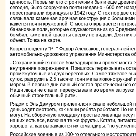
ценность. Первыми его строителями были еще древние 
сегодня, было сооружено почти недавно - 600 лет наза
перестраивали французы в 1942 году. С тех пор две с
связывала каменная арочная конструкция с большими 
кажется почти кружевной. С моста открывается потря
банановые поля, которые спускаются вниз до Средиземн
бомбил, каменной красоты сверху не видели. Для них 
объект. Точка на карте.
Корреспонденту "РГ" Федор Алексаков, генерал-лейтен
автомобильно-дорожного управления Министерства о
- Сохранившийся после бомбардировки пролет моста 
внутренние повреждения. Пришлось перекрывать оста
промежуточные из двух береговых. Самое тяжелое было
суток, разгрузить 2,5 тысячи тонн металлоконструкций
морем. В первые дни личный состав практически без о
Наши люди не спали, перекусывали во время загрузки
обычный строительный ритм.
Рядом с Эль Дамуром прилепился к скале небольшой 
день ходят смотреть, как наши ребята работают. Но не 
могут. На сборочную площадку простые ливанцы несут и
наших есть все, включая те же фрукты. Кстати, питают
хорошо, а, как выражаются их командиры, "по усиленно
Российские военные из 100-го отдельного мостостроит