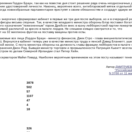
преемник Гордон Браун, так как на повестке дня стоит решение ряда очень неоднозначных 
ение удостоверений личности. Наконец, вероятнее всего, антиблэровский мятеж отдельной
когда новоизбранные парламентарии приступят к своим обязанностям и создадут эдакую м
ко энергично сформировал кабинет в первые же три дня после выборов, но и в очередной р
й фигуры весьма спорные. Так, в качестве младшего министра обороны Блэр поставил бога
оего назначения "пожизненным" пэром Дрейсон внес в казну лейбористской партии пожерт
ямой расплатой за кресло в палате лордов. Не слишком изящно смотрится и то, что
 на 32 миллиона фунтов на поставку вакцины против оспы.
накомые все лица (Гордон Браун - министр финансов, Джек Стро - глава внешнеполитическ
р). Вернулся в кабинет теперь уже в качестве министра труда и пенсий Дэвид Бланкетт, уш
ичной жизни. С поста министра обороны на должность главы фракции лейбористов в палате
ранения Джон Рид. Бывшая министр торговли и промышленности Патриция Хьюитт возгла
истром по делам Северной Ирландии стал Питер Хейн.
онсерваторов Майкл Говард. Наиболее вероятным преемником на этом посту называют тене
Автор:
ДМИТРИЕВ
"Российская
N 3766 от 11 ма
3878
502
57
1107
47
4
18
326