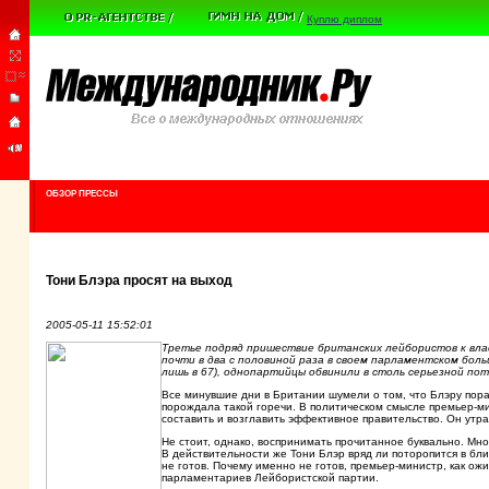
Куплю диплом
ОБЗОР ПРЕССЫ
Тони Блэра просят на выход
2005-05-11 15:52:01
Третье подряд пришествие британских лейбористов к власт
почти в два с половиной раза в своем парламентском бол
лишь в 67), однопартийцы обвинили в столь серьезной по
Все минувшие дни в Британии шумели о том, что Блэру пора
порождала такой горечи. В политическом смысле премьер-ми
составить и возглавить эффективное правительство. Он утра
Не стоит, однако, воспринимать прочитанное буквально. Мно
В действительности же Тони Блэр вряд ли поторопится в бли
не готов. Почему именно не готов, премьер-министр, как ож
парламентариев Лейбористской партии.