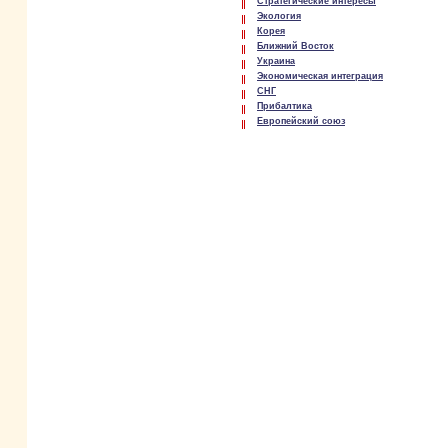
Стратегические интересы
Экология
Корея
Ближний Восток
Украина
Экономическая интеграция
СНГ
Прибалтика
Европейский союз