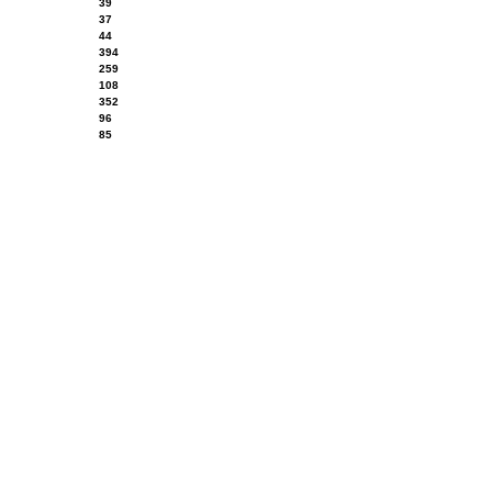
39
37
44
394
259
108
352
96
85