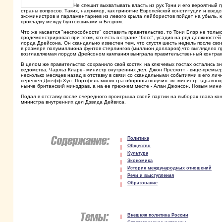
Не спешит выхватывать власть из рук Тони и его вероятный 
страны вопросов. Таких, например, как принятие Европейской конституции и введ
экс-министров и парламентариев из левого крыла лейбористов пойдет на убыль, 
прокладку между бунтовщиками и Блэром.
Что же касается "неспособности" составить правительство, то Тони Блэр не толь
продемонстрировал при этом, кто есть в стране "босс", усадив на ряд должносте
лорда Дрейсона. Он скандально известен тем, что спустя шесть недель после св
в размере полумиллиона фунтов стерлингов (миллион долларов),что выглядело пр
возглавляемая лордом Дрейсоном кампания выиграла правительственный контракт
В целом же правительство сохранило свой костяк: на ключевых постах остались з
ведомства, Чарльз Кларк - министр внутренних дел, Джон Прескотт - вице-премье
несколько месяцев назад в отставку в связи со скандальными событиями в его л
перешел Джефф Хун. Портфель министра обороны получил экс-министр здравоох
нынче британский минздрав, а на ее прежнем месте - Алан Джонсон. Новым мин
Подал в отставку после очередного проигрыша своей партии на выборах глава к
министра внутренних дел Дэвида Дейвиса.
Политика
Общество
Культура
Экономика
История международных отношений
Речи и выступления
Образование
Внешняя политика России