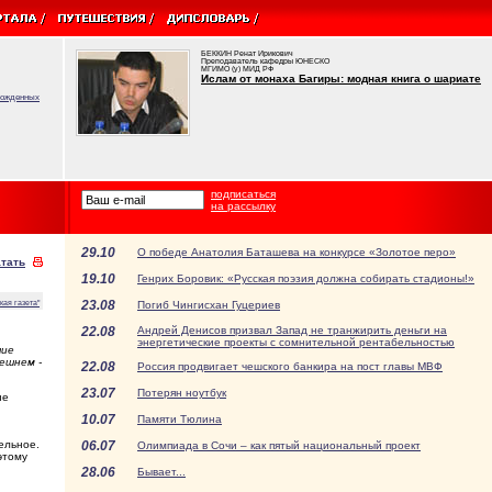
БЕККИН Ренат Ирикович
Преподаватель кафедры ЮНЕСКО
МГИМО (у) МИД РФ
Ислам от монаха Багиры: модная книга о шариате
врожденных
подписаться
на рассылку
29.10
О победе Анатолия Баташева на конкурсе «Золотое перо»
тать
19.10
Генрих Боровик: «Русская поэзия должна собирать стадионы!»
23.08
кая газета"
Погиб Чингисхан Гуцериев
22.08
Андрей Денисов призвал Запад не транжирить деньги на
энергетические проекты с сомнительной рентабельностью
шие
ешнем -
22.08
Россия продвигает чешского банкира на пост главы МВФ
23.07
Потерян ноутбук
не
10.07
Памяти Тюлина
ельное.
06.07
Олимпиада в Сочи – как пятый национальный проект
этому
28.06
Бывает...