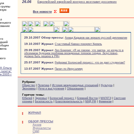
26.06
Европейский еврейский конгресс возглавит россиянин
для
 группы
ягкую
Все новости
аз
тенького
вование
29.10.2007 Обзор прессы:
Ахмад Кадыров как зеркало русской дипломатии
ого
едший
19.10.2007 Журнал:
Счастливый Кавказ покоряет Кремль
 общин
вила
29.09.2007 Журнал:
Лео Бокерия: «Я не говорю, что завтра, но когда-то в
обозримом будущем проблема врожденных пороков сердца, безусловно,
должна быть решена в РФ»
вого
25.07.2007 Журнал:
Реформа/ Болонский процесс: что он дает студентам?
А Ольга
13.07.2007 Журнал:
Палач по Иерусалиму
 газета"
я 2005 г
Рубрики:
|
|
|
|
Общество
Политика
История международных отношений
Культура
|
|
|
Экономика
Речи и выступления
Образование
Горячие темы:
|
|
|
|
|
Юбилей
Здоровье
Болонский процесс
Ближний Восток
МАГАТЭ
Светская
|
|
|
|
|
хроника
Безопасность
Благотворительность
МИД РФ
Феминизм
ЖУРНАЛ
ОБЗОР ПРЕССЫ
Архив
Журналисты
СМИ