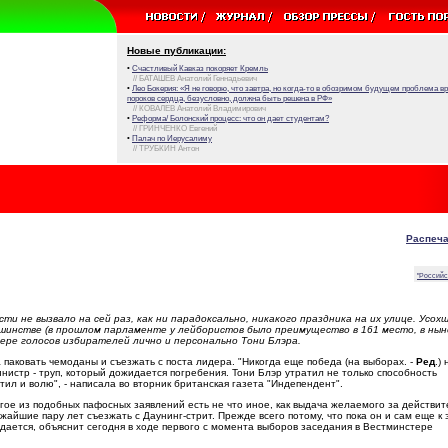
Новые публикации:
•
Счастливый Кавказ покоряет Кремль
// БАТАШЕВ Анатолий Геннадьевич
•
Лео Бокерия: «Я не говорю, что завтра, но когда-то в обозримом будущем проблема 
пороков сердца, безусловно, должна быть решена в РФ»
// КОВАЛЕВ Анатолий Владимирович
•
Реформа/ Болонский процесс: что он дает студентам?
// ГРИНЧЕНКО Евгений
•
Палач по Иерусалиму
// ТРУБКИН Антон
Распеча
"Российс
и не вызвало на сей раз, как ни парадоксально, никакого праздника на их улице. Усох
ьшинстве (в прошлом парламенте у лейбористов было преимущество в 161 место, в нын
тере голосов избирателей лично и персонально Тони Блэра.
 паковать чемоданы и съезжать с поста лидера. "Никогда еще победа (на выборах. -
Ред
.) 
нистр - труп, который дожидается погребения. Тони Блэр утратил не только способность
тил и волю", - написала во вторник британская газета "Индепендент".
гое из подобных пафосных заявлений есть не что иное, как выдача желаемого за действит
жайшие пару лет съезжать с Даунинг-стрит. Прежде всего потому, что пока он и сам еще к 
идается, объяснит сегодня в ходе первого с момента выборов заседания в Вестминстере