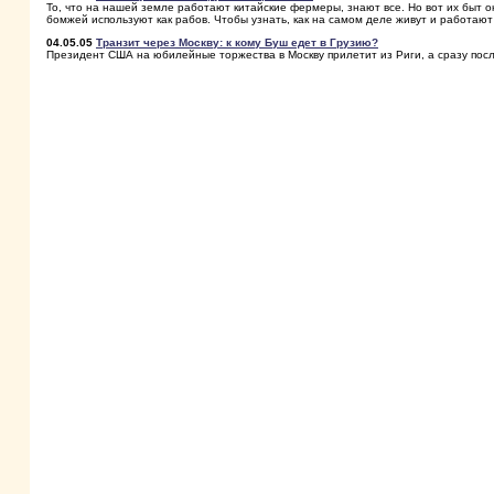
То, что на нашей земле работают китайские фермеры, знают все. Но вот их быт о
бомжей используют как рабов. Чтобы узнать, как на самом деле живут и работают 
04.05.05
Транзит через Москву: к кому Буш едет в Грузию?
Президент США на юбилейные торжества в Москву прилетит из Риги, а сразу посл