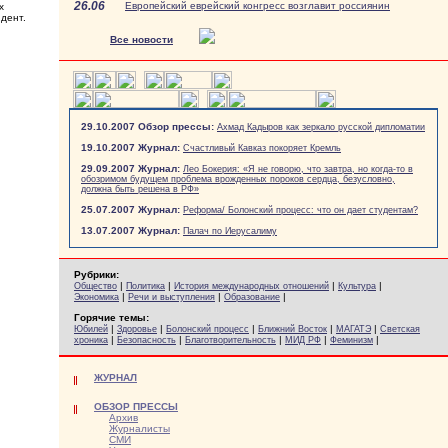
26.06
Европейский еврейский конгресс возглавит россиянин
х
ндент.
Все новости
29.10.2007 Обзор прессы:
Ахмад Кадыров как зеркало русской дипломатии
19.10.2007 Журнал:
Счастливый Кавказ покоряет Кремль
29.09.2007 Журнал:
Лео Бокерия: «Я не говорю, что завтра, но когда-то в
обозримом будущем проблема врожденных пороков сердца, безусловно,
должна быть решена в РФ»
25.07.2007 Журнал:
Реформа/ Болонский процесс: что он дает студентам?
13.07.2007 Журнал:
Палач по Иерусалиму
Рубрики:
|
|
|
|
Общество
Политика
История международных отношений
Культура
|
|
|
Экономика
Речи и выступления
Образование
Горячие темы:
|
|
|
|
|
Юбилей
Здоровье
Болонский процесс
Ближний Восток
МАГАТЭ
Светская
|
|
|
|
|
хроника
Безопасность
Благотворительность
МИД РФ
Феминизм
ЖУРНАЛ
ОБЗОР ПРЕССЫ
Архив
Журналисты
СМИ