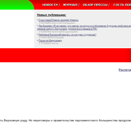
Новые публикации:
•
Счастливый Кавказ покоряет Кремль
// БАТАШЕВ Анатолий Геннадьевич
•
Лео Бокерия: «Я не говорю, что завтра, но когда-то в обозримом будущем проблема 
пороков сердца, безусловно, должна быть решена в РФ»
// КОВАЛЕВ Анатолий Владимирович
•
Реформа/ Болонский процесс: что он дает студентам?
// ГРИНЧЕНКО Евгений
•
Палач по Иерусалиму
// ТРУБКИН Антон
Распеча
ть Верховную раду. Но переговоры о правительстве парламентского большинства продолж