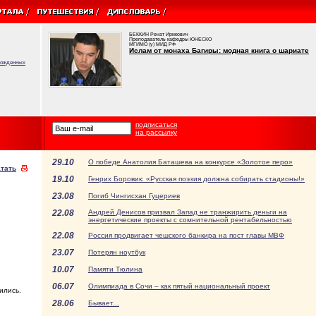
БЕККИН Ренат Ирикович
Преподаватель кафедры ЮНЕСКО
МГИМО (у) МИД РФ
Ислам от монаха Багиры: модная книга о шариате
врожденных
подписаться
на рассылку
29.10
О победе Анатолия Баташева на конкурсе «Золотое перо»
тать
19.10
Генрих Боровик: «Русская поэзия должна собирать стадионы!»
23.08
Погиб Чингисхан Гуцериев
22.08
Андрей Денисов призвал Запад не транжирить деньги на
энергетические проекты с сомнительной рентабельностью
22.08
Россия продвигает чешского банкира на пост главы МВФ
23.07
Потерян ноутбук
10.07
Памяти Тюлина
06.07
Олимпиада в Сочи – как пятый национальный проект
ились.
28.06
Бывает...