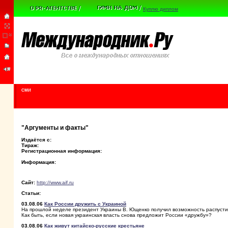
Куплю диплом
СМИ
"Аргументы и факты"
Издаётся с:
Тираж:
Регистрационная информация:
Информация:
Сайт:
http://www.aif.ru
Статьи:
03.08.06
Как России дружить с Украиной
На прошлой неделе президент Украины В. Ющенко получил возможность распусти
Как быть, если новая украинская власть снова предложит России «дружбу»?
03.08.06
Как живут китайско-русские крестьяне