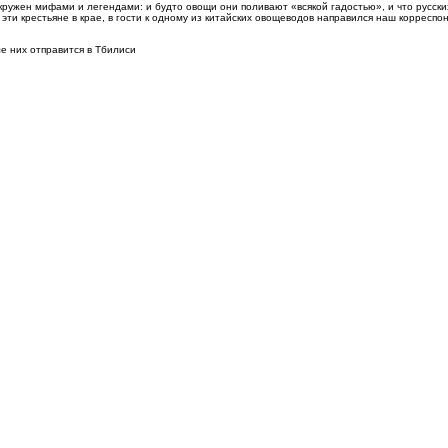
кружен мифами и легендами: и будто овощи они поливают «всякой гадостью», и что русски
эти крестьяне в крае, в гости к одному из китайских овощеводов направился наш корреспо
е них отправится в Тбилиси