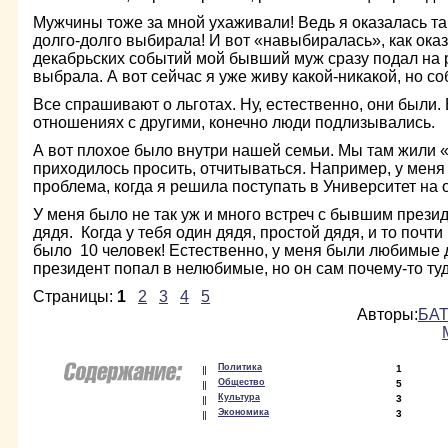
Мужчины тоже за мной ухаживали! Ведь я оказалась та
долго-долго выбирала! И вот «навыбиралась», как ока
декабрьских событий мой бывший муж сразу подал на р
выбрала. А вот сейчас я уже живу какой-никакой, но с
Все спрашивают о льготах. Ну, естественно, они были. 
отношениях с другими, конечно люди подлизывались.
А вот плохое было внутри нашей семьи. Мы там жили «
приходилось просить, отчитываться. Например, у меня
проблема, когда я решила поступать в Университет на 
У меня было не так уж и много встреч с бывшим презид
дядя. Когда у тебя один дядя, простой дядя, и то почти
было 10 человек! Естественно, у меня были любимые 
президент попал в нелюбимые, но он сам почему-то ту
Страницы:
1
2
3
4
5
Авторы:
БАТ
Политика
1
Общество
5
Культура
3
Экономика
3