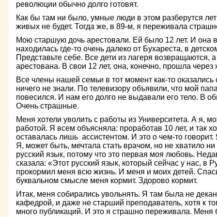
революции обычно долго готовят.
Как бы там ни было, умные люди в этом разберутся лет 
живых не будет. Тогда же, в 89-м, я переживала стра
Мою старшую дочь арестовали. Ей было 12 лет. И она 
находилась где-то очень далеко от Бухареста, в детск
Представьте себе. Все дети из лагеря возвращаются, а е
арестована. В свои 12 лет, она, конечно, прошла через
Все члены нашей семьи в тот момент как-то оказались с
ничего не знали. По телевизору объявили, что мой пап
повесился. И нам его долго не выдавали его тело. В 
Очень страшные.
Меня хотели уволить с работы из Университета. А я, мо
работой. Я всем объясняла: проработав 10 лет, и так х
оставалась лишь ассистентом. И это о чем-то говорит.
Я, может быть, мечтала стать врачом, но не хватило ни
русский язык, потому что это первая моя любовь. Нед
сказала: «Этот русский язык, который сейчас у нас, в Р
прокормил меня всю жизнь. И меня и моих детей. Спас
буквальном смысле меня кормит. Здорово кормит.
Итак, меня собирались увольнять. Я там была не дека
кафедрой, и даже не старший преподаватель, хотя к т
много публикаций. И это я страшно переживала. Меня