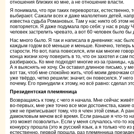
отношения близких ко мне, а не отношение власти.
Я понимала, что при таких переворотах, естественно, 
выбирают. Сажали всех и даже малолетних детей, нап
известна судьба Романовых. Там у нас никто об этом не
повторяется. Я даже подумала про себя: у нас в роду Ч
человек застрелить чревато, а вот 60 человек было б
Нас много было. Я так и написала в дневнике: нас был
каждым годом всё меньше и меньше. Конечно, теперь м
старости. Но вот, папа повесился, или как многие говор
конца жизни хочу поверить в то, что он захотел и сам п
разбираюсь. Ко мне подходят многие из-за границы, «
А я выяснять не хочу. Он оставил длинное письмо, у м
вот так, чтоб мне спокойно жить, чтоб моим девочкам с
уже твёрдо, четко решили: значит, он повесился. У него
почему. Его принудили к этому, но всё равно: сделал эт
Президентская племянница
Возвращаясь к тому, с чего я начала. Мне сейчас живёт
во-первых, мне уже точно все мои достоинства, какие о
уже не приписывают тому, что я член этой семьи. А ра
дамокловым мечом всё время. Если раньше я что-то на
это может позволить». Если у меня случалось что-то х
конкурсу прошла (это ж русский язык, а я только что из 
естественно, первой прошла, раз племянница президен