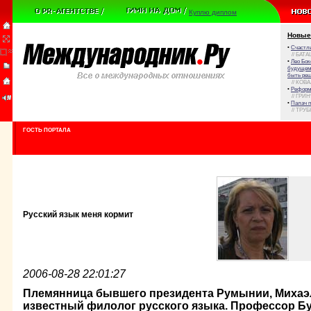
Куплю диплом
Новые
•
Счастли
// БАТА
•
Лео Бок
будущем 
быть реш
// КОВ
•
Реформа
// ГРИ
•
Палач 
// ТРУ
ГОСТЬ ПОРТАЛА
Русский язык меня кормит
2006-08-28 22:01:27
Племянница бывшего президента Румынии, Михаэл
известный филолог русского языка. Профессор Бу