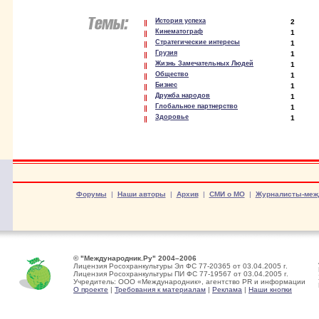
История успеха
2
Кинематограф
1
Стратегические интересы
1
Грузия
1
Жизнь Замечательных Людей
1
Общество
1
Бизнес
1
Дружба народов
1
Глобальное партнерство
1
Здоровье
1
Форумы
|
Наши авторы
|
Архив
|
СМИ о МО
|
Журналисты-меж
© "Международник.Ру" 2004–2006
Лицензия Росохранкультуры Эл ФС 77-20365 от 03.04.2005 г.
Лицензия Росохранкультуры ПИ ФС 77-19567 от 03.04.2005 г.
Учредитель: ООО «Международник», агентство PR и информации
О проекте
|
Требования к материалам
|
Реклама
|
Наши кнопки