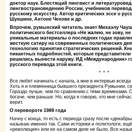
доктор наук. Блестящий лингвист и литературовед.
лингвострановедению России, учебников перевода
русскому искусству. Автор критических эссе о рус
Шукшине, Антоне Чехове и др.
Впрочем, румынский читатель знает Михаэлу Чауше
политического бестселлера «Не жалею, не зову, не
уникальные материалы о последних годах правлен
жесткую сатиру на современных политических дея
технологию принятия стратегических решений. Кн
пикантных подробностей, которые представители 
решились вынести наружу. ИД «Международник» г
русского перевода этой книги.
* * *
Все любят начинать с начала, а мне в интервью всегда
Хоть я и племянница бывшего президента Румынии, се
Гораздо лучше, чем по сравнению с теми временами. 
богаче, чем раньше. Но, когда я говорю, что мне сейча
верит.
О перевороте 1989 года
Начну с конца, то есть с периода сразу после «декабрь
называю именно так. Сами историки и политологи, ещё
«революция» или ее на самом деле не было. Все назы