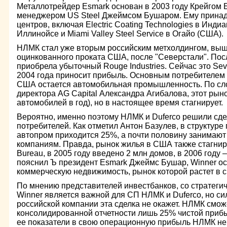
Металлотрейдер Esmark основан в 2003 году Крейгом Б
менеджером US Steel Джеймсом Бушаром. Ему принад
центров, включая Electric Coating Technologies в Индиан
Иллинойсе и Miami Valley Steel Service в Огайо (США).
НЛМК стал уже вторым российским метхолдингом, вы
оцинкованного проката США, после "Северстали". Пос
приобрела убыточный Rouge Industries. Сейчас это Seve
2004 года приносит прибыль. Основным потребителем 
США остается автомобильная промышленность. По с
директора AG Capital Александра Агибалова, этот рын
автомобилей в год), но в настоящее время стагнирует.
Вероятно, именно поэтому НЛМК и Duferco решили сдел
потребителей. Как отметил Антон Базулев, в структуре 
автопром приходится 25%, а почти половину занимают
компаниям. Правда, рынок жилья в США также стагнир
Bureau, в 2005 году введено 2 млн домов, в 2006 году –
пояснил Ъ президент Esmark Джеймс Бушар, Winner ос
коммерческую недвижимость, рынок которой растет в 
По мнению представителей инвестбанков, со стратегич
Winner является важной для СП НЛМК и Duferco, но си
российской компании эта сделка не окажет. НЛМК сможе
консолидированной отчетности лишь 25% чистой прибы
ее показатели в свою операционную прибыль НЛМК не