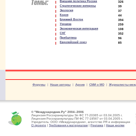
Внешняя политика России
326
Стратегические интересы
39
Экология
37
Корея
44
Ближний Восток
394
Украина
259
Экономическая интеграция
108
СНГ
352
Прибалтика
96
Европейский союз
85
Форумы
|
Наши авторы
|
Архив
|
СМИ о МО
|
Журналисты-меж
© "Международник.Ру" 2004–2006
Лицензия Росохранкультуры Эл ФС 77-20365 от 03.04.2005 г.
Лицензия Росохранкультуры ПИ ФС 77-19567 от 03.04.2005 г.
Учредитель: ООО «Международник», агентство PR и информации
О проекте
|
Требования к материалам
|
Реклама
|
Наши кнопки