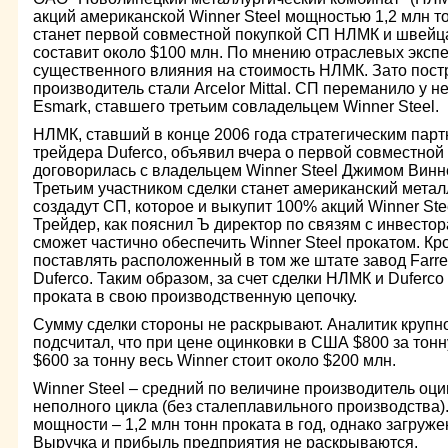
акций американской Winner Steel мощностью 1,2 млн то
станет первой совместной покупкой СП НЛМК и швейца
составит около $100 млн. По мнению отраслевых экспе
существенного влияния на стоимость НЛМК. Зато пост
производитель стали Arcelor Mittal. СП переманило у н
Esmark, ставшего третьим совладельцем Winner Steel.
НЛМК, ставший в конце 2006 года стратегическим пар
трейдера Duferco, объявил вчера о первой совместной 
договорилась с владельцем Winner Steel Джимом Винне
Третьим участником сделки станет американский мета
создадут СП, которое и выкупит 100% акций Winner Ste
Трейдер, как пояснил Ъ директор по связям с инвесто
сможет частично обеспечить Winner Steel прокатом. Кро
поставлять расположенный в том же штате завод Farr
Duferco. Таким образом, за счет сделки НЛМК и Duferc
проката в свою производственную цепочку.
Сумму сделки стороны не раскрывают. Аналитик крупн
подсчитал, что при цене оцинковки в США $800 за тонн
$600 за тонну весь Winner стоит около $200 млн.
Winner Steel – средний по величине производитель оц
неполного цикла (без сталеплавильного производства
мощности – 1,2 млн тонн проката в год, однако загруж
Выручка и прибыль предприятия не раскрываются.