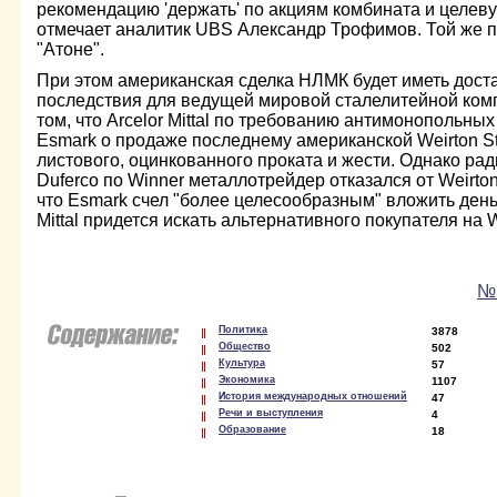
рекомендацию 'держать' по акциям комбината и целевую
отмечает аналитик UBS Александр Трофимов. Той же 
"Атоне".
При этом американская сделка НЛМК будет иметь дос
последствия для ведущей мировой сталелитейной компан
том, что Arcelor Mittal по требованию антимонопольны
Esmark о продаже последнему американской Weirton St
листового, оцинкованного проката и жести. Однако ра
Duferco по Winner металлотрейдер отказался от Weirt
что Esmark счел "более целесообразным" вложить деньг
Mittal придется искать альтернативного покупателя на W
№ 
Политика
3878
Общество
502
Культура
57
Экономика
1107
История международных отношений
47
Речи и выступления
4
Образование
18