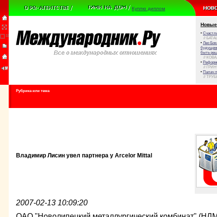
Куплю диплом
Новые
•
Счастли
// БАТА
•
Лео Бок
будущем 
быть реш
// КОВ
•
Реформа
// ГРИ
•
Палач 
// ТРУ
Рубрика или тема
Владимир Лисин увел партнера у Arcelor Mittal
2007-02-13 10:09:20
ОАО "Новолипецкий металлургический комбинат" (НЛМ