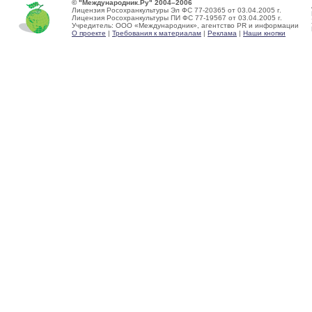
© "Международник.Ру" 2004–2006
Лицензия Росохранкультуры Эл ФС 77-20365 от 03.04.2005 г.
Лицензия Росохранкультуры ПИ ФС 77-19567 от 03.04.2005 г.
Учредитель: ООО «Международник», агентство PR и информации
О проекте
|
Требования к материалам
|
Реклама
|
Наши кнопки