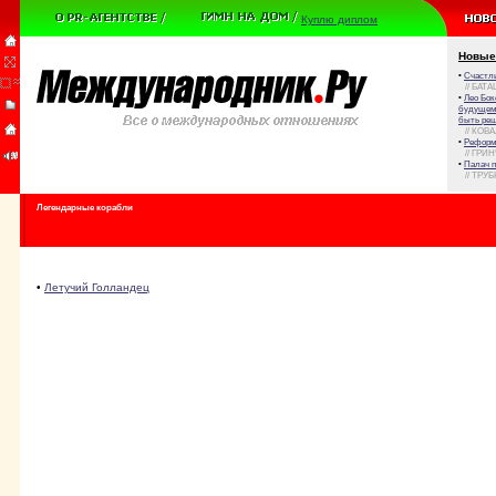
Куплю диплом
Новые
•
Счастли
// БАТА
•
Лео Бок
будущем 
быть реш
// КОВ
•
Реформа
// ГРИ
•
Палач 
// ТРУ
Легендарные корабли
•
Летучий Голландец