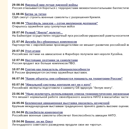
29.08.06
Ядерный мир лучше ядерной войны
Россия отказывается бороться с террористами межконтинентальными баллистич
11.08.06
Битва за титан
США смогут строить военные самолеты с разрешения Кремля.
03.08.06
"Портфель заказов -- сотни миллионов долларов"
Открылось оружейное шоу сухопутных войск
28.07.06
Редкий "Днепр" долетит...
На Байконуре осуществлен неудачный пуск российско-украинской ракеты-носителя
21.07.06
Дружба без оборонных комплексов
Партнерство с европейскими производителями не мешает развитию российской 
20.07.06
Угол атаки
Российские летчики на авиасалоне в Фарнборо получили меч короля Хусейна.
12.07.06
Настоящие охотники за самолетами
Россия продает все больше комплексов ПВО.
10.07.06
Сортир как показатель обороноспособности
В России формируется система оружейных выставок.
06.07.06
"Какие объекты они собираются поражать на территории России"
03.07.06
"Идеальной системы контроля нет ни у кого"
Российские эксперты подготовили к саммиту G8 ядерную "белую книгу".
23.06.06
"Надо исключить использование списка террористических организац
Что мешает нормальной работе своеобразного аналога НАТО в масштабах част
24.05.06
Берлинская авиационная выставка оказалась неудачной
Крупным международным выставкам традиционно принято давать высокие оценки
21.04.06
Истребители конкурентов
Российские военные самолеты обеспечат боеспособность авиации НАТО.
19.04.06
Викинг, он же Орел
Легендарного советского разведчика продали свои же «кроты».