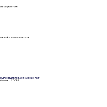
ескими ракетами
военной промышленности
ий для подавления инакомыслия"
и бывшего СССР?
.