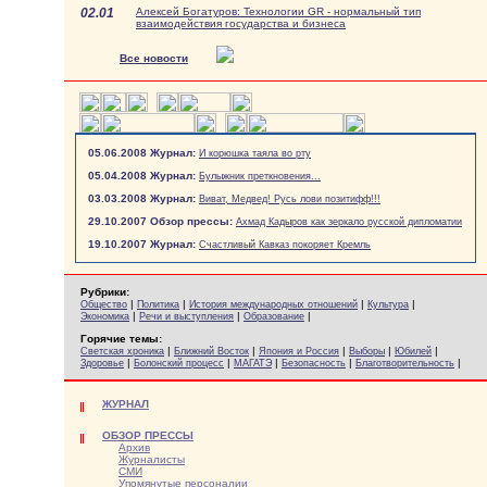
02.01
Алексей Богатуров: Технологии GR - нормальный тип
взаимодействия государства и бизнеса
Все новости
05.06.2008 Журнал:
И корюшка таяла во рту
05.04.2008 Журнал:
Булыжник преткновения...
03.03.2008 Журнал:
Виват, Медвед! Русь лови позитифф!!!
29.10.2007 Обзор прессы:
Ахмад Кадыров как зеркало русской дипломатии
19.10.2007 Журнал:
Счастливый Кавказ покоряет Кремль
Рубрики:
|
|
|
|
Общество
Политика
История международных отношений
Культура
|
|
|
Экономика
Речи и выступления
Образование
Горячие темы:
|
|
|
|
|
Светская хроника
Ближний Восток
Япония и Россия
Выборы
Юбилей
|
|
|
|
|
Здоровье
Болонский процесс
МАГАТЭ
Безопасность
Благотворительность
ЖУРНАЛ
ОБЗОР ПРЕССЫ
Архив
Журналисты
СМИ
Упомянутые персоналии