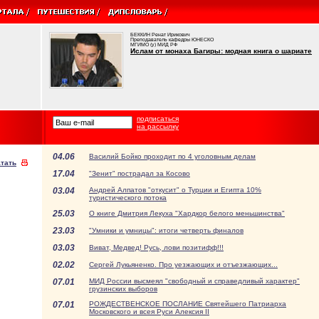
БЕККИН Ренат Ирикович
Преподаватель кафедры ЮНЕСКО
МГИМО (у) МИД РФ
Ислам от монаха Багиры: модная книга о шариате
подписаться
на рассылку
04.06
Василий Бойко проходит по 4 уголовным делам
тать
17.04
"Зенит" пострадал за Косово
03.04
Андрей Алпатов "откусит" о Турции и Египта 10%
туристического потока
25.03
О книге Дмитрия Лекуха "Хардкор белого меньшинства"
23.03
"Умники и умницы": итоги четверть финалов
03.03
Виват, Медвед! Русь, лови позитифф!!!
02.02
Сергей Лукьяненко. Про уезжающих и отъезжающих...
07.01
МИД России высмеял "свободный и справедливый характер"
грузинских выборов
07.01
РОЖДЕСТВЕНСКОЕ ПОСЛАНИЕ Святейшего Патриарха
Московского и всея Руси Алексия II