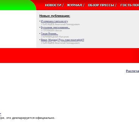
Новые публикации:
•
И корюшка таяла во рту
// БАТАШЕВ Анатолий Геннадьевич
•
Булыжник преткновения...
// ТРУБКИН Антон
•
Тихая Япония...
// КРИВИЦКАЯ Наталия
•
Виват, Медвед! Русь лови позитифф!!!
// БАТАШЕВ Анатолий Геннадьевич
Распеча
"
ере, это декларируется официально.