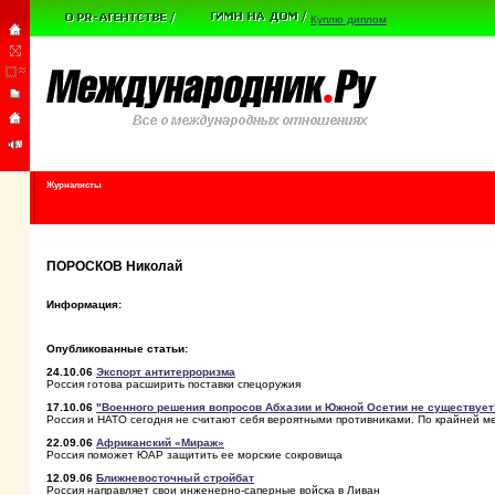
Куплю диплом
Журналисты
ПОРОСКОВ Николай
Информация:
Опубликованные статьи:
24.10.06
Экспорт антитерроризма
Россия готова расширить поставки спецоружия
17.10.06
"Военного решения вопросов Абхазии и Южной Осетии не существует
Россия и НАТО сегодня не считают себя вероятными противниками. По крайней м
22.09.06
Африканский «Мираж»
Россия поможет ЮАР защитить ее морские сокровища
12.09.06
Ближневосточный стройбат
Россия направляет свои инженерно-саперные войска в Ливан