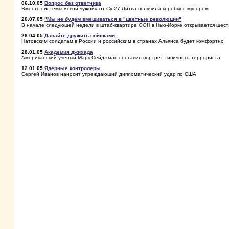
06.10.05
Вопрос без ответчика
Вместо системы «свой-чужой» от Су-27 Литва получила коробку с мусором
20.07.05
"Мы не будем вмешиваться в "цветные революции"
В начале следующей недели в штаб-квартире ООН в Нью-Йорке открывается шест
26.04.05
Давайте дружить войсками
Натовским солдатам в России и российским в странах Альянса будет комфортно
28.01.05
Академия джихада
Американский ученый Марк Сейджман составил портрет типичного террориста
12.01.05
Ядерные контролеры
Сергей Иванов наносит упреждающий дипломатический удар по США