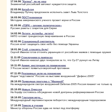
17.04.06
"Калаш", да не наш
Знаменитый российский автомат нуждается в защите.
22.03.06
Китай-год
Владимиру Путину предложили исполнить завет Льва Толстого
16.03.06
ПОСТтерроризм
Методика американского ученого пускает корни в России
01.03.06
«ПЗРК -- оружие политическое»
Русские ракеты с секретом для Сирии
14.02.06
Летите, ястребы, летите!
НАТО готовит грандиозную пиар-кампанию в России
02.02.06
Станционный смотритель
Россия хочет защищать свое небо без помощи Украины
18.01.06
Стой, стрелять буду!
Сергей Иванов готов отгонять украинцев от российских маяков с помощью оружия
11.11.05
Стрелочники в лампасах
Сергей Иванов наказал двух генералов за то, что Су-27 рухнул на Литву
10.11.05
Армия: инструкция по применению
У России может появиться вероятный противник
07.11.05
Рекламные цели на поражение
Индия "подставила" Россию на выставке вооружений "Дефенс-2005"
28.10.05
Подводная прогулка с "Мариной"
На международном смотре вооружений Defense-2005 Россия покажет не только о
25.10.05
Новые Одиссеи
На Корфу состоялось обсуждение новой доктрины реформирования России
18.10.05
Глаголом жечь...
Международный парламентаризм поборется с международным терроризмом
17.10.05
Тяжело в учении
Министр обороны России едва не попал под платформу