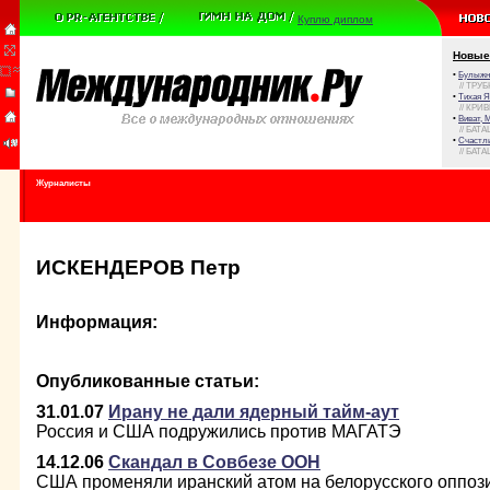
Куплю диплом
Новые
•
Булыжни
// ТРУ
•
Тихая Я
// КРИ
•
Виват, 
// БАТА
•
Счастли
// БАТА
Журналисты
ИСКЕНДЕРОВ Петр
Информация:
Опубликованные статьи:
31.01.07
Ирану не дали ядерный тайм-аут
Россия и США подружились против МАГАТЭ
14.12.06
Скандал в Совбезе ООН
США променяли иранский атом на белорусского оппоз