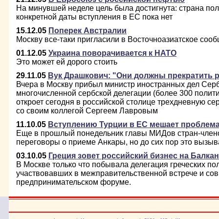
На минувшей неделе цель была достигнута: страна пол
конкретной даты вступления в ЕС пока нет
15.12.05
Поперек Австралии
Москву все-таки пригласили в Восточноазиатское соо
01.12.05
Украина поворачивается к НАТО
Это может ей дорого стоить
29.11.05
Вук Драшкович: "Они должны прекратить 
Вчера в Москву прибыл министр иностранных дел Серб
многочисленной сербской делегации (более 300 полити
откроет сегодня в российской столице трехдневную се
со своим коллегой Сергеем Лавровым
11.10.05
Вступлению Турции в ЕС мешает проблем
Еще в прошлый понедельник главы МИДов стран-член
переговоры о приеме Анкары, но до сих пор это вызыв
03.10.05
Греция зовет российский бизнес на Балка
В Москве только что побывала делегация греческих по
участвовавших в межправительственной встрече и со
предпринимательском форуме.