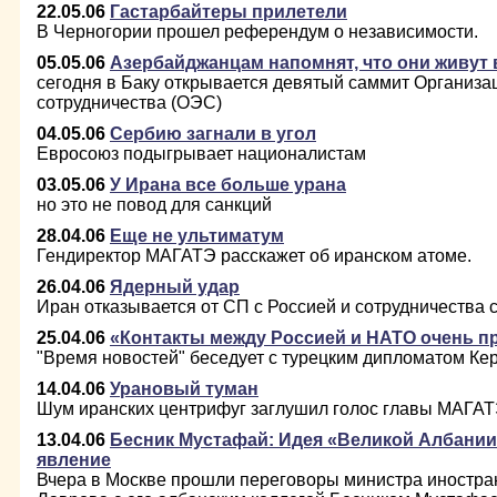
22.05.06
Гастарбайтеры прилетели
В Черногории прошел референдум о независимости.
05.05.06
Азербайджанцам напомнят, что они живут 
сегодня в Баку открывается девятый саммит Организа
сотрудничества (ОЭС)
04.05.06
Сербию загнали в угол
Евросоюз подыгрывает националистам
03.05.06
У Ирана все больше урана
но это не повод для санкций
28.04.06
Еще не ультиматум
Гендиректор МАГАТЭ расскажет об иранском атоме.
26.04.06
Ядерный удар
Иран отказывается от СП с Россией и сотрудничества 
25.04.06
«Контакты между Россией и НАТО очень п
"Время новостей" беседует с турецким дипломатом К
14.04.06
Урановый туман
Шум иранских центрифуг заглушил голос главы МАГАТ
13.04.06
Бесник Мустафай: Идея «Великой Албании»
явление
Вчера в Москве прошли переговоры министра иностра