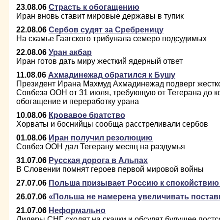
23.08.06
Страсть к обогащению
Иран вновь ставит мировые державы в тупик
22.08.06
Сербов судят за Сребреницу
На скамье Гаагского трибунала семеро подсудимых
22.08.06
Уран акбар
Иран готов дать миру жесткий ядерный ответ
11.08.06
Ахмадинежад обратился к Бушу
Президент Ирана Махмуд Ахмадинежад подверг жестк
Совбеза ООН от 31 июля, требующую от Тегерана до к
обогащение и переработку урана
10.08.06
Кровавое братство
Хорваты и боснийцы сообща расстреливали сербов
01.08.06
Иран получил резолюцию
Совбез ООН дал Тегерану месяц на раздумья
31.07.06
Русская дорога в Альпах
В Словении помнят героев первой мировой войны
27.07.06
Польша призывает Россию к спокойствию
26.07.06
«Польша не намерена увеличивать поставк
21.07.06
Неформально
Лидеры СНГ сходят на скачки и обсудят будущее постс