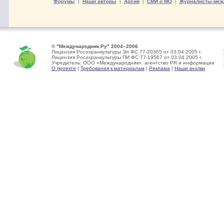
Форумы
|
Наши авторы
|
Архив
|
СМИ о МО
|
Журналисты-меж
© "Международник.Ру" 2004–2006
Лицензия Росохранкультуры Эл ФС 77-20365 от 03.04.2005 г.
Лицензия Росохранкультуры ПИ ФС 77-19567 от 03.04.2005 г.
Учредитель: ООО «Международник», агентство PR и информации
О проекте
|
Требования к материалам
|
Реклама
|
Наши кнопки