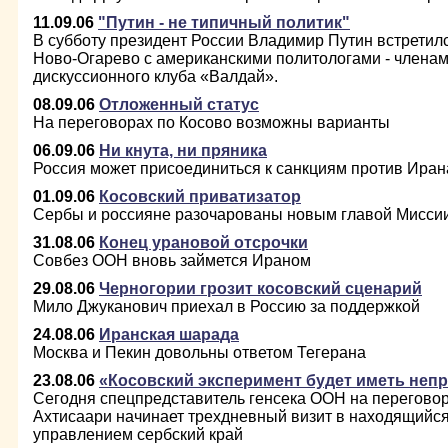
11.09.06
"Путин - не типичный политик"
В субботу президент России Владимир Путин встретилс
Ново-Огарево с американскими политологами - члена
дискуссионного клуба «Валдай».
08.09.06
Отложенный статус
На переговорах по Косово возможны варианты
06.09.06
Ни кнута, ни пряника
Россия может присоединиться к санкциям против Иран
01.09.06
Косовский приватизатор
Сербы и россияне разочарованы новым главой Мисс
31.08.06
Конец урановой отсрочки
Совбез ООН вновь займется Ираном
29.08.06
Черногории грозит косовский сценарий
Мило Джуканович приехал в Россию за поддержкой
24.08.06
Иранская шарада
Москва и Пекин довольны ответом Тегерана
23.08.06
«Косовский эксперимент будет иметь неп
Сегодня спецпредставитель генсека ООН на переговор
Ахтисаари начинает трехдневный визит в находящий
управлением сербский край