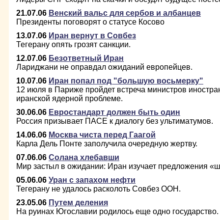
21.07.06
Венский вальс для сербов и албанцев
Президенты поговорят о статусе Косово
13.07.06
Иран вернут в Совбез
Тегерану опять грозят санкции.
12.07.06
Безответный Иран
Лариджани не оправдал ожиданий европейцев.
10.07.06
Иран попал под "большую восьмерку"
12 июля в Париже пройдет встреча министров иностран
иранской ядерной проблеме.
30.06.06
Евростандарт должен быть один
Россия призывает ПАСЕ к диалогу без ультиматумов.
14.06.06
Москва чиста перед Гаагой
Карла Дель Понте заполучила очередную жертву.
07.06.06
Солана хлебавши
Мир застыл в ожидании: Иран изучает предложения «ш
05.06.06
Уран с запахом нефти
Тегерану не удалось расколоть Совбез ООН.
23.05.06
Путем деления
На руинах Югославии родилось еще одно государство.