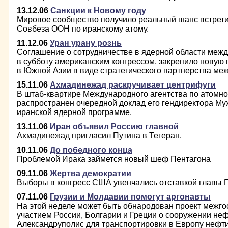
13.12.06
Санкции к Новому году
Мировое сообщество получило реальный шанс встрети
Совбеза ООН по иранскому атому.
11.12.06
Уран урану рознь
Соглашение о сотрудничестве в ядерной области меж
в субботу американским конгрессом, закрепило новую
в Южной Азии в виде стратегического партнерства ме
15.11.06
Ахмадинежад раскручивает центрифуги
В штаб-квартире Международного агентства по атомно
распространен очередной доклад его гендиректора М
иранской ядерной программе.
13.11.06
Иран объявил Россию главной
Ахмадинежад пригласил Путина в Тегеран.
10.11.06
До победного конца
Проблемой Ирака займется новый шеф Пентагона
09.11.06
Жертва демократии
Выборы в конгресс США увенчались отставкой главы 
07.11.06
Грузии и Молдавии помогут аргонавты
На этой неделе может быть обнародован проект межго
участием России, Болгарии и Греции о сооружении не
Александруполис для транспортировки в Европу нефти