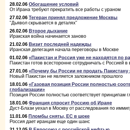
28.02.06
Обогащение условий
От Ирана требуют прекратить все работы с ураном
27.02.06
Тегеран принял предложение Москвы
"Дьявол скрывается в деталях"
26.02.06
Второе дыхание
Иракская война начинается заново
21.02.06
Визит последней надежды
Иранская делегация начала переговоры в Москве
01.02.06
«Пакистан и Россия уже не находятся по 
Пакистан готов всесторонне сотрудничать с Россией в
27.01.06
«Почему бы России не продать Пакистану
Новый Пакистан не является заложником прошлого
18.01.06
«Газовая позиция России полностью соот
глобализации»
Позиция России полностью соответствует принципам 
18.01.06
Франция спросит Россию об Иране
Дуст-Блази уехал в Москву от расследования по имми
11.01.06
Пломбы сняты, ЕС в шоке
Россия дает иранцам еще один шанс
21.12.05
В Евросоюз с российской нефтью