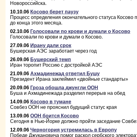
Новороссийска.
10.10.06
Косово берет паузу
Процесс определения окончательного статуса Косово 
до конца этого месяца.
02.10.06
Голосовали по крови и думали о Косово
Голосовали по крови и думали о Косово.
27.09.06
Ирану дали срок
Бушерская АЭС заработает через год
26.09.06
Бушерский темп
Иран торопит Россию с достройкой АЭС
21.09.06
Ахмадинежад ответил Бушу
Президент Ирана заклеймил «двойные стандарты»
20.09.06
Гроза обошла джунгли ООН
Буша и Ахмадинежада разделил перерыв на обед
14.09.06
Косово в тумане
Совбез ООН не прояснил будущий статус края
13.09.06
ООН боится Косово
Сегодня в Нью-Йорке должно пройти заседание Совбе
12.09.06
Черногория устремилась в Европу
Победе Джукановича помог раскол сербского электора