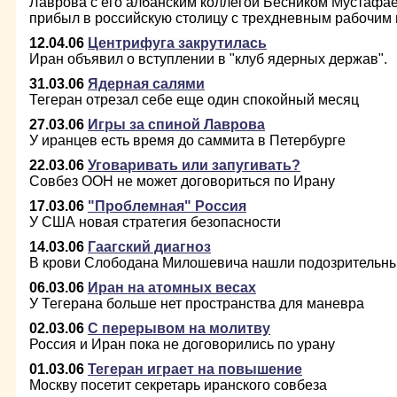
Лаврова с его албанским коллегой Бесником Мустафа
прибыл в российскую столицу с трехдневным рабочим 
12.04.06
Центрифуга закрутилась
Иран объявил о вступлении в "клуб ядерных держав".
31.03.06
Ядерная салями
Тегеран отрезал себе еще один спокойный месяц
27.03.06
Игры за спиной Лаврова
У иранцев есть время до саммита в Петербурге
22.03.06
Уговаривать или запугивать?
Совбез ООН не может договориться по Ирану
17.03.06
"Проблемная" Россия
У США новая стратегия безопасности
14.03.06
Гаагский диагноз
В крови Слободана Милошевича нашли подозрительны
06.03.06
Иран на атомных весах
У Тегерана больше нет пространства для маневра
02.03.06
С перерывом на молитву
Россия и Иран пока не договорились по урану
01.03.06
Тегеран играет на повышение
Москву посетит секретарь иранского совбеза