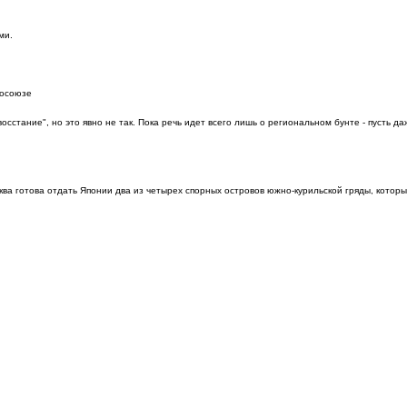
ми.
росоюзе
стание", но это явно не так. Пока речь идет всего лишь о региональном бунте - пусть да
ва готова отдать Японии два из четырех спорных островов южно-курильской гряды, которы