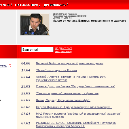
БЕККИН Ренат Ирикович
Преподаватель кафедры ЮНЕСКО
МГИМО (у) МИД РФ
Ислам от монаха Багиры: модная книга о шариате
подписаться
на рассылку
04.06
Василий Бойко проходит по 4 уголовным делам
тать
17.04
"Зенит" пострадал за Косово
03.04
Андрей Алпатов "откусит" о Турции и Египта 10%
туристического потока
25.03
О книге Дмитрия Лекуха "Хардкор белого меньшинства"
23.03
"Умники и умницы": итоги четверть финалов
03.03
и
Виват, Медвед! Русь, лови позитифф!!!
02.02
Сергей Лукьяненко. Про уезжающих и отъезжающих...
07.01
МИД России высмеял "свободный и справедливый характер"
грузинских выборов
07.01
РОЖДЕСТВЕНСКОЕ ПОСЛАНИЕ Святейшего Патриарха
Московского и всея Руси Алексия II