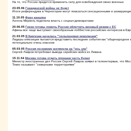
На то, что России придется применить силу для освобождения своих военных
23.05.06
Гражданской войны не будет
Итоги референдума в Черногории могут показаться сенсационными и шокирующи
11.10.05
Фрау канцлер
Ангела Меркель поделила власть с социал-демократами
20.06.05
Греки готовы помочь России облегчить визовый режим с ЕС
Афины все чаще выступают своеобразным лоббистом российских интересов в Ев
21.03.05
В Киргизии началась "тюльпановая революция"
Лидеры оппозиции пытаются представить последние события как "общенародное вос
потенциально очень опасном
05.03.05
Россия по-новому взглянула на "ось зла"
Сергей Лавров потребовал вывода сирийских войск из Ливана
15.11.04
Москва готова отдать японцам часть Курил
Министр иностранных дел России Сергей Лавров заявил в телеинтервью, что Моск
Токио называют "северными территориями"