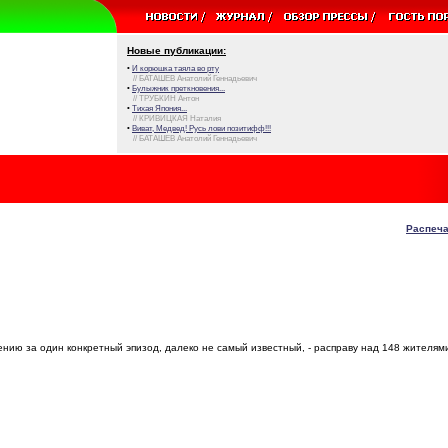
Новые публикации:
•
И корюшка таяла во рту
// БАТАШЕВ Анатолий Геннадьевич
•
Булыжник преткновения...
// ТРУБКИН Антон
•
Тихая Япония...
// КРИВИЦКАЯ Наталия
•
Виват, Медвед! Русь лови позитифф!!!
// БАТАШЕВ Анатолий Геннадьевич
Распеча
нию за один конкретный эпизод, далеко не самый известный, - расправу над 148 жителям