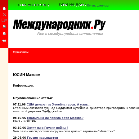
Куплю диплом
Журналисты
ЮСИН Максим
Информация:
Опубликованные статьи:
07.11.06
США делают из Хусейна героя. А жаль...
Странным оказался суд над Саддамом Хусейном. Диктатора приговорили к повеше
шиитской деревни Эд-Дуджейль.
05.10.06
Правильно ли повела себя Москва?
ПРО и КОНТРА
03.10.06
Хотят ли в Грузии войны?
Чем закончится российско-грузинский кризис: варианты "Известий"
29.09.06
Грузия нарывается