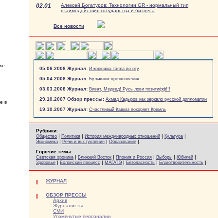
02.01
Алексей Богатуров: Технологии GR - нормальный тип
взаимодействия государства и бизнеса
Все новости
же
05.06.2008 Журнал:
И корюшка таяла во рту
05.04.2008 Журнал:
Булыжник преткновения...
03.03.2008 Журнал:
Виват, Медвед! Русь лови позитифф!!!
29.10.2007 Обзор прессы:
Ахмад Кадыров как зеркало русской дипломатии
е в
19.10.2007 Журнал:
Счастливый Кавказ покоряет Кремль
Рубрики:
|
|
|
|
Общество
Политика
История международных отношений
Культура
|
|
|
Экономика
Речи и выступления
Образование
Горячие темы:
|
|
|
|
|
Светская хроника
Ближний Восток
Япония и Россия
Выборы
Юбилей
|
|
|
|
|
Здоровье
Болонский процесс
МАГАТЭ
Безопасность
Благотворительность
ЖУРНАЛ
ОБЗОР ПРЕССЫ
Архив
Журналисты
СМИ
Упомянутые персоналии