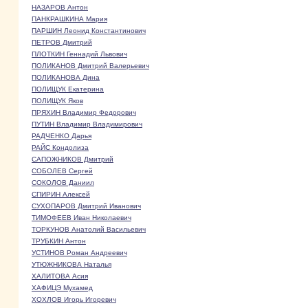
НАЗАРОВ Антон
ПАНКРАШКИНА Мария
ПАРШИН Леонид Константинович
ПЕТРОВ Дмитрий
ПЛОТКИН Геннадий Львович
ПОЛИКАНОВ Дмитрий Валерьевич
ПОЛИКАНОВА Дина
ПОЛИЩУК Екатерина
ПОЛИЩУК Яков
ПРЯХИН Владимир Федорович
ПУТИН Владимир Владимирович
РАДЧЕНКО Дарья
РАЙС Кондолиза
САПОЖНИКОВ Дмитрий
СОБОЛЕВ Сергей
СОКОЛОВ Даниил
СПИРИН Алексей
СУХОПАРОВ Дмитрий Иванович
ТИМОФЕЕВ Иван Николаевич
ТОРКУНОВ Анатолий Васильевич
ТРУБКИН Антон
УСТИНОВ Роман Андреевич
УТЮЖНИКОВА Наталья
ХАЛИТОВА Асия
ХАФИЦЭ Мухамед
ХОХЛОВ Игорь Игоревич