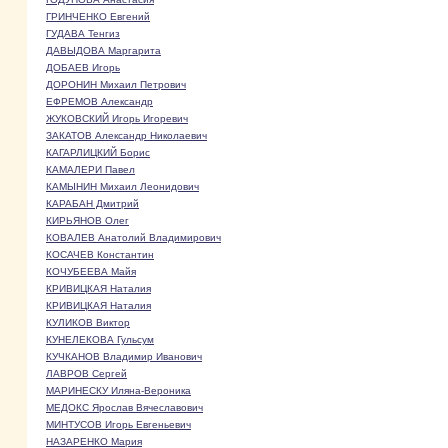
ГРИНЧЕНКО Евгений
ГУДАВА Тенгиз
ДАВЫДОВА Маргарита
ДОБАЕВ Игорь
ДОРОНИН Михаил Петрович
ЕФРЕМОВ Александр
ЖУКОВСКИЙ Игорь Игоревич
ЗАКАТОВ Александр Николаевич
КАГАРЛИЦКИЙ Борис
КАМАЛЕРИ Павел
КАМЫНИН Михаил Леонидович
КАРАБАН Дмитрий
КИРЬЯНОВ Олег
КОВАЛЕВ Анатолий Владимирович
КОСАЧЕВ Константин
КОЧУБЕЕВА Майя
КРИВИЦКАЯ Наталия
КРИВИЦКАЯ Наталия
КУЛИКОВ Виктор
КУНЕЛЕКОВА Гульсум
КУЧКАНОВ Владимир Иванович
ЛАВРОВ Сергей
МАРИНЕСКУ Иляна-Вероника
МЕДОКС Ярослав Вячеславович
МИНТУСОВ Игорь Евгеньевич
НАЗАРЕНКО Мария