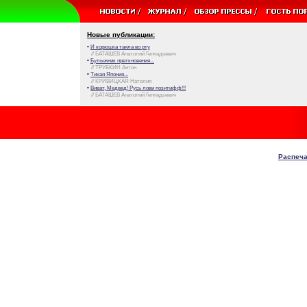
Новые публикации:
•
И корюшка таяла во рту
// БАТАШЕВ Анатолий Геннадьевич
•
Булыжник преткновения...
// ТРУБКИН Антон
•
Тихая Япония...
// КРИВИЦКАЯ Наталия
•
Виват, Медвед! Русь лови позитифф!!!
// БАТАШЕВ Анатолий Геннадьевич
Распеча