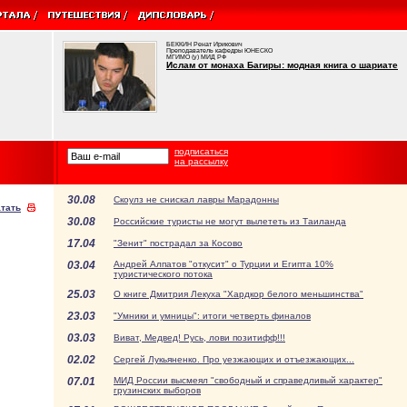
БЕККИН Ренат Ирикович
Преподаватель кафедры ЮНЕСКО
МГИМО (у) МИД РФ
Ислам от монаха Багиры: модная книга о шариате
подписаться
на рассылку
30.08
Скоулз не снискал лавры Марадонны
тать
30.08
Российские туристы не могут вылететь из Таиланда
17.04
"Зенит" пострадал за Косово
03.04
Андрей Алпатов "откусит" о Турции и Египта 10%
туристического потока
25.03
О книге Дмитрия Лекуха "Хардкор белого меньшинства"
23.03
"Умники и умницы": итоги четверть финалов
03.03
Виват, Медвед! Русь, лови позитифф!!!
02.02
Сергей Лукьяненко. Про уезжающих и отъезжающих...
07.01
МИД России высмеял "свободный и справедливый характер"
грузинских выборов