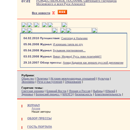
07.01
РОЖДЕСТВЕНСКОЕ ПОСЛАНИЕ Святейшего Патриарха
Московского и всея Руси Алексия II
Все новости
04.02.2010 Путешествия:
Снегопад в Нальчике
05.06.2008 Журнал:
И корюшка таяла во рту
05.04.2008 Журнал:
Булыжник преткновения...
03.03.2008 Журнал:
Виват, Медвед! Русь лови позитифф!!!
29.10.2007 Обзор прессы:
Ахмад Кадыров как зеркало русской дипломатии
Рубрики:
|
|
|
|
Общество
Политика
История международных отношений
Культура
|
|
|
Экономика
Речи и выступления
Образование
Горячие темы:
|
|
|
|
|
Светская хроника
Ближний Восток
Япония и Россия
Выборы
Юбилей
|
|
|
|
|
Здоровье
Болонский процесс
МАГАТЭ
Безопасность
Благотворительность
ЖУРНАЛ
Архив
Наши авторы
ОБЗОР ПРЕССЫ
ГОСТЬ ПОРТАЛА