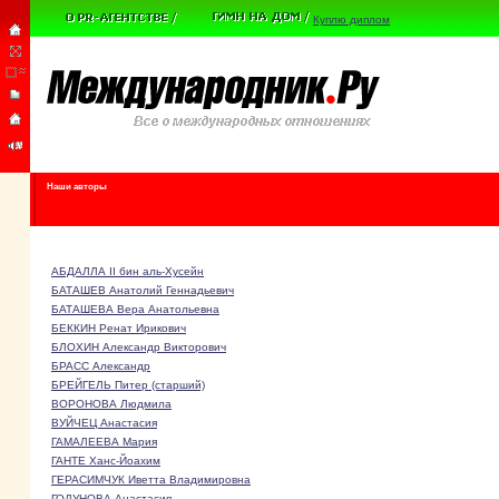
Куплю диплом
Наши авторы
АБДАЛЛА II бин аль-Хусейн
БАТАШЕВ Анатолий Геннадьевич
БАТАШЕВА Вера Анатольевна
БЕККИН Ренат Ирикович
БЛОХИН Александр Викторович
БРАСС Александр
БРЕЙГЕЛЬ Питер (старший)
ВОРОНОВА Людмила
ВУЙЧЕЦ Анастасия
ГАМАЛЕЕВА Мария
ГАНТЕ Ханс-Йоахим
ГЕРАСИМЧУК Иветта Владимировна
ГОДУНОВА Анастасия