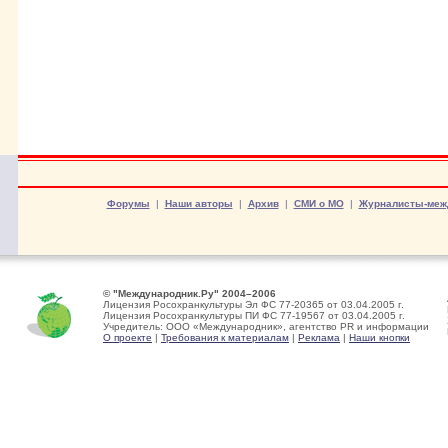
Форумы
|
Наши авторы
|
Архив
|
СМИ о МО
|
Журналисты-меж
© "Международник.Ру" 2004–2006
Лицензия Росохранкультуры Эл ФС 77-20365 от 03.04.2005 г.
Лицензия Росохранкультуры ПИ ФС 77-19567 от 03.04.2005 г.
Учредитель: ООО «Международник», агентство PR и информации
О проекте
|
Требования к материалам
|
Реклама
|
Наши кнопки