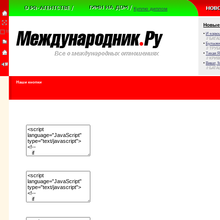
Куплю диплом
Новые
•
И корюш
// БАТА
•
Булыжни
// ТРУ
•
Тихая Я
// КРИ
•
Виват, 
// БАТА
Наши кнопки