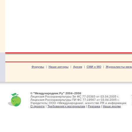
Форумы
|
Наши авторы
|
Архив
|
СМИ о МО
|
Журналисты-меж
© "Международник.Ру" 2004–2006
Лицензия Росохранкультуры Эл ФС 77-20365 от 03.04.2005 г.
Лицензия Росохранкультуры ПИ ФС 77-19567 от 03.04.2005 г.
Учредитель: ООО «Международник», агентство PR и информации
О проекте
|
Требования к материалам
|
Реклама
|
Наши кнопки