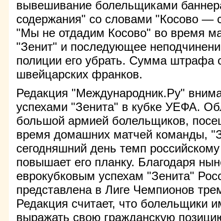
вывешивание болельщиками баннера
содержания" со словами "Косово — 
"Мы не отдадим Косово" во время м
"Зенит" и последующее неподчинен
полиции его убрать. Сумма штрафа 
швейцарских франков.
Редакция "Международник.Ру" внима
успехами "Зенита" в кубке УЕФА. О
большой армией болельщиков, посе
время домашних матчей команды, "З
сегодняшний день темп российскому
повышает его планку. Благодаря ны
еврокубковым успехам "Зенита" Росс
представлена в Лиге Чемпионов тре
Редакция считает, что болельщики 
выражать свою гражданскую позицию