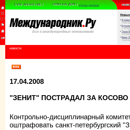
Куплю диплом
Новые
•
И корюш
// БАТА
•
Булыжни
// ТРУ
•
Тихая Я
// КРИ
•
Виват, 
// БАТА
НОВОСТИ
17.04.2008
"ЗЕНИТ" ПОСТРАДАЛ ЗА КОСОВО
Контрольно-дисциплинарный комите
оштрафовать санкт-петербургский "З