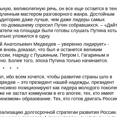
ную, великолепную речь, он все еще остается в тен
подлинным мастером разговорного жанра. Достойным
аудиторию даже лучше, чем даже лидеры самых
о по-домашнему спросил Путин собравшихся. – «Дай
шатели на площади были готовы слушать Путина хоть
ельно уложился в одну.
й Анатольевич Медведев – уверенно лидирует» -
я вновь доказал, что был и останется великим
ссии. Наряду с Пушкиным, Петром I, Гагариным и
о. Более того, эпоха Путина только начинается.
* * *
, ибо всем хочется, чтобы развитие страны шло в
едведев – это президент нашей надежды, президент
енсивно позиционируют как лидера молодого поколе
же не застал коммунизм в его апогее, тех, кто имеет
низмом» образование. Тех, кто готов двигать Росси
ализацию долгосрочной стратегии развития России.