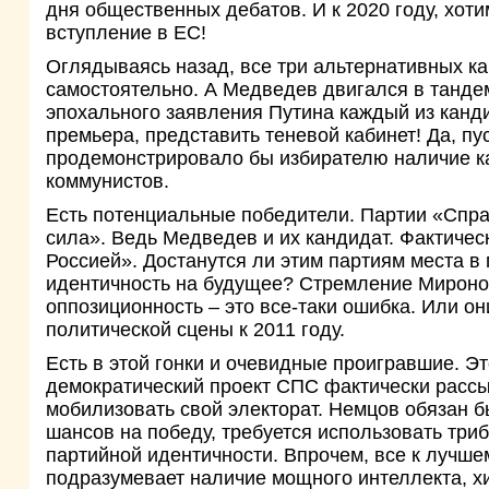
дня общественных дебатов. И к 2020 году, хоти
вступление в ЕС!
Оглядываясь назад, все три альтернативных 
самостоятельно. А Медведев двигался в тандем
эпохального заявления Путина каждый из канд
премьера, представить теневой кабинет! Да, пу
продемонстрировало бы избирателю наличие кад
коммунистов.
Есть потенциальные победители. Партии «Спра
сила». Ведь Медведев и их кандидат. Фактичес
Россией». Достанутся ли этим партиям места в
идентичность на будущее? Стремление Мироно
оппозиционность – это все-таки ошибка. Или о
политической сцены к 2011 году.
Есть в этой гонки и очевидные проигравшие. Э
демократический проект СПС фактически рассы
мобилизовать свой электорат. Немцов обязан бы
шансов на победу, требуется использовать триб
партийной идентичности. Впрочем, все к лучше
подразумевает наличие мощного интеллекта, хит