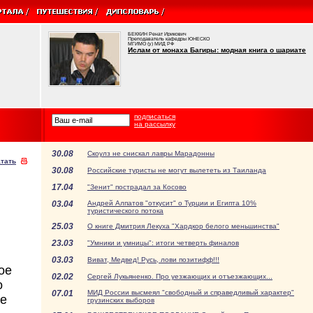
БЕККИН Ренат Ирикович
Преподаватель кафедры ЮНЕСКО
МГИМО (у) МИД РФ
Ислам от монаха Багиры: модная книга о шариате
подписаться
на рассылку
30.08
Скоулз не снискал лавры Марадонны
тать
30.08
Российские туристы не могут вылететь из Таиланда
17.04
"Зенит" пострадал за Косово
03.04
Андрей Алпатов "откусит" о Турции и Египта 10%
туристического потока
25.03
О книге Дмитрия Лекуха "Хардкор белого меньшинства"
23.03
"Умники и умницы": итоги четверть финалов
03.03
Виват, Медвед! Русь, лови позитифф!!!
ое
02.02
Сергей Лукьяненко. Про уезжающих и отъезжающих...
о
07.01
МИД России высмеял "свободный и справедливый характер"
те
грузинских выборов