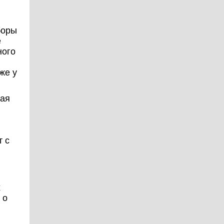
боры
е
ного
же у
кая
т с
х
 о