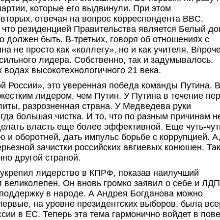
артии, которые его выдвинули. При этом
вторых, отвечая на вопрос корреспондента BBC,
, что резиденцией Правительства является Белый до
о должен быть. В-третьих, говоря об отношениях с
 не просто как «коллегу», но и как учителя. Впроч
ильного лидера. Собственно, так и задумывалось.
х водах высокотехнологичного 21 века.
 России», это уверенная победа команды Путина. 
жестким лидером, чем Путин. У Путина в течение пе
литы, разрозненная страна. У Медведева руки
гда большая чистка. И то, что по разным причинам н
делать власть еще более эффективной. Еще чуть-чут
 и оборотней, дать импульс борьбе с коррупцией. А,
ерьезной зачистки российских авгиевых конюшен. Так
нно другой страной.
 укрепил лидерство в КПРФ, показав наилучший
 великолепен. Он вновь громко заявил о себе и ЛД
 поддержку в народе. А Андрея Богданова можно
первые, на уровне президентских выборов, была все
сии в ЕС. Теперь эта тема гармонично войдет в пове