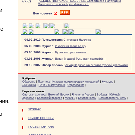
07.01
РОЖДЕСТВЕНСКОЕ ПОСЛАНИЕ Святейшего Патриарха
Московского и всея Руси Алексия II
и
Все новости
те
04.02.2010 Путешествия:
Снегопад в Нальчике
05.06.2008 Журнал:
И корюшка таяла во рту
05.04.2008 Журнал:
Булыжник преткновения...
03.03.2008 Журнал:
Виват, Медвед! Русь лови позитифф!!!
29.10.2007 Обзор прессы:
Ахмад Кадыров как зеркало русской дипломатии
Рубрики:
|
|
|
|
Общество
Политика
История международных отношений
Культура
|
|
|
Экономика
Речи и выступления
Образование
Горячие темы:
|
|
|
|
|
Светская хроника
Ближний Восток
Япония и Россия
Выборы
Юбилей
|
|
|
|
|
Здоровье
Болонский процесс
МАГАТЭ
Безопасность
Благотворительность
ния.
ЖУРНАЛ
ю
ОБЗОР ПРЕССЫ
ГОСТЬ ПОРТАЛА