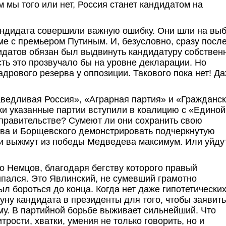
м мы того или нет, Россия станет кандидатом на
кандидата совершили важную ошибку. Они шли на вы
е с премьером Путиным. И, безусловно, сразу посл
идатов обязан был выдвинуть кандидатуру собствен
сть это прозвучало бы на уровне декларации. Но
рового резерва у оппозиции. Такового пока нет! Да
ведливая Россия», «Аграрная партия» и «Гражданс
ки указанные партии вступили в коалицию с «Единой
 правительстве? Сумеют ли они сохранить свою
ва и Борщевского демонстрировать подчеркнутую
ни выжмут из победы Медведева максимум. Или уйду
то Немцов, благодаря бегству которого правый
пался. Это Явлинский, не сумевший грамотно
л бороться до конца. Когда нет даже гипотетически
уну кандидата в президенты для того, чтобы заявить
му. В партийной борьбе выживает сильнейший. Что
рости, хватки, умения не только говорить, но и