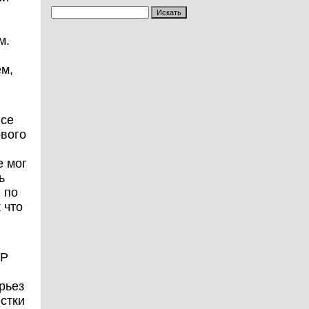
м.
ем,
Все
рвого
е мог
ь
 по
 что
ПР
рьез
стки