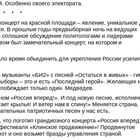
й. Особенно своего электората.
* * *
концерт на красной площади – явление, уникальное
тся. В прошлые годы предвыборная ночь на ведущих
 - сплошное обсуждение политологами и лидерами
ивом был замечательный концерт, на котором и
ало время объединить для укрепления России усили
 музыканты «БИ2» с песней «Остаться в живых» - г
выборы – это и есть «Последний герой». Желающих 
и побеждает только один. Медведев.
ном «Россия вперед!». И под новую песню, исполне
ет крылья! И ветер нам в спину!» Меняется страна,
ательных патриотичных песен у нас есть.
что логотип грандиозного концерта «Россия вперед
 фестиваля «Клинское продвижение»! Продвинутое
от и оно возьмет бразды управления страной.