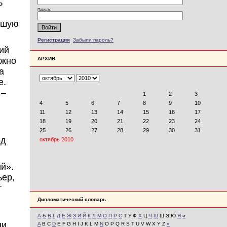
ь
Пароль:
чшую
Регистрация
Забыли пароль?
ий
ожно
АРХИВ
а
е.
 –
од
й».
ьер,
т
Дипломатический словарь
А
Б
В
Г
Д
Е
Ж
З
И
Й
К
Л
М
О
П
Р
С
Т У Ф
Х
Ц
Ч
Ш
Щ Э Ю
Я
и
ни
A
B C
D
E F G H I J K L M
N
O P Q R S T U V W X Y Z
«