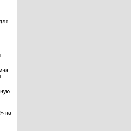
 для
я
имна
и
нную
!» на