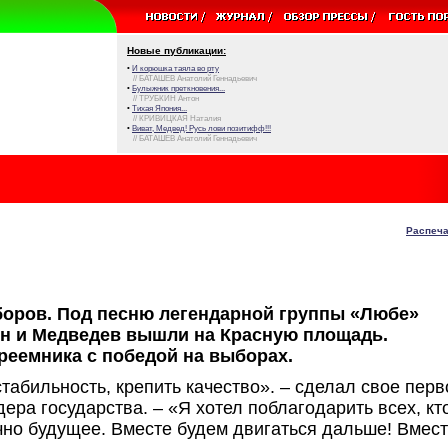
Новые публикации:
•
И корюшка таяла во рту
// БАТАШЕВ Анатолий Геннадьевич
•
Булыжник преткновения...
// ТРУБКИН Антон
•
Тихая Япония...
// КРИВИЦКАЯ Наталия
•
Виват, Медвед! Русь лови позитифф!!!
// БАТАШЕВ Анатолий Геннадьевич
Распеча
боров. Под песню легендарной группы «Любе»
тин и Медведев вышли на Красную площадь.
реемника с победой на выборах.
стабильность, крепить качество». – сделал свое перв
ера государства. – «Я хотел поблагодарить всех, кт
но будущее. Вместе будем двигаться дальше! Вмес