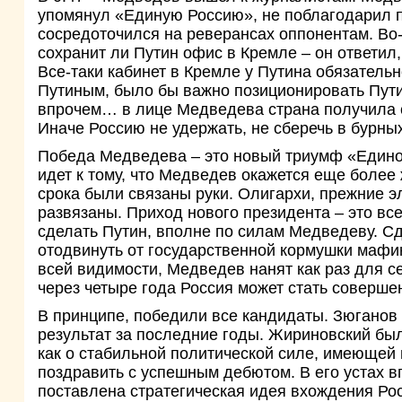
упомянул «Единую Россию», не поблагодарил п
сосредоточился на реверансах оппонентам. Во-
сохранит ли Путин офис в Кремле – он ответил
Все-таки кабинет в Кремле у Путина обязательн
Путиным, было бы важно позиционировать Путина
впрочем… в лице Медведева страна получила с
Иначе Россию не удержать, не сберечь в бурны
Победа Медведева – это новый триумф «Единой
идет к тому, что Медведев окажется еще более 
срока были связаны руки. Олигархи, прежние э
развязаны. Приход нового президента – это все
сделать Путин, вполне по силам Медведеву. С
отодвинуть от государственной кормушки мафию
всей видимости, Медведев нанят как раз для с
через четыре года Россия может стать соверше
В принципе, победили все кандидаты. Зюганов
результат за последние годы. Жириновский был
как о стабильной политической силе, имеющей
поздравить с успешным дебютом. В его устах в
поставлена стратегическая идея вхождения Рос