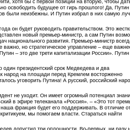
йти, хотя бы с первой позиции на вторую, чтобы дат
но освободить будущее от гирь прошлого! Да, Путин
сов были неизбежны. И Путин избрал в них самую лу
ода он будет руководить правительством. Это жестк
дставлен новый премьер-министр, а сам Путин возм
дач национального развития. Премьер-министр всегд
 важно, но стратегическое управление – еще важне
утин – это две трети капитализации России». Путин
то один президентский срок Медведева и два
как народ на площади перед Кремлем восторженно
талось уговорить Путина! А русский, российский нар
дент не уходит. Он имеет огромный потенциал знани
кий в эфире телеканала «Россия». – «Это тот прем
 наша фракция будет его поддерживать. В отличие о
критикуем, мы помогаем власти. Стараться найти
дев допустил три оплошности. Во-первых, ни разу 