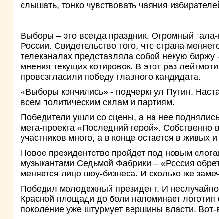
слышать, тонко чувствовать чаяния избирателе
Выборы – это всегда праздник. Огромный гала-
России. Свидетельство того, что страна меняе
телеканалах представляла собой некую биржу
мнения текущих котировок. В этот раз лейтмот
провозгласили победу главного кандидата.
«Выборы кончились» - подчеркнул Путин. Наст
всем политическим силам и партиям.
Победители ушли со сцены, а на нее поднялись
мега-проекта «Последний герой». Собственно 
участников много, а в конце остается в живых 
Новое президентство пройдет под новым слога
музыкантами Седьмой Фабрики – «Россия обрета
меняется лицо шоу-бизнеса. И сколько же замеч
Победил молодежный президент. И неслучайно, 
Красной площади до боли напоминает логотип
поколение уже штурмует вершины власти. Вот-в