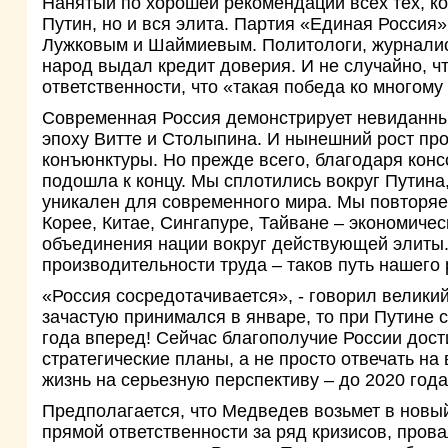
Нанятый по хорошей рекомендации всех тех, ко
Путин, но и вся элита. Партия «Единая Россия»,
Лужковым и Шаймиевым. Политологи, журналист
народ выдал кредит доверия. И не случайно, ч
ответственности, что «такая победа ко многому
Современная Россия демонстрирует невиданные
эпоху Витте и Столыпина. И нынешний рост про
конъюнктуры. Но прежде всего, благодаря кон
подошла к концу. Мы сплотились вокруг Путина
уникален для современного мира. Мы повторяем
Корее, Китае, Сингапуре, Тайване – экономиче
объединения нации вокруг действующей элиты
производительности труда – таков путь нашего 
«Россия сосредотачивается», - говорил велики
зачастую принимался в январе, то при Путине с
года вперед! Сейчас благополучие России дости
стратегические планы, а не просто отвечать на
жизнь на серьезную перспективу – до 2020 год
Предполагается, что Медведев возьмет в новый 
прямой ответственности за ряд кризисов, прова