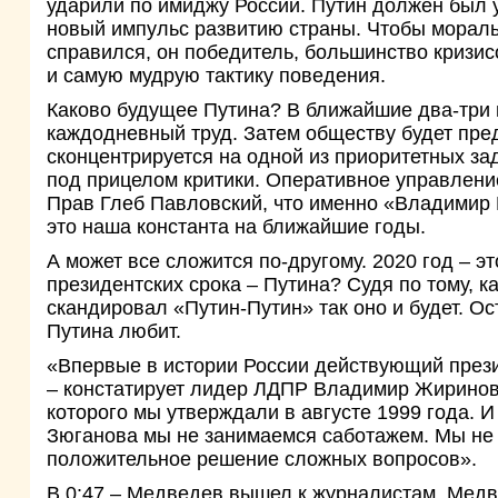
ударили по имиджу России. Путин должен был у
новый импульс развитию страны. Чтобы мораль
справился, он победитель, большинство кризи
и самую мудрую тактику поведения.
Каково будущее Путина? В ближайшие два-три г
каждодневный труд. Затем обществу будет пре
сконцентрируется на одной из приоритетных за
под прицелом критики. Оперативное управление
Прав Глеб Павловский, что именно «Владимир П
это наша константа на ближайшие годы.
А может все сложится по-другому. 2020 год – э
президентских срока – Путина? Судя по тому, 
скандировал «Путин-Путин» так оно и будет. Ос
Путина любит.
«Впервые в истории России действующий прези
– констатирует лидер ЛДПР Владимир Жириновс
которого мы утверждали в августе 1999 года. И
Зюганова мы не занимаемся саботажем. Мы не 
положительное решение сложных вопросов».
В 0:47 – Медведев вышел к журналистам. Медве