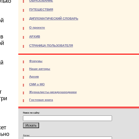
лько
ОБРАЗОВАНИЕ
ПУТЕШЕСТВИЯ
ДИПЛОМАТИЧЕСКИЙ СЛОВАРЬ
ой
О проекте
 в
АРХИВ
ой
СТРАНИЦА ПОЛЬЗОВАТЕЛЯ
Форумы
ой
Наши авторы
Архив
СМИ о МО
т
Журналисты-международники
три
Гостевая книга
Поиск по сайту:
сет
льно
Логин: