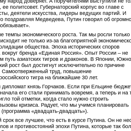
му народ доверяет. А поручителями выступили не то
 ее политсовет. Губернаторский корпус во главе с
ы, деятели искусства, лидеры ведущих партий. И
то поздравляя Медведева, Путин говорил об огромн
 обязывает».
 темпы экономического роста. Так мы росли только
исходит не только из-за благоприятной экономическ
солидации общества. Эпоха исторических споров
, вокруг бренда «Единая Россия». Опыт России – не
 путь азиатских тигров и драконов. В Японии, Южн
ский рост был достигнут исключительно по причине
. Самоотверженный труд, повышение
российского тигра на ближайшие 30 лет.
й дипломат князь Горчаков. Если при Ельцине бюдже
начала его стали принимать вовремя, а теперь и на 
гло той отметки, когда стало нужно строить
 вызовы кризиса. Радует, что мы учимся планировать
а (программа «двадцать-двадцать»).
срок все лучшее, что есть в курсе Путина. Он не не
лов и противостояний эпохи Путина, которые так бо