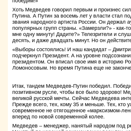
победим!»
Хоть Медведев говорил первым и произнес силь
Путина. А Путин за восемь лет у власти стал 
звания народного артиста России. Он держал 
популярных групп страны. «Замерзли?» - как-т
мне одну минуту! Дадите?» Телезрители и слу
десять, и даже двадцать минут. Но он действит
«Выборы состоялись! И наш кандидат – Дмитри
подчеркнул Президент. А на уровне подсознани
президентом. Он вписал свое имя в историю Ро
Ломоносовым. Но время Путина еще не закончен
Итак, тандем Медведев-Путин победил. Победил
позитивном русле, чтобы все было здорово! М
великой русской мечты. Сейчас Медведева инт
Прежде всего, тех, кому 35 и меньше. Тех, кто у
современное не отягощенное «марксизмом-лени
вперед по новой современной колее.
Медведев – менеджер, нанятый народом под ре