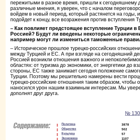
пережитыми в разное время, пришли к сегодняшнему 
различные мнения, я уверен, что с началом переговор
войдем в новый период, который растянется на годы, и
подойдет к концу, все возражения против вступления Т
– Как повлияет предстоящее вступление Турции в 
Россией? Будут ли введены некоторые ограничени
например могут ли измениться таможенные правила
– Историческое прошлое турецко-российских отношени
между Турцией и ЕС. А при взгляде на сегодняшний де
Россией возникли отношения важного и непоколебимог
областях: от туризма до экономики, от энергетики до в
стороны, ЕС также занимает сегодня положение самог
Турции. Поэтому мы решительно намерены вести проце
турецко-российские отношения таким образом, чтобы о
наносился урон нашим взаимным интересам. Мы уверен
дополнят друг друга.
№ 130/
Политика
3878
Общество
502
Культура
57
Экономика
1107