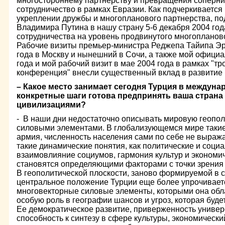
многостороннему партнерству и превращения сопернич
сотрудничество в рамках Евразии. Как подчеркивается
укреплении дружбы и многопланового партнерства, по
Владимира Путина в нашу страну 5-6 декабря 2004 го
сотрудничества на уровень продвинутого многопланов
Рабочие визиты премьер-министра Реджепа Тайипа Эр
года в Москву и нынешний в Сочи, а также мой офици
года и мой рабочий визит в мае 2004 года в рамках "т
конференция" внесли существенный вклад в развитие
– Какое место занимает сегодня Турция в междун
конкретные шаги готова предпринять ваша страна 
цивилизациями?
- В наши дни недостаточно описывать мировую геопол
силовыми элементами. В глобализующемся мире такие 
армия, численность населения сами по себе не выража
такие динамические понятия, как политические и соци
взаимовлияние социумов, гармония культур и экономи
становятся определяющими факторами с точки зрения 
В геополитической плоскости, заново формируемой в с
центральное положение Турции еще более упрочиваетс
многовекторные силовые элементы, которыми она обла
особую роль в географии шансов и угроз, которая будет
Ее демократическое развитие, приверженность униве
способность к синтезу в сфере культуры, экономическ