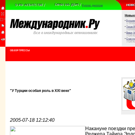
Куплю диплом
Новые
•
Булыжни
// ТРУ
•
Тихая Я
// КРИ
•
Виват, 
// БАТА
•
Счастли
// БАТА
ОБЗОР ПРЕССЫ
"У Турции особая роль в XXI веке"
2005-07-18 12:12:40
Накануне поездки пр
Реджепа Тайипа Эрдо