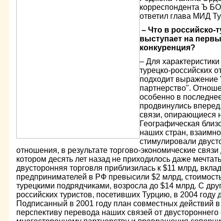
корреспондента Ъ 
ответил глава МИД 
– Что в российско-
выступает на первы
конкуренция?
– Для характеристики
турецко-российских о
подходит выражение 
партнерство". Отнош
особенно в последнее
продвинулись вперед
связи, опирающиеся н
Географическая близо
наших стран, взаимно
стимулировали двуст
отношения, в результате торгово-экономические связи 
котором десять лет назад не приходилось даже мечтать
двусторонняя торговля приблизилась к $11 млрд, вкла
предпринимателей в РФ превысили $2 млрд, стоимост
турецкими подрядчиками, возросла до $14 млрд. С дру
российских туристов, посетивших Турцию, в 2004 году д
Подписанный в 2001 году план совместных действий в
перспективу перевода наших связей от двустороннего 