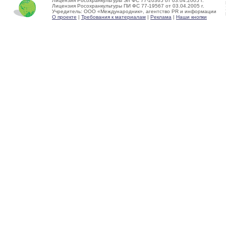
Лицензия Росохранкультуры Эл ФС 77-20365 от 03.04.2005 г.
Лицензия Росохранкультуры ПИ ФС 77-19567 от 03.04.2005 г.
Учредитель: ООО «Международник», агентство PR и информации
О проекте
|
Требования к материалам
|
Реклама
|
Наши кнопки