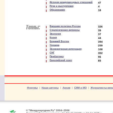
История международных отношений
47
Речи и выступления
4
Образование
18
Внешняя политика России
326
Стратегические интересы
39
Экология
37
Корея
44
Ближний Восток
394
Украина
259
Экономическая интеграция
108
СНГ
352
Прибалтика
96
Европейский союз
85
Форумы
|
Наши авторы
|
Архив
|
СМИ о МО
|
Журналисты-меж
© "Международник.Ру" 2004–2006