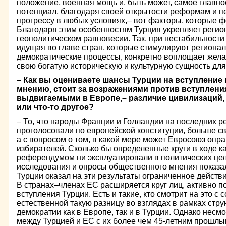
положение, военная мощь и, быть может, самое главно
потенциал, благодаря своей открытости реформам и 
прогрессу в любых условиях,– вот факторы, которые 
Благодаря этим особенностям Турция укрепляет регио
геополитическом равновесии. Так, при нестабильности
идущая во главе стран, которые стимулируют регионал
демократические процессы, конкретно воплощает жела
свою богатую историческую и культурную сущность дл
– Как вы оцениваете шансы Турции на вступление 
мнению, стоит за возражениями против вступления
выдвигаемыми в Европе,– различие цивилизаций, 
или что-то другое?
– То, что народы Франции и Голландии на последних 
проголосовали по европейской конституции, больше св
а с вопросом о том, в какой мере может Евросоюз опр
избирателей. Сколько бы определенные круги в ходе 
референдумом ни эксплуатировали в политических цел
исследования и опросы общественного мнения показал
Турции оказал на эти результаты ограниченное действи
В странах–членах ЕС расширяется круг лиц, активно
вступления Турции. Есть и такие, кто смотрит на это с
естественной такую разницу во взглядах в рамках стр
демократии как в Европе, так и в Турции. Однако несм
между Турцией и ЕС с их более чем 45-летним прошлым