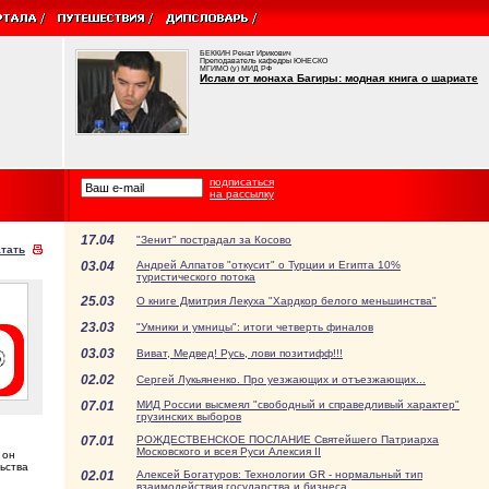
БЕККИН Ренат Ирикович
Преподаватель кафедры ЮНЕСКО
МГИМО (у) МИД РФ
Ислам от монаха Багиры: модная книга о шариате
подписаться
на рассылку
17.04
"Зенит" пострадал за Косово
тать
03.04
Андрей Алпатов "откусит" о Турции и Египта 10%
туристического потока
25.03
О книге Дмитрия Лекуха "Хардкор белого меньшинства"
23.03
"Умники и умницы": итоги четверть финалов
03.03
Виват, Медвед! Русь, лови позитифф!!!
02.02
Сергей Лукьяненко. Про уезжающих и отъезжающих...
07.01
МИД России высмеял "свободный и справедливый характер"
грузинских выборов
07.01
РОЖДЕСТВЕНСКОЕ ПОСЛАНИЕ Святейшего Патриарха
Московского и всея Руси Алексия II
 он
ьства
02.01
Алексей Богатуров: Технологии GR - нормальный тип
взаимодействия государства и бизнеса