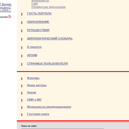
Журналисты
СМИ
 Вадим
Упомянутые персоналии
рсантъ"
 2005 г.
ГОСТЬ ПОРТАЛА
оналии
ОБРАЗОВАНИЕ
ПУТЕШЕСТВИЯ
ДИПЛОМАТИЧЕСКИЙ СЛОВАРЬ
О проекте
АРХИВ
СТРАНИЦА ПОЛЬЗОВАТЕЛЯ
Форумы
Наши авторы
Архив
СМИ о МО
Журналисты-международники
Гостевая книга
Поиск по сайту: