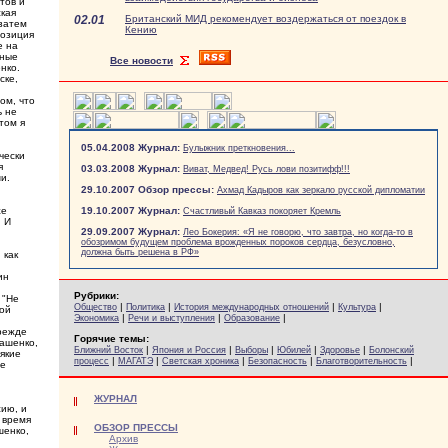
тов и
ская
02.01
Британский МИД рекомендует воздержаться от поездок в
 затем
Кению
позиция
е на
тные
Все новости
нко.
ске,
ом, что
ь не
том я
05.04.2008 Журнал:
Булыжник преткновения...
чески
я
03.03.2008 Журнал:
Виват, Медвед! Русь лови позитифф!!!
и.
29.10.2007 Обзор прессы:
Ахмад Кадыров как зеркало русской дипломатии
же
19.10.2007 Журнал:
Счастливый Кавказ покоряет Кремль
. И
29.09.2007 Журнал:
Лео Бокерия: «Я не говорю, что завтра, но когда-то в
обозримом будущем проблема врожденных пороков сердца, безусловно,
должна быть решена в РФ»
 как
ин
Рубрики:
 "Не
|
|
|
|
Общество
Политика
История международных отношений
Культура
кой
|
|
|
Экономика
Речи и выступления
Образование
прежде
Горячие темы:
кашенко,
|
|
|
|
|
Ближний Восток
Япония и Россия
Выборы
Юбилей
Здоровье
Болонский
якие
|
|
|
|
|
процесс
МАГАТЭ
Светская хроника
Безопасность
Благотворительность
не
ЖУРНАЛ
сию, и
 время
ОБЗОР ПРЕССЫ
шенко,
Архив