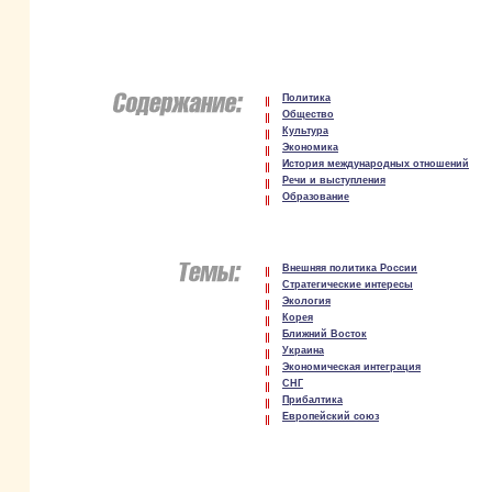
Политика
Общество
Культура
Экономика
История международных отношений
Речи и выступления
Образование
Внешняя политика России
Стратегические интересы
Экология
Корея
Ближний Восток
Украина
Экономическая интеграция
СНГ
Прибалтика
Европейский союз