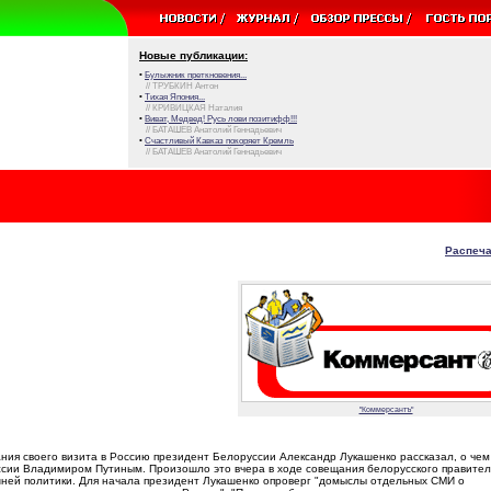
Новые публикации:
•
Булыжник преткновения...
// ТРУБКИН Антон
•
Тихая Япония...
// КРИВИЦКАЯ Наталия
•
Виват, Медвед! Русь лови позитифф!!!
// БАТАШЕВ Анатолий Геннадьевич
•
Счастливый Кавказ покоряет Кремль
// БАТАШЕВ Анатолий Геннадьевич
Распеча
"Коммерсантъ"
ания своего визита в Россию президент Белоруссии Александр Лукашенко рассказал, о чем
ссии Владимиром Путиным. Произошло это вчера в ходе совещания белорусского правител
шней политики. Для начала президент Лукашенко опроверг "домыслы отдельных СМИ о