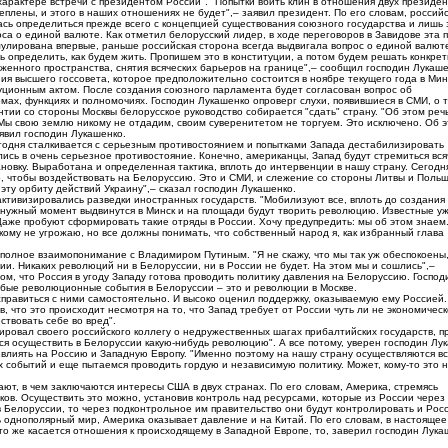
рактере встречи с президентом России". "Попытки вбить клин в отношения двух президен
еплены, и этого в наших отношениях не будет",– заявил президент. По его словам, россий
лась определиться прежде всего с концепцией существования союзного государства и лишь
са о единой валюте. Как отметил белорусский лидер, в ходе переговоров в Завидове эта 
лирована впервые, раньше российская сторона всегда выдвигала вопрос о единой валют
ь определить, как будем жить. Пропишем это в конституции, а потом будем решать конкре
женного пространства, снятия всяческих барьеров на границе",– сообщил господин Лукаше
ния высшего госсовета, которое предположительно состоится в ноябре текущего года в Мин
уционным актом. После создания союзного парламента будет согласован вопрос об
мах, функциях и полномочиях. Господин Лукашенко опроверг слухи, появившиеся в СМИ, о т
тии со стороны Москвы белорусское руководство собирается "сдать" страну. "Об этом реч
. Мы свою землю никому не отдадим, своим суверенитетом не торгуем. Это исключено. Об э
явил господин Лукашенко.
годня сталкивается с серьезным противостоянием и попытками Запада дестабилизировать
лись в очень серьезное противостояние. Конечно, американцы, Запад будут стремиться вся
новку. Выработана и определенная тактика, вплоть до интервенции в нашу страну. Сегодн
, чтобы воздействовать на Белоруссию. Это и СМИ, и слежение со стороны Литвы и Польш
эту орбиту действий Украину",– сказал господин Лукашенко.
активизировались разведки иностранных государств. "Мобилизуют все, вплоть до создания
 нужный момент выдвинутся в Минск и на площади будут творить революцию. Известные у
аже пробуют сформировать такие отряды в России. Хочу предупредить: мы об этом знаем
кому не угрожаю, но все должны понимать, что собственный народ я, как избранный глава
 полное взаимопонимание с Владимиром Путиным. "Я не скажу, что мы так уж обеспокоены,
 Никаких революций ни в Белоруссии, ни в России не будет. На этом мы и сошлись",–
м, что Россия в угоду Западу готова проводить политику давления на Белоруссию. Господ
юбые революционные события в Белоруссии – это и революции в Москве.
равиться с ними самостоятельно. И высоко оценил поддержку, оказываемую ему Россией.
в, что это происходит несмотря на то, что Запад требует от России чуть ли не экономичес
ствовать себе во вред".
ровал своего российского коллегу о недружественных шагах прибалтийских государств, 
тся осуществить в Белоруссии какую-нибудь революцию". А все потому, уверен господин Лу
влиять на Россию и Западную Европу. "Именно поэтому на нашу страну осуществляются вс
тих событий и еще пытаемся проводить гордую и независимую политику. Может, кому-то это 
ют, в чем заключаются интересы США в двух странах. По его словам, Америка, стремясь
ков. Осуществить это можно, установив контроль над ресурсами, которые из России через
Белоруссии, то через подконтрольное им правительство они будут контролировать и Рос
ь однополярный мир, Америка оказывает давление и на Китай. По его словам, в настоящее
то же касается отношения к происходящему в Западной Европе, то, заверил господин Лука