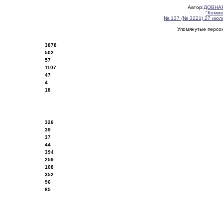
Автор:
ДОВНАР
"Комме
№ 137 (№ 3221) 27 июля
Упомянутые перс
3878
502
57
1107
47
4
18
326
39
37
44
394
259
108
352
96
85