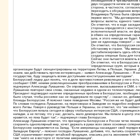
неожиданном и чрезвычайном ха
двух государств ничем не подкр
сторона, в частности, согласи
переходить к обсуждению вопро
Владимира Путина была сформу
первое место. "Мы договорилис
вопросы: валюты, единого тамо
Он отметил, что в ходе заседа
стороны определятся с констит
исполнительной власти, ее фор
в обмен на определенные гаран
шла, и этого никогда не будет
уже не единожды говорил",– за
Он отметил, что Белоруссия се
обстановку в стране. "Мы ввяза
дестабилизировать здесь обста
созданы опорные базы для того
Сейчас они пытаются вовлечь в 
Он отметил, что в Белоруссии 
определенных групп, которые в
организации будут сконцентрированы на территории Литвы, в Польше, Украине. Д
знаем, как действовать против интервенции,– заявил Александр Лукашенко.– Я ни
государства, буду защищать всеми доступными конституционными методами".
Белорусский лидер дал понять, что в деле противостояния революции у него есть
сообщают СМИ, некими революционными преобразованиями в Белоруссии и России.
подчеркнул Александр Лукашенко. Он опроверг мнение, высказываемое в СМИ, о то
Лукашенко повторил свои слова, сказанные недавно в одном из телеинтервью: л
Президент подтвердил наличие определенных проблем в Белоруссии, пообещав сп
было случая, чтобы россияне нас не поддержали по существу",– сказал он, добави
блокады Белоруссии. И пояснил такое поведение Москвы: "Россия же не будет дей
По словам господина Лукашенко, на переговорах в Завидове он подробно информи
всего Литвы. Говоря о руководстве Польши и Украины, он отметил, что "им нейме
что Белоруссия попала сегодня в сферу глобальных интересов США, стремящихся 
нападки, а не потому, что у нас, дескать, мало демократии. Мы попали в центр э
нравится, но пока будет так",– подчеркнул глава Белоруссии.
Александр Лукашенко отметил, что президенты Белоруссии и России четко понима
сохранить однополярный мир, хочет держать в руках всех своих основных соперни
Белоруссию направляются на Запад. "Если американцы насаждают свой порядок в 
Западную Европу",– пояснил господин Лукашенко, добавив, что, пытаясь сохранит
США ограничивают импорт китайской продукции, опасаясь роста экономики КНР. Ч
там "никто не в восторге от политики американцев".